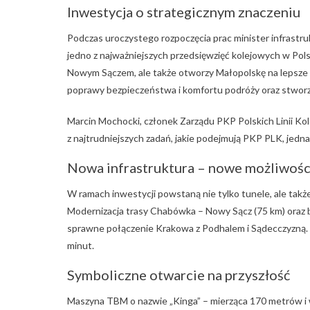
Inwestycja o strategicznym znaczeniu
Podczas uroczystego rozpoczęcia prac minister infrastruk
jedno z najważniejszych przedsięwzięć kolejowych w Pols
Nowym Sączem, ale także otworzy Małopolskę na lepsze po
poprawy bezpieczeństwa i komfortu podróży oraz stwor
Marcin Mochocki, członek Zarządu PKP Polskich Linii Kole
z najtrudniejszych zadań, jakie podejmują PKP PLK, jedna
Nowa infrastruktura – nowe możliwośc
W ramach inwestycji powstaną nie tylko tunele, ale także 
Modernizacja trasy Chabówka – Nowy Sącz (75 km) oraz 
sprawne połączenie Krakowa z Podhalem i Sądecczyzną.
minut.
Symboliczne otwarcie na przyszłość
Maszyna TBM o nazwie „Kinga” – mierząca 170 metrów i w