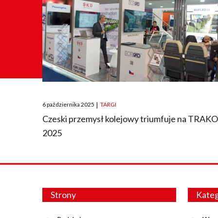
Posted
6 października 2025
|
TARGI
on
Czeski przemysł kolejowy triumfuje na TRAK
2025
Strony
Kateg