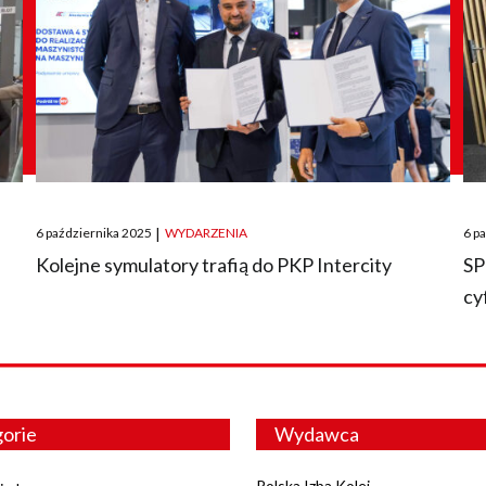
Posted
Pos
6 października 2025
|
WYDARZENIA
6 p
on
on
O
Kolejne symulatory trafią do PKP Intercity
SP
cy
orie
Wydawca
Polska Izba Kolei