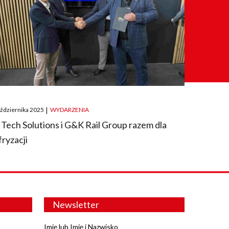
ted
aździernika 2025
|
WYDARZENIA
 Tech Solutions i G&K Rail Group razem dla
fryzacji
Newsletter
Imię lub Imię i Nazwisko