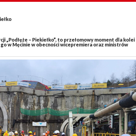
iełko
ji „Podłęże – Piekiełko”, to przełomowy moment dla kolei
go w Męcinie w obecności wicepremiera oraz ministrów