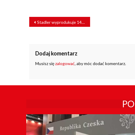
NAWIGACJA
Stadler wyprodukuje 14 nowych FLIRTÓW dla Kolei Mazowieckich
WPISU
Dodaj komentarz
Musisz się
zalogować
, aby móc dodać komentarz.
PO