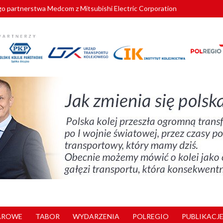
o partnerstwa Medcom z Mitsubishi Electric Corporation
tnerem „Lata na Dolnym Śląsku”. We Wrocławiu rusza weekend pełen reg
pomorskie znów szuka dostawcy nowych EZT
ach kolejowych w północnej Wielkopolsce. Łatwiejsze dojazdy do pracy i 
nuje nowe standardy kategoryzacji dworców
AROWE
TABOR
WYDARZENIA
POLREGIO
PUBLIKACJE