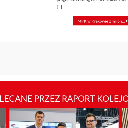
[…]
MPK w Krakowie z milionami z KPO na nowe tramwaje
LECANE PRZEZ RAPORT KOLEJ