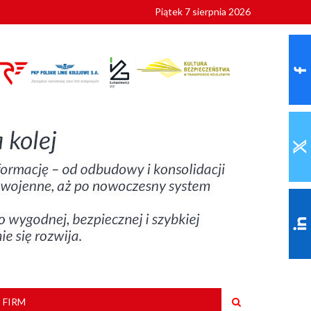
Piątek 7 sierpnia 2026
ionalnych
szkoły
 FIRM