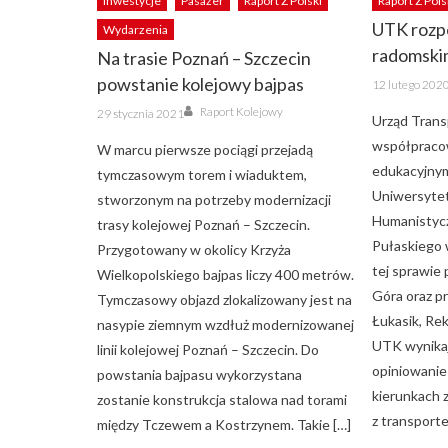
Inwestycje
Pasażer
Raport Z Polski
Raport Z Pols
UTK rozp
Wydarzenia
radomski
Na trasie Poznań – Szczecin
Posted
powstanie kolejowy bajpas
12 lutego 202
on
Author
Posted
Raport Kolejowy
29 stycznia 2021
Urząd Trans
on
współpraco
W marcu pierwsze pociągi przejadą
edukacyjnym
tymczasowym torem i wiaduktem,
Uniwersyte
stworzonym na potrzeby modernizacji
Humanistycz
trasy kolejowej Poznań – Szczecin.
Pułaskiego 
Przygotowany w okolicy Krzyża
tej sprawie
Wielkopolskiego bajpas liczy 400 metrów.
Góra oraz pr
Tymczasowy objazd zlokalizowany jest na
Łukasik, R
nasypie ziemnym wzdłuż modernizowanej
UTK wynikaj
linii kolejowej Poznań – Szczecin. Do
opiniowanie
powstania bajpasu wykorzystana
kierunkach 
zostanie konstrukcja stalowa nad torami
z transport
między Tczewem a Kostrzynem. Takie […]