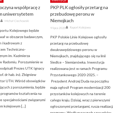
ki
Inwestycje
oczyna współpracę z
PKP PLK ogłosiły przetarg na
m uniwersytetem
przebudowę peronu w
Author
Niemojkach
Michał Ciechowski
0
Author
Posted
Raport Kolejowy
9 lipca 2020
on
portu Kolejowego będzie
wał w obszarze badawczym,
PKP Polskie Linie Kolejowe ogłosiły
 i kadrowym z
przetarg na przebudowę
tem Techniczno-
dwukrawędziowego peronu w
nym im. Kazimierza
Niemojkach, znajdującego się na linii
w Radomiu. Porozumienie w
Siedlce – Siemianówka. Inwestycja
 podpisali Prezes UTK Ignacy
realizowana jest w ramach Programu
of. dr hab. inż. Zbigniew
Przystankowego 2020-2025. –
ektor UTH. Wśród obowiązków
Prezydent Andrzej Duda na początku
ących z porozumienia, będzie
maja ogłosił Program modernizacji 200
 programów kształcenia na
przystanków kolejowych na terenie
ze specjalnościami związanymi
całego kraju. Dzisiaj, wraz z pierwszymi
em kolejowym […]
ogłoszonymi przetargami, rusza realizacj
programu. Według naszych szacunków