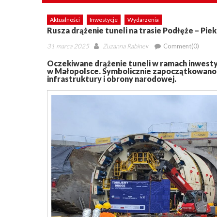
Aktualności
Inwestycje
Wydarzenia
Rusza drążenie tuneli na trasie Podłęże – Piek
Posted
Author
31 marca 2025
Zuzanna Rabinek
Comment(0)
on
Oczekiwane drążenie tuneli w ramach inwestyc
w Małopolsce. Symbolicznie zapoczątkowano 
infrastruktury i obrony narodowej.