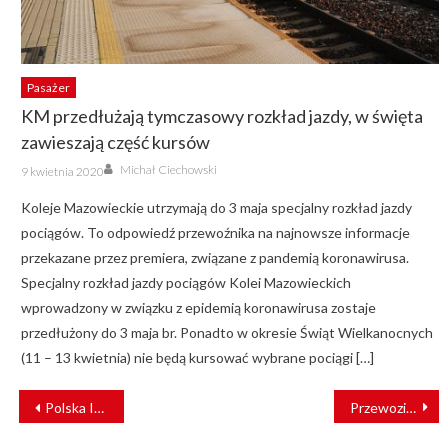
Pasażer
KM przedłużają tymczasowy rozkład jazdy, w święta
zawieszają część kursów
Author
Posted
Michał Ciechowski
9 kwietnia 2020
on
Koleje Mazowieckie utrzymają do 3 maja specjalny rozkład jazdy
pociągów. To odpowiedź przewoźnika na najnowsze informacje
przekazane przez premiera, związane z pandemią koronawirusa.
Specjalny rozkład jazdy pociągów Kolei Mazowieckich
wprowadzony w związku z epidemią koronawirusa zostaje
przedłużony do 3 maja br. Ponadto w okresie Świąt Wielkanocnych
(11 – 13 kwietnia) nie będą kursować wybrane pociągi […]
NAWIGACJA
Polska Izba Kolei świętuje 20 lat. Jubileuszowa gala trwa w gmachu Opery Nova w Bydgoszczy [VIDEO]
Przewozisz towary niebezpieczne? Do piątku musisz złożyć roczne sprawozdanie!
WPISU