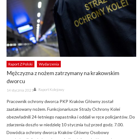
Raport Z Polski
Wydarzenia
Mężczyzna z nożem zatrzymany na krakowskim
dworcu
Author
Posted
Raport Kolejowy
14 stycznia 2021
on
Pracownik ochrony dworca PKP Kraków Główny został
zaatakowany nożem. Funkcjonariusze Straży Ochrony Kolei
obezwładnili 24-letniego napastnika i oddali w ręce policjantów. Do
zdarzenia doszło w niedzielę 10 stycznia tuż przed godz. 7.00.
Dowódca ochrony dworca Kraków Główny Osobowy