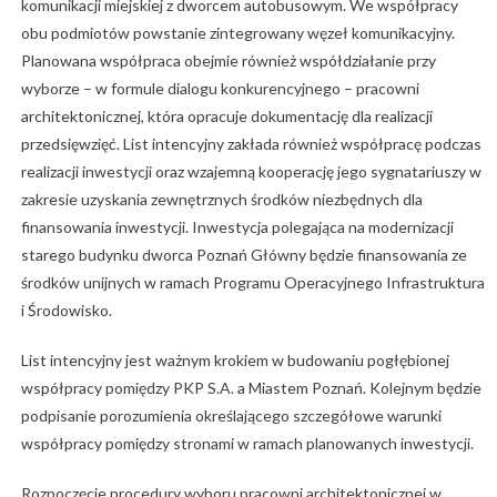
komunikacji miejskiej z dworcem autobusowym. We współpracy
obu podmiotów powstanie zintegrowany węzeł komunikacyjny.
Planowana współpraca obejmie również współdziałanie przy
wyborze – w formule dialogu konkurencyjnego – pracowni
architektonicznej, która opracuje dokumentację dla realizacji
przedsięwzięć. List intencyjny zakłada również współpracę podczas
realizacji inwestycji oraz wzajemną kooperację jego sygnatariuszy w
zakresie uzyskania zewnętrznych środków niezbędnych dla
finansowania inwestycji. Inwestycja polegająca na modernizacji
starego budynku dworca Poznań Główny będzie finansowania ze
środków unijnych w ramach Programu Operacyjnego Infrastruktura
i Środowisko.
List intencyjny jest ważnym krokiem w budowaniu pogłębionej
współpracy pomiędzy PKP S.A. a Miastem Poznań. Kolejnym będzie
podpisanie porozumienia określającego szczegółowe warunki
współpracy pomiędzy stronami w ramach planowanych inwestycji.
Rozpoczęcie procedury wyboru pracowni architektonicznej w