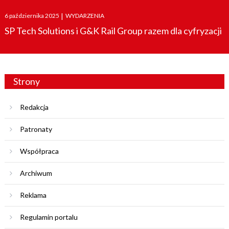
Posted
6 października 2025
|
WYDARZENIA
on
SP Tech Solutions i G&K Rail Group razem dla cyfryzacji
Strony
Redakcja
Patronaty
Współpraca
Archiwum
Reklama
Regulamin portalu