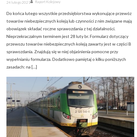
Author
Posted
Raport Kolejowy
24 lutego 2021
on
Do końca lutego wszystkie przedsiębiorstwa wykonujące przewóz
towarów niebezpiecznych koleją lub czynności z nim związane mają
obowiązek składać roczne sprawozdania z tej działalności.
Nieprzekraczalnym terminem jest 28 luty br. Formularz dotyczący
przewozu towarów niebezpiecznych koleją zawarty jest w części B
sprawozdania. Znajdują się w niej objaśnienia pomocne przy
wypełnianiu formularza. Dodatkowo pamiętaj o kilku poniższych
zasadach: na […]