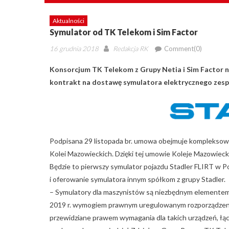
Aktualności
Symulator od TK Telekom i Sim Factor
Posted
Author
16 grudnia 2018
Redakcja RK
Comment(0)
on
Konsorcjum TK Telekom z Grupy Netia i Sim Factor n
kontrakt na dostawę symulatora elektrycznego zespoł
Podpisana 29 listopada br. umowa obejmuje kompleksowe 
Kolei Mazowieckich. Dzięki tej umowie Koleje Mazowieck
Będzie to pierwszy symulator pojazdu Stadler FLIRT w Po
i oferowanie symulatora innym spółkom z grupy Stadler.
– Symulatory dla maszynistów są niezbędnym elementem 
2019 r. wymogiem prawnym uregulowanym rozporządzenie
przewidziane prawem wymagania dla takich urządzeń, łą