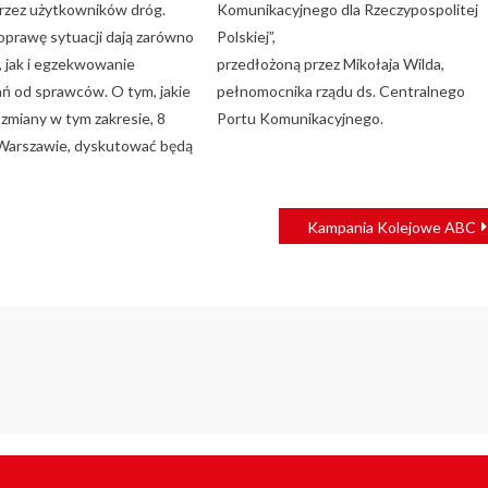
rzez użytkowników dróg.
Komunikacyjnego dla Rzeczypospolitej
oprawę sytuacji dają zarówno
Polskiej”,
, jak i egzekwowanie
przedłożoną przez Mikołaja Wilda,
 od sprawców. O tym, jakie
pełnomocnika rządu ds. Centralnego
zmiany w tym zakresie, 8
Portu Komunikacyjnego.
Warszawie, dyskutować będą
Kampania Kolejowe ABC