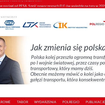
pociągi od PESA. Sześć nowoczesnych ELF-ów wyjedzie na tory w 202
c dla GySEV gotowe
 alkoholu i wjeżdżają na tory
 Przemyśla
zystkie Vectrony na 230 km/h
AROWE
TABOR
WYDARZENIA
POLREGIO
PUBLIKACJE