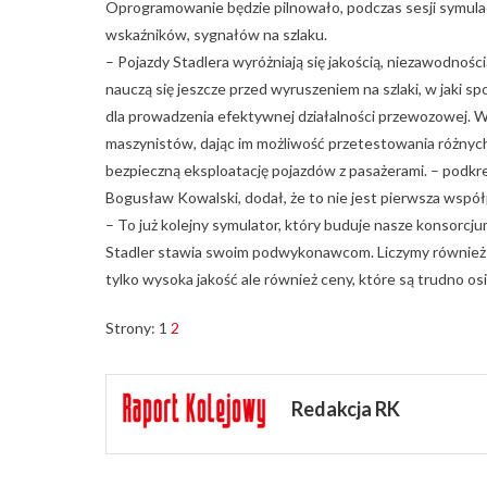
Oprogramowanie będzie pilnowało, podczas sesji symulac
wskaźników, sygnałów na szlaku.
– Pojazdy Stadlera wyróżniają się jakością, niezawodnośc
nauczą się jeszcze przed wyruszeniem na szlaki, w jaki sp
dla prowadzenia efektywnej działalności przewozowej. 
maszynistów, dając im możliwość przetestowania różnyc
bezpieczną eksploatację pojazdów z pasażerami. – podkreś
Bogusław Kowalski, dodał, że to nie jest pierwsza wspó
– To już kolejny symulator, który buduje nasze konsorc
Stadler stawia swoim podwykonawcom. Liczymy również 
tylko wysoka jakość ale również ceny, które są trudno os
Strony:
1
2
Redakcja RK