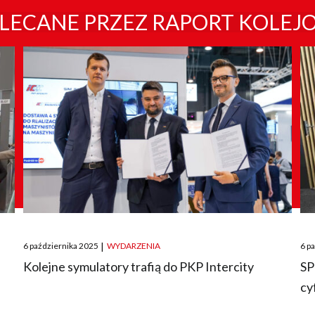
LECANE PRZEZ RAPORT KOLEJ
Posted
Pos
6 października 2025
|
WYDARZENIA
6 p
on
on
O
Kolejne symulatory trafią do PKP Intercity
SP
cy