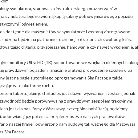
ekom.
kabiny symulatora, stanowiska instruktorskiego oraz serwerów
a symulatora będzie wierną kopią kabiny pełnowymiarowego pojazdu
stycznymi i oświetleniem.
ą dostępne dla maszynistów w symulatorze i zostaną zintegrowane
sadzona będzie na platformie ruchomej o 6 stopniach swobody, która
odtwarzając drgania, przyspieszanie, hamowanie czy nawet wykolejenie, a
ajne monitory Ultra HD (4K) zamontowane we wnękach okiennych kabiny
 się prawdziwym pojazdem i znacznie ułatwią prowadzenie szkoleń oraz
ny jest na bazie autorskiego oprogramowania Sim Factor, a także
zając w to platformę ruchu.
ntem taboru, jakim jest Stadler, jest dużym wyzwaniem. Jestem jednak
niezawodność będzie porównywalna z prawdziwym zespołem trakcyjnym
ich jest dla nas, firmy z Warszawy, szczególną nobilitacją, będziemy
ści, odpowiadający potem za bezpieczeństwo naszych pracowników,
z zaufano naszej firmie i powierzono nam budowę tak ważnego dla Mazowsza
s Sim Factor.