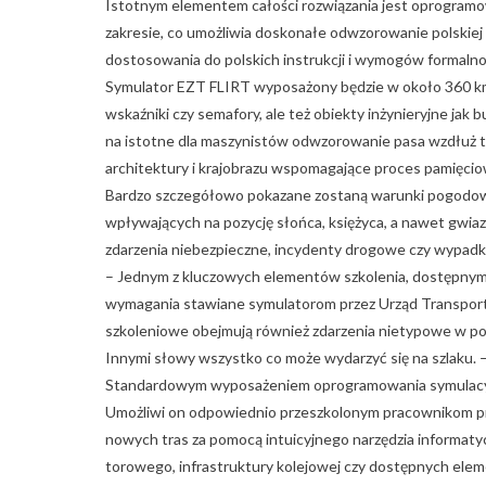
Istotnym elementem całości rozwiązania jest oprogram
zakresie, co umożliwia doskonałe odwzorowanie polskiej s
dostosowania do polskich instrukcji i wymogów formaln
Symulator EZT FLIRT wyposażony będzie w około 360 km 
wskaźniki czy semafory, ale też obiekty inżynieryjne jak 
na istotne dla maszynistów odwzorowanie pasa wzdłuż to
architektury i krajobrazu wspomagające proces pamięcio
Bardzo szczegółowo pokazane zostaną warunki pogodowe t
wpływających na pozycję słońca, księżyca, a nawet gwi
zdarzenia niebezpieczne, incydenty drogowe czy wypadki 
– Jednym z kluczowych elementów szkolenia, dostępnym 
wymagania stawiane symulatorom przez Urząd Transportu 
szkoleniowe obejmują również zdarzenia nietypowe w post
Innymi słowy wszystko co może wydarzyć się na szlaku.
Standardowym wyposażeniem oprogramowania symulacyj
Umożliwi on odpowiednio przeszkolonym pracownikom prz
nowych tras za pomocą intuicyjnego narzędzia informa
torowego, infrastruktury kolejowej czy dostępnych elem