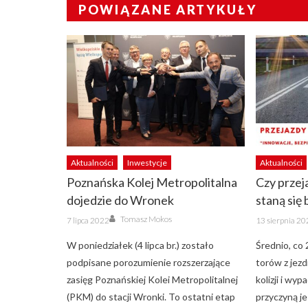
POWIĄZANE ARTYKUŁY
Aktualności
Inwestycje
Aktualności
Poznańska Kolej Metropolitalna
Czy prze
dojedzie do Wronek
staną się
Author
Posted
Posted
Tomasz Mokos
7 lipca 2022
13 sierpnia 2
on
on
W poniedziałek (4 lipca br.) zostało
Średnio, co 
podpisane porozumienie rozszerzające
torów z jez
zasięg Poznańskiej Kolei Metropolitalnej
kolizji i wy
(PKM) do stacji Wronki. To ostatni etap
przyczyną j