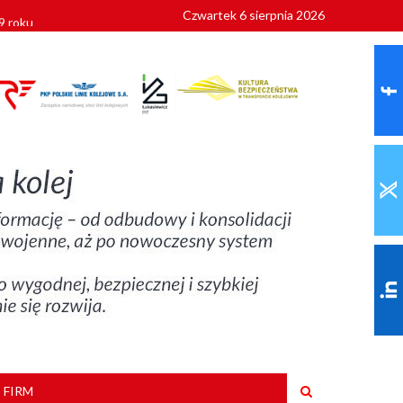
Czwartek 6 sierpnia 2026
9 roku
 FIRM