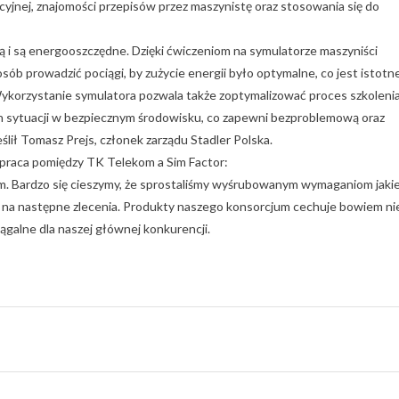
yjnej, znajomości przepisów przez maszynistę oraz stosowania się do
ią i są energooszczędne. Dzięki ćwiczeniom na symulatorze maszyniści
osób prowadzić pociągi, by zużycie energii było optymalne, co jest istotn
Wykorzystanie symulatora pozwala także zoptymalizować proces szkoleni
h sytuacji w bezpiecznym środowisku, co zapewni bezproblemową oraz
lił Tomasz Prejs, członek zarządu Stadler Polska.
łpraca pomiędzy TK Telekom a Sim Factor:
jum. Bardzo się cieszymy, że sprostaliśmy wyśrubowanym wymaganiom jaki
na następne zlecenia. Produkty naszego konsorcjum cechuje bowiem ni
iągalne dla naszej głównej konkurencji.