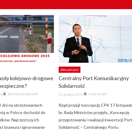
Aktualności
jazdy kolejowo-drogowe
Centralny Port Komunikacyjny
 bezpieczne?
Solidarność
Author
Author
Posted
Bartosz Jerzakowski
Lena Szuster
025
21 grudnia 2017
on
2 dni na skrzyżowaniach
Rząd przyjął koncepcję CPK 17 listopad
dnią w Polsce dochodzi do
br. Rada Ministrów przyjęła „Koncepcję
padków. Najczęstszą ich
przygotowania i realizacji inwestycji Por
est brawura i ignorowanie
Solidarność – Centralnego Portu