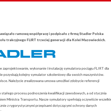
awiązało ramową współpracę i podpisało z firmą Stadler Polska
u trakcyjnego FLIRT trzeciej generacji dla Kolei Mazowieckich.
zaprojektowanie, wykonanie i instalację symulatora pociągu FLIRT dla
ie pozyskają kolejny symulator szkoleniowy dla swoich maszynistów.
lsce. Należycie zrealizowana umowa umożliwi zdobycie referencji
stałego procesu podnoszenia kwalifikacji zawodowych, a od stycznia
m Ministra Transportu. Nasze symulatory spełniają oczywiście wszelki
cznie z rygorystycznymi przepisami dotyczącymi ochrony danych