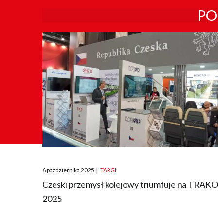
PO
Posted
6 października 2025
|
TARGI
on
Czeski przemysł kolejowy triumfuje na TRAK
2025