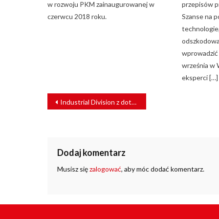
w rozwoju PKM zainaugurowanej w
przepisów p
czerwcu 2018 roku.
Szanse na p
technologie
odszkodowań
wprowadzić 
września w 
eksperci […]
NAWIGACJA
Industrial Division z dotacją
WPISU
Dodaj komentarz
Musisz się
zalogować
, aby móc dodać komentarz.