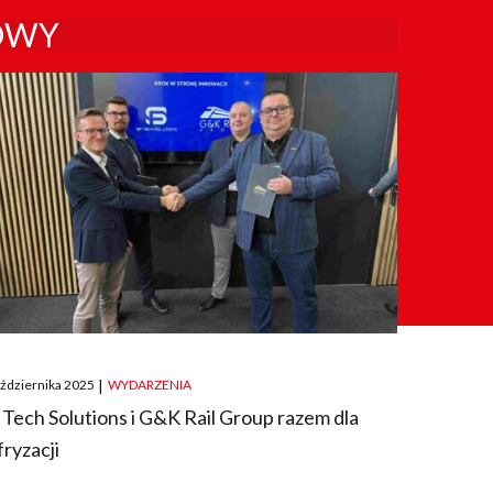
OWY
ted
aździernika 2025
|
WYDARZENIA
 Tech Solutions i G&K Rail Group razem dla
fryzacji