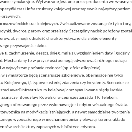
owanie symulacyjne. Wytwarzane jest ono przez producenta we własnym
pecyfiki tras i infrastruktury kolejowej oraz zapewnia najwyższy poziom
o-prawnych.
mazowieckich tras kolejowych. Zwirtualizowane zostaną nie tylko tory,
budynki, dworce, perony oraz przejazdy. Szczególny nacisk położony zosta
rów, aby mogli odnaleźć charakterystyczne dla siebie elementy
wego przyswajania szlaku.
j. zachmurzenie, deszcz, śnieg, mgła z uwzględnieniem daty i godziny
azd. Mechanizmy te w przyszłości pomogą odwzorować różnego rodzaju
w najwyższym poziomie realności (np. efekt oślepienia).
w symulatorze będą scenariusze szkoleniowe, obejmujące nie tylko
Kolejowego, tj. typowe usterki, zdarzenia czy incydenty. Scenariusze
aci awarii infrastruktury kolejowej oraz symulowane błędy ludzkie.
 – zaznaczył Bogusław Kowalski, wiceprezes zarządu TK Telekom.
nego oferowanego przez wykonawcę jest edytor wirtualnego świata.
ewoźnika na modyfikację istniejących, a nawet samodzielne tworzenie
tycznego wyposażonego w mechanizmy zmiany elewacji terenu, układu
entów architektury zapisanych w bibliotece edytora.