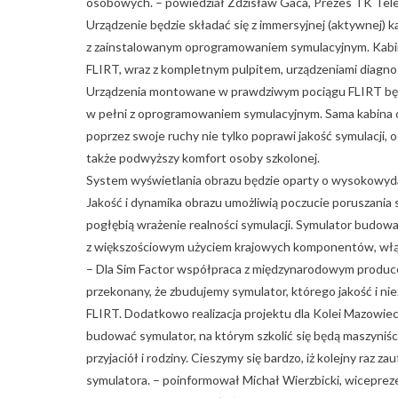
osobowych. – powiedział Zdzisław Gaca, Prezes TK Tel
Urządzenie będzie składać się z immersyjnej (aktywnej) 
z zainstalowanym oprogramowaniem symulacyjnym. Kabin
FLIRT, wraz z kompletnym pulpitem, urządzeniami diagno
Urządzenia montowane w prawdziwym pociągu FLIRT będ
w pełni z oprogramowaniem symulacyjnym. Sama kabina o
poprzez swoje ruchy nie tylko poprawi jakość symulacji, 
także podwyższy komfort osoby szkolonej.
System wyświetlania obrazu będzie oparty o wysokowyd
Jakość i dynamika obrazu umożliwią poczucie poruszania
pogłębią wrażenie realności symulacji. Symulator budowa
z większościowym użyciem krajowych komponentów, włąc
– Dla Sim Factor współpraca z międzynarodowym produce
przekonany, że zbudujemy symulator, którego jakość i 
FLIRT. Dodatkowo realizacja projektu dla Kolei Mazowieck
budować symulator, na którym szkolić się będą maszyni
przyjaciół i rodziny. Cieszymy się bardzo, iż kolejny ra
symulatora. – poinformował Michał Wierzbicki, wicepreze