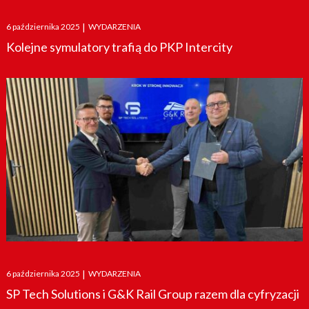
Posted
6 października 2025
|
WYDARZENIA
on
Kolejne symulatory trafią do PKP Intercity
Posted
6 października 2025
|
WYDARZENIA
on
SP Tech Solutions i G&K Rail Group razem dla cyfryzacji