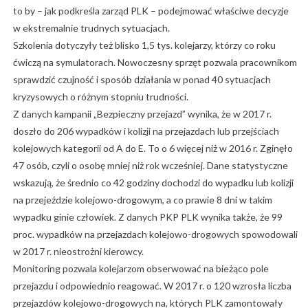
to by – jak podkreśla zarząd PLK – podejmować właściwe decyzje
w ekstremalnie trudnych sytuacjach.
Szkolenia dotyczyły też blisko 1,5 tys. kolejarzy, którzy co roku
ćwiczą na symulatorach. Nowoczesny sprzęt pozwala pracownikom
sprawdzić czujność i sposób działania w ponad 40 sytuacjach
kryzysowych o różnym stopniu trudności.
Z danych kampanii „Bezpieczny przejazd” wynika, że w 2017 r.
doszło do 206 wypadków i kolizji na przejazdach lub przejściach
kolejowych kategorii od A do E. To o 6 więcej niż w 2016 r. Zginęło
47 osób, czyli o osobę mniej niż rok wcześniej. Dane statystyczne
wskazują, że średnio co 42 godziny dochodzi do wypadku lub kolizji
na przejeździe kolejowo-drogowym, a co prawie 8 dni w takim
wypadku ginie człowiek. Z danych PKP PLK wynika także, że 99
proc. wypadków na przejazdach kolejowo-drogowych spowodowali
w 2017 r. nieostrożni kierowcy.
Monitoring pozwala kolejarzom obserwować na bieżąco pole
przejazdu i odpowiednio reagować. W 2017 r. o 120 wzrosła liczba
przejazdów kolejowo-drogowych na, których PLK zamontowały