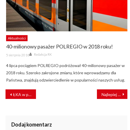
Aktualności
40-milionowy pasażer POLREGIO w 2018 roku!
Author
Posted
Redakcja RK
5 sierpnia 2018
on
4 lipca pociągiem POLREGIO podróżował 40-milionowy pasażer w
2018 roku. Szeroko zakrojone zmiany, które wprowadzamy dla
Państwa, znajdują odzwierciedlenie w popularności naszych usług.
NAWIGACJA
ŁKA w pakiecie podróżnika
Najlepiej skomunikowane miejsce w Polsce
WPISU
Dodaj komentarz