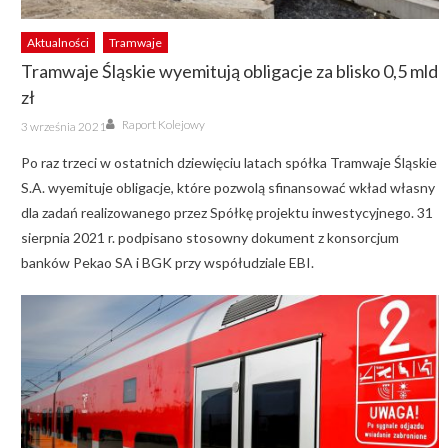
Aktualności
Tramwaje
Tramwaje Śląskie wyemitują obligacje za blisko 0,5 mld
zł
Author
Posted
Raport Kolejowy
3 września 2021
on
Po raz trzeci w ostatnich dziewięciu latach spółka Tramwaje Śląskie
S.A. wyemituje obligacje, które pozwolą sfinansować wkład własny
dla zadań realizowanego przez Spółkę projektu inwestycyjnego. 31
sierpnia 2021 r. podpisano stosowny dokument z konsorcjum
banków Pekao SA i BGK przy współudziale EBI.