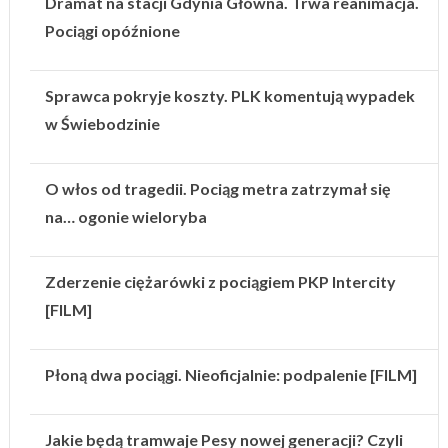
Dramat na stacji Gdynia Główna. Trwa reanimacja.
Pociągi opóźnione
Sprawca pokryje koszty. PLK komentują wypadek
w Świebodzinie
O włos od tragedii. Pociąg metra zatrzymał się
na… ogonie wieloryba
Zderzenie ciężarówki z pociągiem PKP Intercity
[FILM]
Płoną dwa pociągi. Nieoficjalnie: podpalenie [FILM]
Jakie będą tramwaje Pesy nowej generacji? Czyli