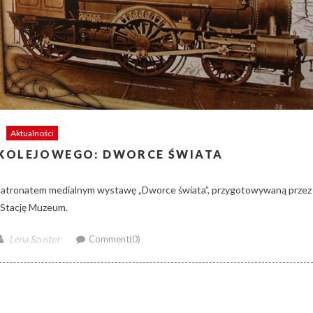
Aktualności
KOLEJOWEGO: DWORCE ŚWIATA
ł patronatem medialnym wystawę „Dworce świata”, przygotowywaną przez
Stację Muzeum.
Author
Lena Szuster
Comment(0)