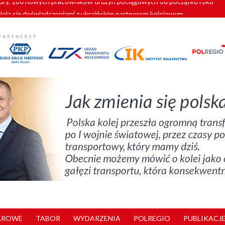
zielą się doświadczeniami z ukraińskim partnerem kolejowym
wej Bydgoszcz Fordon zakończona
zystkie Vectrony na 230 km/h
pociągi od PESA. Sześć nowoczesnych ELF-ów wyjedzie na tory w 202
y. 180 nowych pracowników drużyn pociągowych od początku roku
AROWE
TABOR
WYDARZENIA
POLREGIO
PUBLIKACJE