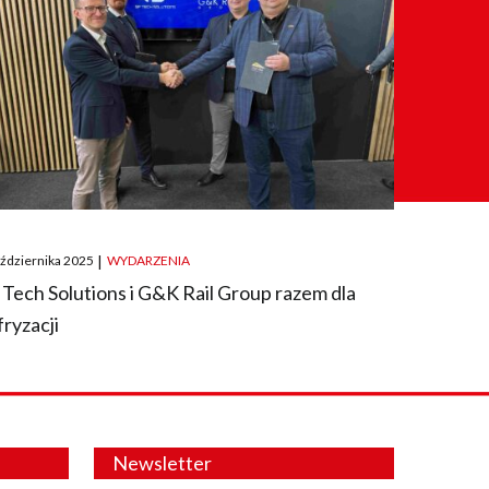
ted
aździernika 2025
|
WYDARZENIA
 Tech Solutions i G&K Rail Group razem dla
fryzacji
Newsletter