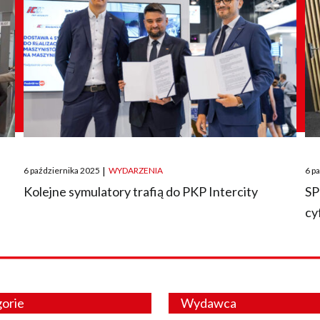
Posted
Pos
6 października 2025
|
WYDARZENIA
6 p
on
on
O
Kolejne symulatory trafią do PKP Intercity
SP
cy
orie
Wydawca