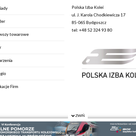
Polska Izba Kolei
iady
ul. J. Karola Chodkiewicza 17
żer
85-065 Bydgoszcz
tel: +48 52 324 93 80
wozy towarowe
r
rzenia
egio
kacje Firm