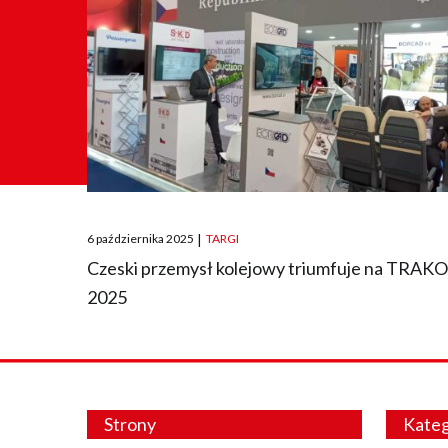
Posted
6 października 2025
|
TARGI
on
Czeski przemysł kolejowy triumfuje na TRAK
2025
Strony
Kateg