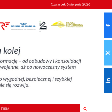
Czwartek 6 sierpnia 2026
9 roku
 FIRM