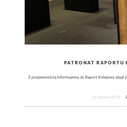
PATRONAT RAPORTU 
Z przyjemnością informujemy, że Raport Kolejowy obją
Posted
22 stycznia 2018
on