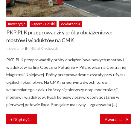
Inwestycje
Raport Z Polski
Wydarzenia
PKP PLK przeprowadziły próby obciążeniowe
mostów i wiaduktów na CMK
Author
Posted
Michał Ciechowski
2 lipca 2021
on
PKP PLK przeprowadziły próby obciążeniowe nowych mostów i
wiaduktów na linii Opoczno Południe – Pilichowice na Centralnej
Magistrali Kolejowej. Próby przeprowadzone zostały przy użyciu
ciężkich lokomotyw. Na CMK na jednym z dwóch torów
wspomnianego szlaku kończy się pierwszy etap modernizacji
mostów i wiaduktów. Ruch kolejowy przywrócony zostanie w
pierwszej połowie lipca. Specjalne maszyny – zgrzewarka […]
NAWIGACJA
Błąd dyżurnego ruchu – raport po katastrofie kolejowej w Grecji
Awaria taboru PKP Intercity. Poranne utrudnienia pod Warszawą
WPISU