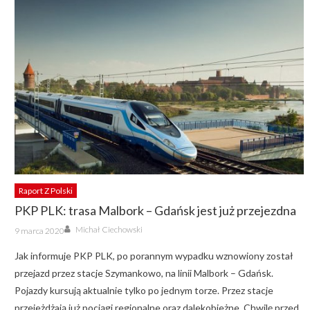
Raport Z Polski
PKP PLK: trasa Malbork – Gdańsk jest już przejezdna
Author
Posted
Michał Ciechowski
9 marca 2020
on
Jak informuje PKP PLK, po porannym wypadku wznowiony został
przejazd przez stacje Szymankowo, na linii Malbork – Gdańsk.
Pojazdy kursują aktualnie tylko po jednym torze. Przez stacje
przejeżdżają już pociągi regionalne oraz dalekobieżne. Chwilę przed