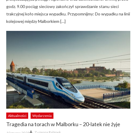
godz. 9.00 pociąg sieciowy zakończył sprawdzanie stanu sieci
trakcyjnej koło miejsca wypadku. Przypomnijmy: Do wypadku na linii
kolejowej między Malborkiem […]
Aktualności
Wydarzenia
Tragedia na torach w Malborku – 20-latek nie żyje
Author
Posted
Zuzanna Rabinek
19 marca 2025