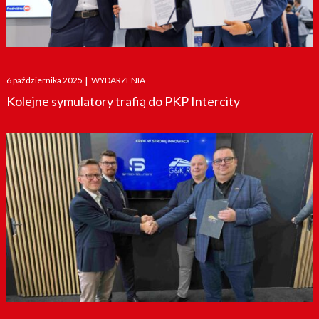
Posted
6 października 2025
|
WYDARZENIA
on
Kolejne symulatory trafią do PKP Intercity