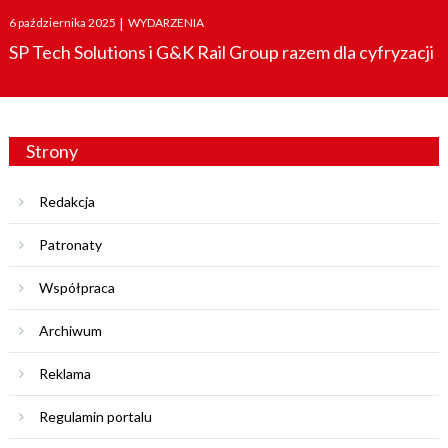
Posted
6 października 2025
|
WYDARZENIA
on
SP Tech Solutions i G&K Rail Group razem dla cyfryzacji
Strony
Redakcja
Patronaty
Współpraca
Archiwum
Reklama
Regulamin portalu