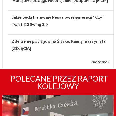
Płoną dwa pociągi. Nieoficjalnie: podpalenie [FILM]
Jakie będą tramwaje Pesy nowej generacji? Czyli
Twist 3.0 Swing 3.0
Zderzenie pociągów na Śląsku. Ranny maszynista
[ZDJĘCIA]
Następne »
POLECANE PRZEZ RAPORT
KOLEJOWY