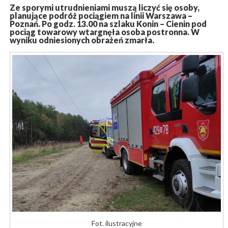
Ze sporymi utrudnieniami muszą liczyć się osoby,
planujące podróż pociągiem na linii Warszawa –
Poznań. Po godz. 13.00 na szlaku Konin – Cienin pod
pociąg towarowy wtargnęła osoba postronna. W
wyniku odniesionych obrażeń zmarła.
Fot. ilustracyjne