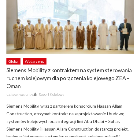
Global
Wydarzenia
Siemens Mobility z kontraktem na system sterowania
ruchem kolejowym dla połączenia kolejowego ZEA –
Oman
Author
Posted
Raport Kolejowy
24 kwietnia 2024
on
Siemens Mobility, wraz z partnerem konsorcjum Hassan Allam
Construction, otrzymał kontrakt na zaprojektowanie i budowę
systemów kolejowych oraz integracji linii Abu Dhabi – Sohar.
Siemens Mobility i Hassan Allam Construction dostarczą projekt,
budowę i integrację systemów sygnalizacji, telekomunikacji i