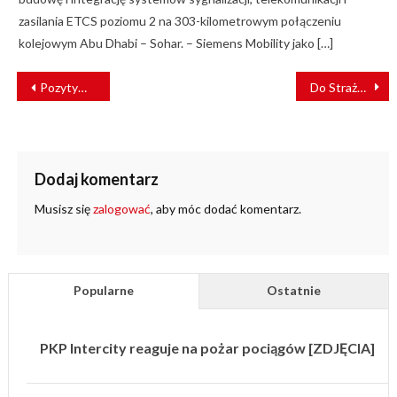
zasilania ETCS poziomu 2 na 303-kilometrowym połączeniu
kolejowym Abu Dhabi – Sohar. – Siemens Mobility jako […]
NAWIGACJA
Pozytywna decyzja środowiskowa dla CPK. Co dalej?
Do Straży Ochrony Kolei trafi 578 sztuk broni
WPISU
Dodaj komentarz
Musisz się
zalogować
, aby móc dodać komentarz.
Popularne
Ostatnie
PKP Intercity reaguje na pożar pociągów [ZDJĘCIA]