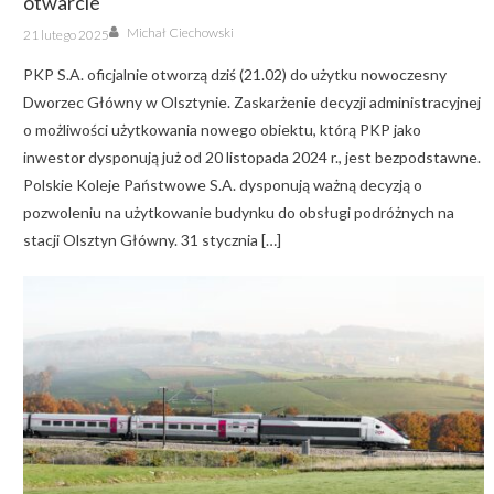
otwarcie
Author
Posted
Michał Ciechowski
21 lutego 2025
on
PKP S.A. oficjalnie otworzą dziś (21.02) do użytku nowoczesny
Dworzec Główny w Olsztynie. Zaskarżenie decyzji administracyjnej
o możliwości użytkowania nowego obiektu, którą PKP jako
inwestor dysponują już od 20 listopada 2024 r., jest bezpodstawne.
Polskie Koleje Państwowe S.A. dysponują ważną decyzją o
pozwoleniu na użytkowanie budynku do obsługi podróżnych na
stacji Olsztyn Główny. 31 stycznia […]