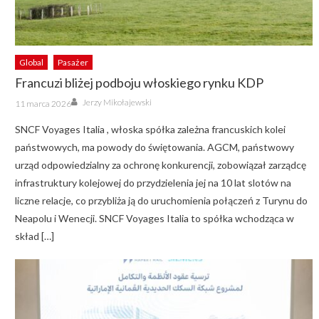
Global
Pasażer
Francuzi bliżej podboju włoskiego rynku KDP
Author
Posted
Jerzy Mikołajewski
11 marca 2026
on
SNCF Voyages Italia , włoska spółka zależna francuskich kolei
państwowych, ma powody do świętowania. AGCM, państwowy
urząd odpowiedzialny za ochronę konkurencji, zobowiązał zarządcę
infrastruktury kolejowej do przydzielenia jej na 10 lat slotów na
liczne relacje, co przybliża ją do uruchomienia połączeń z Turynu do
Neapolu i Wenecji. SNCF Voyages Italia to spółka wchodząca w
skład […]