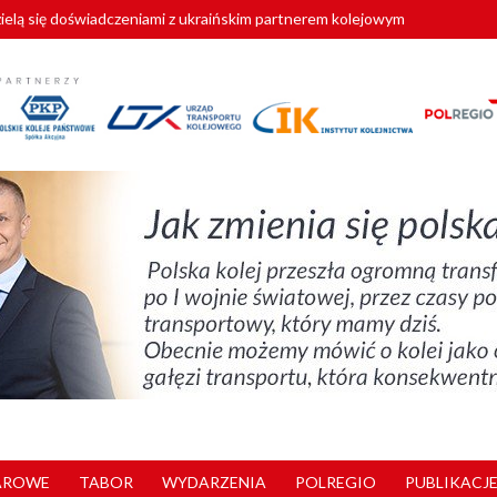
zielą się doświadczeniami z ukraińskim partnerem kolejowym
wej Bydgoszcz Fordon zakończona
zystkie Vectrony na 230 km/h
pociągi od PESA. Sześć nowoczesnych ELF-ów wyjedzie na tory w 202
y. 180 nowych pracowników drużyn pociągowych od początku roku
AROWE
TABOR
WYDARZENIA
POLREGIO
PUBLIKACJE