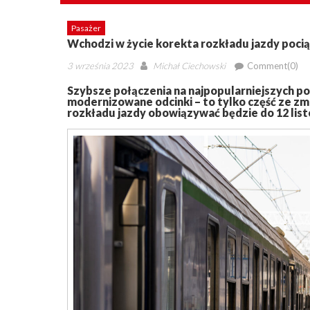
Pasażer
Wchodzi w życie korekta rozkładu jazdy poc
Posted
Author
3 września 2023
Michał Ciechowski
Comment(0)
on
Szybsze połączenia na najpopularniejszych po
modernizowane odcinki – to tylko część ze zmi
rozkładu jazdy obowiązywać będzie do 12 lis