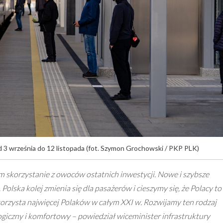
 3 września do 12 listopada (fot. Szymon Grochowski / PKP PLK)
m skorzystanie z owoców ostatnich inwestycji. Nowe i szybsze
olska kolej zmienia się dla pasażerów i cieszymy się, że Polacy to
 korzysta najwięcej Polaków w całym XXI w. Rozwijamy ten rodzaj
ogiczny i komfortowy – powiedział wiceminister infrastruktury