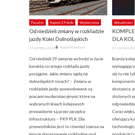
Pasażer
Raport Z Polski
Wydarzenia
Aktualności
Od niedzieli zmiany w rozkładzie
KOMPLE
jazdy Kolei Dolnośląskich
DLA KOL
Author
Posted
Posted
Raport Kolejowy
24 sierpnia 2021
29 czerwca 20
on
on
Od niedzieli 29 sierpnia wchodzi w życie
Branża kolej
korekta rocznego rozkładu jazdy
wymagającyc
pociągów. Jakie zmiany zajdą na
się tu nie ty
dolnośląskich torach? – Zmiany w
komponentów
rozkładzie jazdy spowodowane są
dostawcy, zd
pracami modernizacyjnymi, które na
złożonych p
wybranych liniach kolejowych
odpowiedzia
prowadzone są przez zarządcę
Coraz więks
infrastruktury – PKP PLK. Dla
oferujący k
przewoźników jest to również szansa na
technologic
lepsze dopasowanie rozkładów pod
produkcję i