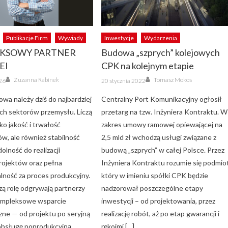
Publikacje Firm
Wywiady
Inwestycje
Wydarzenia
KSOWY PARTNER
Budowa „szprych” kolejowych
EI
CPK na kolejnym etapie
Author
Author
Posted
Zuzanna Rabinek
Tomasz Mokos
26
20 stycznia 2022
on
owa należy dziś do najbardziej
Centralny Port Komunikacyjny ogłosił
h sektorów przemysłu. Liczą
przetarg na tzw. Inżyniera Kontraktu. W
lko jakość i trwałość
zakres umowy ramowej opiewającej na
, ale również stabilność
2,5 mld zł wchodzą usługi związane z
olność do realizacji
budową „szprych” w całej Polsce. Przez
rojektów oraz pełna
Inżyniera Kontraktu rozumie się podmiot
lność za proces produkcyjny.
który w imieniu spółki CPK będzie
zą rolę odgrywają partnerzy
nadzorował poszczególne etapy
ompleksowe wsparcie
inwestycji – od projektowania, przez
zne — od projektu po seryjną
realizację robót, aż po etap gwarancji i
 obsługę poprodukcyjną.
rękojmi […]