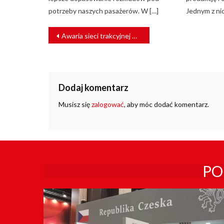
potrzeby naszych pasażerów. W […]
Jednym z nic
NAWIGACJA
Awaria sieci trakcyjnej w stolicy. Pociągi opóźnione
WPISU
Dodaj komentarz
Musisz się
zalogować
, aby móc dodać komentarz.
PO