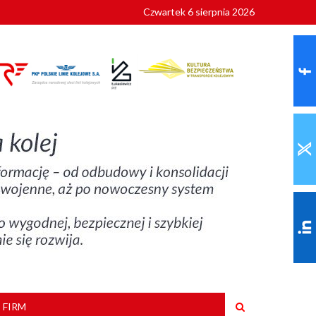
Czwartek 6 sierpnia 2026
9 roku
 FIRM