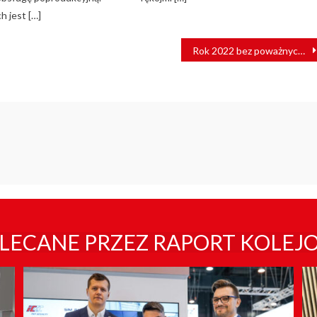
h jest […]
Rok 2022 bez poważnych wypadków na torach
LECANE PRZEZ RAPORT KOLEJ