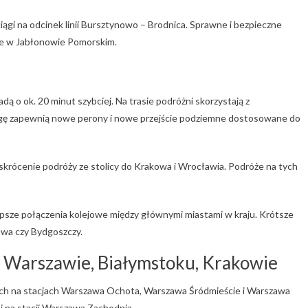
ągi na odcinek linii Bursztynowo – Brodnica. Sprawne i bezpieczne
e w Jabłonowie Pomorskim.
 o ok. 20 minut szybciej. Na trasie podróżni skorzystają z
gę zapewnią nowe perony i nowe przejście podziemne dostosowane do
a skrócenie podróży ze stolicy do Krakowa i Wrocławia. Podróże na tych
epsze połączenia kolejowe między głównymi miastami w kraju. Krótsze
owa czy Bydgoszczy.
 Warszawie, Białymstoku, Krakowie
ch na stacjach Warszawa Ochota, Warszawa Śródmieście i Warszawa
 na stacji Warszawa Zachodnia.