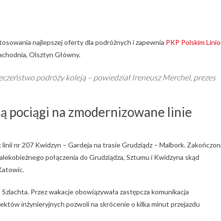
osowania najlepszej oferty dla podróżnych i zapewnia
PKP Polskim Lini
 Zachodnia, Olsztyn Główny.
eczeństwo podróży koleją – powiedział Ireneusz Merchel, prezes
ą pociągi na zmodernizowane linie
linii nr 207 Kwidzyn – Gardeja na trasie Grudziądz – Malbork. Zakończon
dalekobieżnego połączenia do Grudziądza, Sztumu i Kwidzyna skąd
Katowic.
e – Szlachta. Przez wakacje obowiązywała zastępcza komunikacja
tów inżynieryjnych pozwoli na skrócenie o kilka minut przejazdu