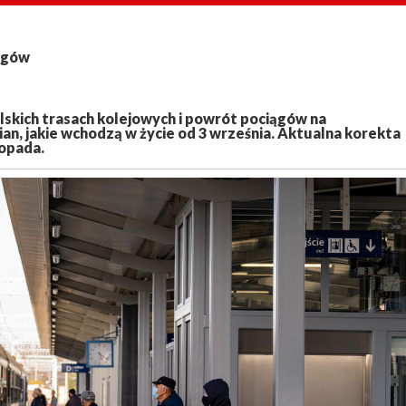
iągów
lskich trasach kolejowych i powrót pociągów na
an, jakie wchodzą w życie od 3 września. Aktualna korekta
topada.