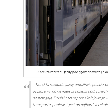
Korekta rozkładu jazdy pociągów obowiązuje od
– Korekta rozkładu jazdy umożliwia pasażero
połączenia, nowe miejsca obsługi podróżnych. P
dostrzegają. Dzisiaj z transportu kolejowego
transportu, ponieważ jest on najbardziej ekol