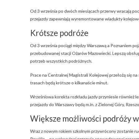
Od 3 września po dwóch miesiącach przerwy wracają poci
przejazdy zapewniają wyremontowane wiadukty kolejow
Krótsze podróże
Od 3 września pociągi między Warszawą a Poznaniem pojadą
przebudowanej stacji Ożarów Mazowiecki. Lepszą obsłu
potrzeb wszystkich podróżnych.
Prace na Centralnej Magistrali Kolejowej przełożą się n
trasach będą krótsze o kilkanaście minut.
Wrześniowa korekta rozkładu jazdy przyniesie również l
przejazdy do Warszawy będą m.in. z Zielonej Góry, Rzesz
Większe możliwości podróży w
Wraz z nowym rokiem szkolnym przywrócony zostanie ru
Powiśle – po wakacyjnej przerwie spowodowanej pracami