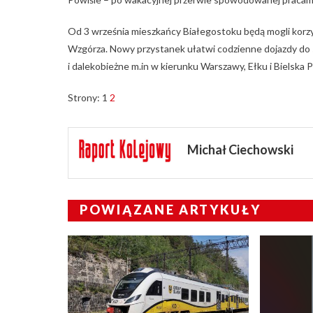
Od 3 września mieszkańcy Białegostoku będą mogli korz
Wzgórza. Nowy przystanek ułatwi codzienne dojazdy do s
i dalekobieżne m.in w kierunku Warszawy, Ełku i Bielska 
Strony:
1
2
Michał Ciechowski
POWIĄZANE ARTYKUŁY