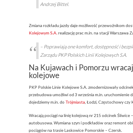
Andrzej Bittel.
Zmiana rozkładu jazdy daje możliwość przewoźnikom dost
Kolejowym S.A.
realizację prac m.in. na stacji Warszawa
– Poprawiają one komfort, dostępność i bezpi
Zarządu PKP Polskich Linii Kolejowych S.A.
Na Kujawach i Pomorzu wracaj
kolejowe
PKP Polskie Linie Kolejowe S.A. zmodernizowały odcinek 
przebudowa umożliwi od 3 września m.in. uruchomienie 
dojedziemy m.in. do
Trójmiasta
, Łodzi, Częstochowy czy 
Wracają pociągi na linię kolejową nr 215 odcinek Śliwic
autobusowa. Wymiana szyn i podkładów oraz remont obiek
pociągów na trasie Laskowice Pomorskie – Czersk.