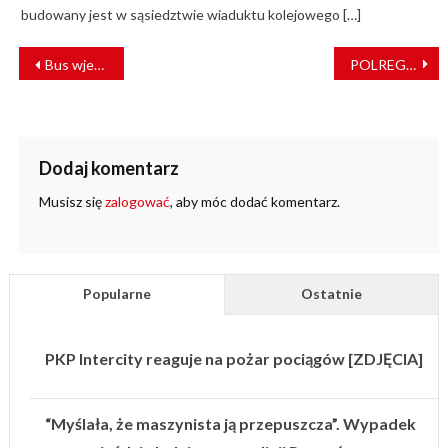
budowany jest w sąsiedztwie wiaduktu kolejowego […]
NAWIGACJA
Bus wjechał pod szynobus. Utrudnienia na linii Gorzów Wielkopolski – Zbąszynek
POLREGIO uruchomiło codzienne połączenia nad Zalew Siemianówka
WPISU
Dodaj komentarz
Musisz się
zalogować
, aby móc dodać komentarz.
Popularne
Ostatnie
PKP Intercity reaguje na pożar pociągów [ZDJĘCIA]
“Myślała, że maszynista ją przepuszcza”. Wypadek