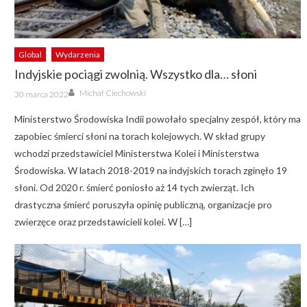
Global
Wydarzenia
Indyjskie pociągi zwolnią. Wszystko dla… słoni
Author
Posted
Michał Ciechowski
30 marca 2022
on
Ministerstwo Środowiska Indii powołało specjalny zespół, który ma
zapobiec śmierci słoni na torach kolejowych. W skład grupy
wchodzi przedstawiciel Ministerstwa Kolei i Ministerstwa
Środowiska. W latach 2018-2019 na indyjskich torach zginęło 19
słoni. Od 2020 r. śmierć poniosło aż 14 tych zwierząt. Ich
drastyczna śmierć poruszyła opinię publiczną, organizacje pro
zwierzęce oraz przedstawicieli kolei. W […]