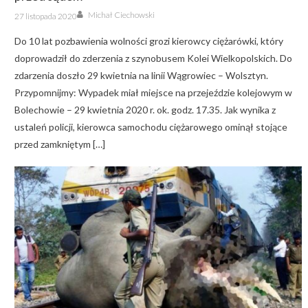
Author
Posted
Michał Ciechowski
27 listopada 2020
on
Do 10 lat pozbawienia wolności grozi kierowcy ciężarówki, który
doprowadził do zderzenia z szynobusem Kolei Wielkopolskich. Do
zdarzenia doszło 29 kwietnia na linii Wągrowiec – Wolsztyn.
Przypomnijmy: Wypadek miał miejsce na przejeździe kolejowym w
Bolechowie – 29 kwietnia 2020 r. ok. godz. 17.35. Jak wynika z
ustaleń policji, kierowca samochodu ciężarowego ominął stojące
przed zamkniętym […]