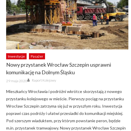
Inwestycje
Pasażer
Nowy przystanek Wrocław Szczepin usprawni
komunikację na Dolnym Śląsku
Author
Posted
Raport Kolejowy
29 maja 2020
on
Mieszkańcy Wrocławia i podróżni wkrótce skorzystają z nowego
przystanku kolejowego w mieście. Pierwszy pociąg na przystanku
Wrocław Szczepin zatrzyma się już w przyszłym roku. Inwestycja
poprawi czas podróży i ułatwi przesiadki do komunikacji miejskiej.
Pod szerszym wiaduktem, przy którym powstanie peron, będzie
m.in. przystanek tramwajowy. Nowy przystanek Wrocław Szczepin