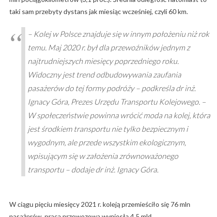
taki sam przebyty dystans jak miesiąc wcześniej, czyli 60 km.
– Kolej w Polsce znajduje się w innym położeniu niż rok
temu. Maj 2020 r. był dla przewoźników jednym z
najtrudniejszych miesięcy poprzedniego roku.
Widoczny jest trend odbudowywania zaufania
pasażerów do tej formy podróży – podkreśla dr inż.
Ignacy Góra, Prezes Urzędu Transportu Kolejowego. –
W społeczeństwie powinna wrócić moda na kolej, która
jest środkiem transportu nie tylko bezpiecznym i
wygodnym, ale przede wszystkim ekologicznym,
wpisującym się w założenia zrównoważonego
transportu – dodaje dr inż. Ignacy Góra.
W ciągu pięciu miesięcy 2021 r. koleją przemieściło się 76 mln
pasażerów, praca przewozowa wyniosła 4,5 mld