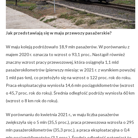
Jak przedstawiają się w maju przewozy pasażerskie?
W maju koleją podróżowało 18,9 mln pasażerów. W porównaniu z
majem 2020 r. oznacza to wzrost o 93,1 proc.. Nastąpił również
znaczny wzrost pracy przewozowej, która osiągnęła 1,1 mld
pasażerokilometrów (pierwszy miesiąc w 2021 r. z wynikiem powyżej
1 mld pas-km), co przełożyło się na wzrost o 122 proc. rok do roku.
Praca eksploatacyjna wyniosła 14,6 mln pociągokilometrów (wzrost
o 45,7 proc. rok do roku). Średnia odległość podróży wyniosła 60 km
(wzrost o 8 km rok do roku).
W porównaniu do kwietnia 2021 r., w maju liczba pasażerów
zwiększyła się o 5 mln (35,5 proc.), praca przewozowa wzrosła o 295
mln pasażerokilometrów (35,3 proc.), a praca eksploatacyjna o 0,4
mln pociągokilometrów (3,1 proc.). Średnia odległość natomiast to