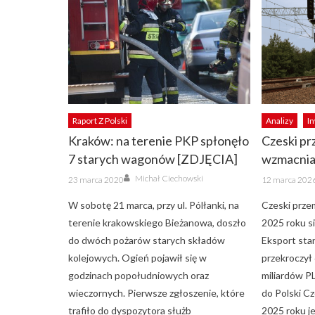
Raport Z Polski
Analizy
I
Kraków: na terenie PKP spłonęło
Czeski pr
7 starych wagonów [ZDJĘCIA]
wzmacnia
Author
Posted
Posted
Michał Ciechowski
23 marca 2020
12 marca 202
on
on
W sobotę 21 marca, przy ul. Pólłanki, na
Czeski prze
terenie krakowskiego Bieżanowa, doszło
2025 roku s
do dwóch pożarów starych składów
Eksport sta
kolejowych. Ogień pojawił się w
przekroczył
godzinach popołudniowych oraz
miliardów PL
wieczornych. Pierwsze zgłoszenie, które
do Polski C
trafiło do dyspozytora służb
2025 roku j