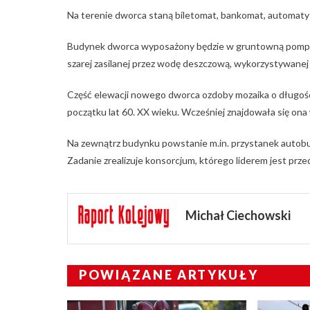
Na terenie dworca staną biletomat, bankomat, automaty d
Budynek dworca wyposażony będzie w gruntowną pompę ci
szarej zasilanej przez wodę deszczową, wykorzystywanej d
Część elewacji nowego dworca ozdoby mozaika o długośc
początku lat 60. XX wieku. Wcześniej znajdowała się on
Na zewnątrz budynku powstanie m.in. przystanek autobu
Zadanie zrealizuje konsorcjum, którego liderem jest pr
Michał Ciechowski
POWIĄZANE ARTYKUŁY