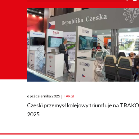
Posted
6 października 2025
|
TARGI
on
Czeski przemysł kolejowy triumfuje na TRAK
2025