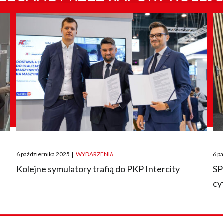
Posted
Pos
6 października 2025
|
WYDARZENIA
6 p
on
on
O
Kolejne symulatory trafią do PKP Intercity
SP
cy