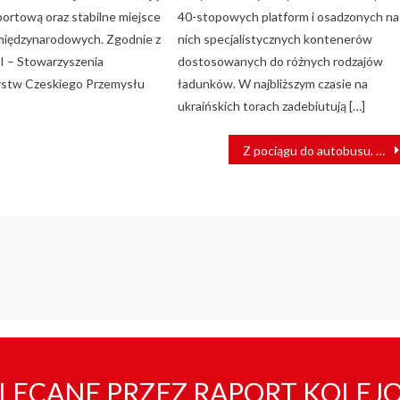
portową oraz stabilne miejsce
40-stopowych platform i osadzonych na
międzynarodowych. Zgodnie z
nich specjalistycznych kontenerów
 – Stowarzyszenia
dostosowanych do różnych rodzajów
rstw Czeskiego Przemysłu
ładunków. W najbliższym czasie na
ukraińskich torach zadebiutują […]
Z pociągu do autobusu. Polregio wprowadza zmiany w relacji Rzeszów – Stalowa Wola / Lublin – Rzeszów
LECANE PRZEZ RAPORT KOLEJ