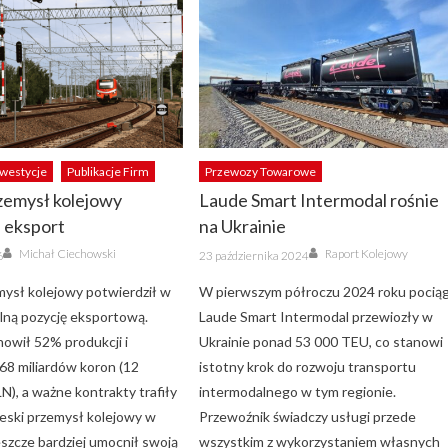
nwestycje
Publikacje Firm
Przewozy Towarowe
zemysł kolejowy
Laude Smart Intermodal rośnie
 eksport
na Ukrainie
Author
Author
Posted
Michał Ciechowski
Raport Kolejowy
6
23 października 2024
on
mysł kolejowy potwierdził w
W pierwszym półroczu 2024 roku pociąg
ilną pozycję eksportową.
Laude Smart Intermodal przewiozły w
nowił 52% produkcji i
Ukrainie ponad 53 000 TEU, co stanowi
 68 miliardów koron (12
istotny krok do rozwoju transportu
N), a ważne kontrakty trafiły
intermodalnego w tym regionie.
zeski przemysł kolejowy w
Przewoźnik świadczy usługi przede
eszcze bardziej umocnił swoją
wszystkim z wykorzystaniem własnych