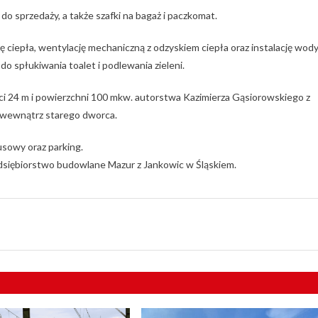
o sprzedaży, a także szafki na bagaż i paczkomat.
epła, wentylację mechaniczną z odzyskiem ciepła oraz instalację wod
o spłukiwania toalet i podlewania zieleni.
i 24 m i powierzchni 100 mkw. autorstwa Kazimierza Gąsiorowskiego z
a wewnątrz starego dworca.
sowy oraz parking.
zedsiębiorstwo budowlane Mazur z Jankowic w Śląskiem.