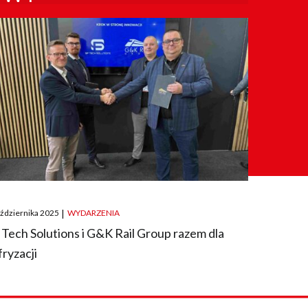
ted
aździernika 2025
|
WYDARZENIA
 Tech Solutions i G&K Rail Group razem dla
fryzacji