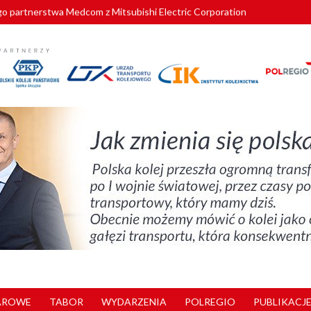
o partnerstwa Medcom z Mitsubishi Electric Corporation
tnerem „Lata na Dolnym Śląsku”. We Wrocławiu rusza weekend pełen reg
pomorskie znów szuka dostawcy nowych EZT
ach kolejowych w północnej Wielkopolsce. Łatwiejsze dojazdy do pracy i 
nuje nowe standardy kategoryzacji dworców
AROWE
TABOR
WYDARZENIA
POLREGIO
PUBLIKACJE