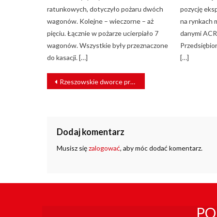
ratunkowych, dotyczyło pożaru dwóch
pozycję eks
wagonów. Kolejne – wieczorne – aż
na rynkach 
pięciu. Łącznie w pożarze ucierpiało 7
danymi ACRI
wagonów. Wszystkie były przeznaczone
Przedsiębio
do kasacji. […]
[…]
NAWIGACJA
Rzeszowskie dworce przyjaźniejsze podróżnym
WPISU
Dodaj komentarz
Musisz się
zalogować
, aby móc dodać komentarz.
PO