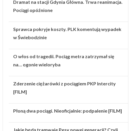
Dramat na stacji Gdynia Główna. Trwa reanimacja.
Pociągi opóźnione
Sprawca pokryje koszty. PLK komentują wypadek
w Świebodzinie
O włos od tragedii. Pociąg metra zatrzymał się
na… ogonie wieloryba
Zderzenie ciężarówki z pociągiem PKP Intercity
[FILM]
Płoną dwa pociągi. Nieoficjalnie: podpalenie [FILM]
Jakie będą tramwaje Pesy nowej generacji? Czyli