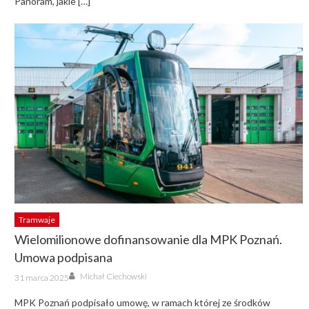
Panoram, jakie […]
Tramwaje
Wielomilionowe dofinansowanie dla MPK Poznań.
Umowa podpisana
Author
Posted
Michał Ciechowski
31 marca 2025
on
MPK Poznań podpisało umowę, w ramach której ze środków