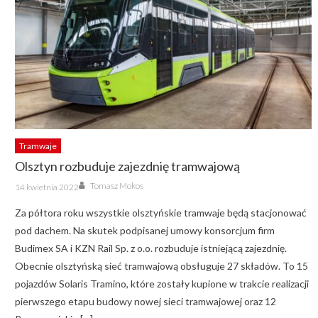
Tramwaje
Olsztyn rozbuduje zajezdnię tramwajową
Author
Posted
Tomasz Mokos
14 kwietnia 2022
on
Za półtora roku wszystkie olsztyńskie tramwaje będą stacjonować
pod dachem. Na skutek podpisanej umowy konsorcjum firm
Budimex SA i KZN Rail Sp. z o.o. rozbuduje istniejącą zajezdnię.
Obecnie olsztyńską sieć tramwajową obsługuje 27 składów. To 15
pojazdów Solaris Tramino, które zostały kupione w trakcie realizacji
pierwszego etapu budowy nowej sieci tramwajowej oraz 12