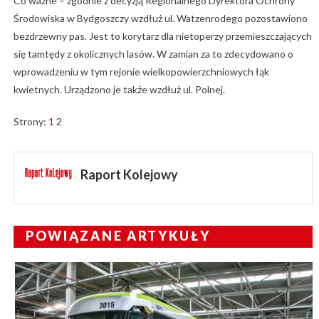
Co ważne – zgodnie z decyzją Regionalnego Dyrektora Ochrony
Środowiska w Bydgoszczy wzdłuż ul. Watzenrodego pozostawiono
bezdrzewny pas. Jest to korytarz dla nietoperzy przemieszczających
się tamtędy z okolicznych lasów. W zamian za to zdecydowano o
wprowadzeniu w tym rejonie wielkopowierzchniowych łąk
kwietnych. Urządzono je także wzdłuż ul. Polnej.
Strony:
1
2
Raport Kolejowy
POWIĄZANE ARTYKUŁY