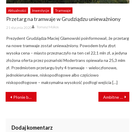
Aktualności
Inwestycje
Tramwaje
Przetarg na tramwaje w Grudziądzu unieważniony
Author
Posted
Tomasz Mokos
21 stycznia 2020
on
Prezydent Grudziądza Maciej Glamowski poinformował, że przetarg
na nowe tramwaje został unieważniony. Powodem była zbyt
wysoka cena – miasto przeznaczyło na ten cel 22,1 mln zł, a jedyna
złożona oferta przez poznański Modertrans opiewała na 25,3 mlm
zł. Przedmiotem przetargu były 4 tramwaje – wieloczłonowe,
jednokierunkowe, niskopodłogowe albo częściowo
niskopodłogowe – maksymalna wysokość podłogi wejścia […]
NAWIGACJA
Płonie budynek Meklemburskiego Muzeum Kolejnictwa i Techniki w Schwerin
Ambitne cele KPK wymagają podwojenia budżetu inwestycyjnego
WPISU
Dodaj komentarz