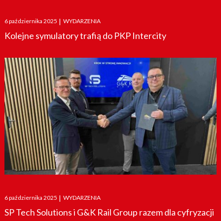
Posted
6 października 2025
|
WYDARZENIA
on
Kolejne symulatory trafią do PKP Intercity
Posted
6 października 2025
|
WYDARZENIA
on
SP Tech Solutions i G&K Rail Group razem dla cyfryzacji