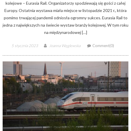
kolejowe – Eurasia Rail. Organizatorzy spodziewają się gości z całej
Europy. Ostatnia wystawa miała miejsce w listopadzie 2021 r., która
pomimo trwającej pandemii odniosła ogromny sukces. Eurasia Rail to
jedna z największych na świecie wystaw branży kolejowej. W tym roku
na międzynarodowej […]
Posted
Author
5 stycznia 2023
Joanna Węglewska
Comment(0)
on