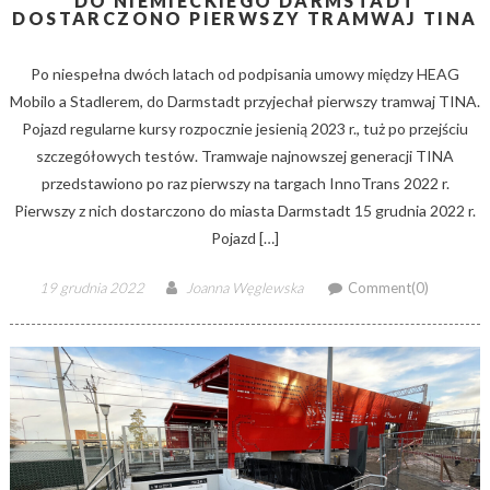
DO NIEMIECKIEGO DARMSTADT
DOSTARCZONO PIERWSZY TRAMWAJ TINA
Po niespełna dwóch latach od podpisania umowy między HEAG
Mobilo a Stadlerem, do Darmstadt przyjechał pierwszy tramwaj TINA.
Pojazd regularne kursy rozpocznie jesienią 2023 r., tuż po przejściu
szczegółowych testów. Tramwaje najnowszej generacji TINA
przedstawiono po raz pierwszy na targach InnoTrans 2022 r.
Pierwszy z nich dostarczono do miasta Darmstadt 15 grudnia 2022 r.
Pojazd […]
Posted
Author
19 grudnia 2022
Joanna Węglewska
Comment(0)
on