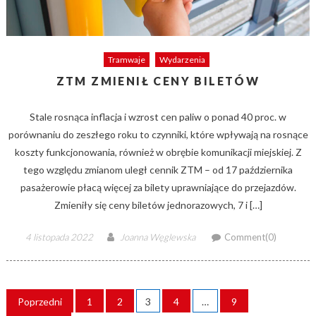
Tramwaje
Wydarzenia
ZTM ZMIENIŁ CENY BILETÓW
Stale rosnąca inflacja i wzrost cen paliw o ponad 40 proc. w
porównaniu do zeszłego roku to czynniki, które wpływają na rosnące
koszty funkcjonowania, również w obrębie komunikacji miejskiej. Z
tego względu zmianom uległ cennik ZTM – od 17 października
pasażerowie płacą więcej za bilety uprawniające do przejazdów.
Zmieniły się ceny biletów jednorazowych, 7 i […]
Posted
Author
4 listopada 2022
Joanna Węglewska
Comment(0)
on
STRONICOWANIE
Poprzedni
1
2
3
4
…
9
WPISÓW