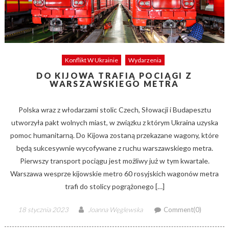
Konflikt W Ukrainie
Wydarzenia
DO KIJOWA TRAFIĄ POCIĄGI Z
WARSZAWSKIEGO METRA
Polska wraz z włodarzami stolic Czech, Słowacji i Budapesztu
utworzyła pakt wolnych miast, w związku z którym Ukraina uzyska
pomoc humanitarną. Do Kijowa zostaną przekazane wagony, które
będą sukcesywnie wycofywane z ruchu warszawskiego metra.
Pierwszy transport pociągu jest możliwy już w tym kwartale.
Warszawa wesprze kijowskie metro 60 rosyjskich wagonów metra
trafi do stolicy pogrążonego […]
Posted
Author
18 stycznia 2023
Joanna Węglewska
Comment(0)
on