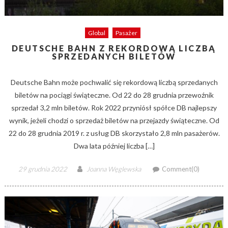
Global
Pasażer
DEUTSCHE BAHN Z REKORDOWĄ LICZBĄ
SPRZEDANYCH BILETÓW
Deutsche Bahn może pochwalić się rekordową liczbą sprzedanych
biletów na pociągi świąteczne. Od 22 do 28 grudnia przewoźnik
sprzedał 3,2 mln biletów. Rok 2022 przyniósł spółce DB najlepszy
wynik, jeżeli chodzi o sprzedaż biletów na przejazdy świąteczne. Od
22 do 28 grudnia 2019 r. z usług DB skorzystało 2,8 mln pasażerów.
Dwa lata później liczba […]
Posted
Author
29 grudnia 2022
Joanna Węglewska
Comment(0)
on