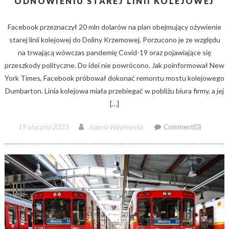
ODNOWIENIU STAREJ LINII KOLEJOWEJ
Facebook przeznaczył 20 mln dolarów na plan obejmujący ożywienie
starej linii kolejowej do Doliny Krzemowej. Porzucono je ze względu
na trwającą wówczas pandemię Covid-19 oraz pojawiające się
przeszkody polityczne. Do idei nie powrócono. Jak poinformował New
York Times, Facebook próbował dokonać remontu mostu kolejowego
Dumbarton. Linia kolejowa miała przebiegać w pobliżu biura firmy, a jej
[…]
Posted
Author
19 stycznia 2023
Joanna Węglewska
Comment(0)
on