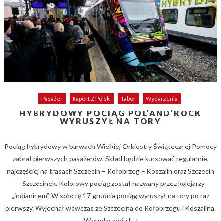
Pasażer
Raport Z Polski
Tabor
Wydarzenia
HYBRYDOWY POCIĄG POL’AND’ROCK
WYRUSZYŁ NA TORY
Pociąg hybrydowy w barwach Wielkiej Orkiestry Świątecznej Pomocy
zabrał pierwszych pasażerów. Skład będzie kursować regularnie,
najczęściej na trasach Szczecin – Kołobrzeg – Koszalin oraz Szczecin
– Szczecinek. Kolorowy pociąg został nazwany przez kolejarzy
„indianinem”. W sobotę 17 grudnia pociąg wyruszył na tory po raz
pierwszy. Wyjechał wówczas ze Szczecina do Kołobrzegu i Koszalina.
W wydarzeniu […]