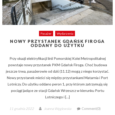
Pasażer
Wydarzenia
NOWY PRZYSTANEK GDAŃSK FIROGA
ODDANY DO UŻYTKU
Przy okazji elektryfikacji linii Pomorskiej Kolei Metropolitalnej
powstaje nowy przystanek PKM Gdańsk Firoga. Choć budowa
jeszcze trwa, pasażerowie od dziś (11.12) mogą z niego korzystać.
Nowy przystanek mieści się między przystankami Matarnia i Port
Lotniczy. Do użytku oddano peron 1, przy którym zatrzymują się
pociągi jadące ze stacji Gdańsk Wrzeszcz w kierunku Portu
Lotniczego i […]
Posted
Author
11 grudnia 2022
Joanna Węglewska
Comment(0)
on