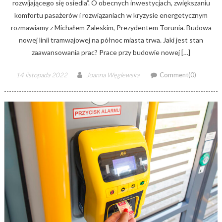
rozwijającego się osiedla”. O obecnych inwestycjach, zwiększaniu
komfortu pasażerów i rozwiązaniach w kryzysie energetycznym
rozmawiamy z Michałem Zaleskim, Prezydentem Torunia. Budowa
nowej linii tramwajowej na północ miasta trwa. Jaki jest stan
zaawansowania prac? Prace przy budowie nowej […]
Posted
Author
14 listopada 2022
Joanna Węglewska
Comment(0)
on