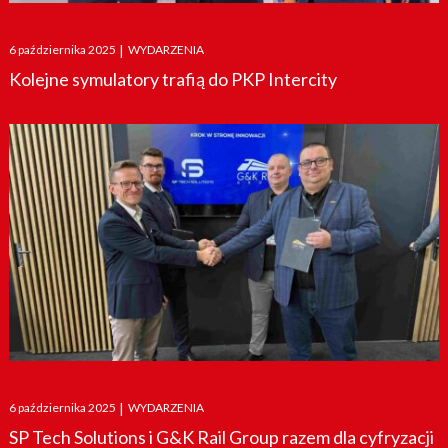
Posted
6 października 2025
|
WYDARZENIA
on
Kolejne symulatory trafią do PKP Intercity
Posted
6 października 2025
|
WYDARZENIA
on
SP Tech Solutions i G&K Rail Group razem dla cyfryzacji