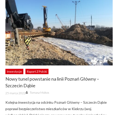
Inwestycje
Raport Z Polski
Nowy tunel powstanie na linii Poznań Główny –
Szczecin Dąbie
Author
Posted
Tomasz Mokos
25 marca 2022
on
Kolejna inwestycja na odcinku Poznań Główny – Szczecin Dąbie
poprawi bezpieczeństwo mieszkańców w Kiekrzu (woj.