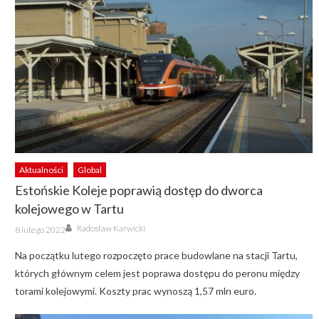
Aktualności
Global
Estońskie Koleje poprawią dostęp do dworca
kolejowego w Tartu
Author
Posted
Radosław Karwicki
8 lutego 2022
on
Na początku lutego rozpoczęto prace budowlane na stacji Tartu,
których głównym celem jest poprawa dostępu do peronu między
torami kolejowymi. Koszty prac wynoszą 1,57 mln euro.