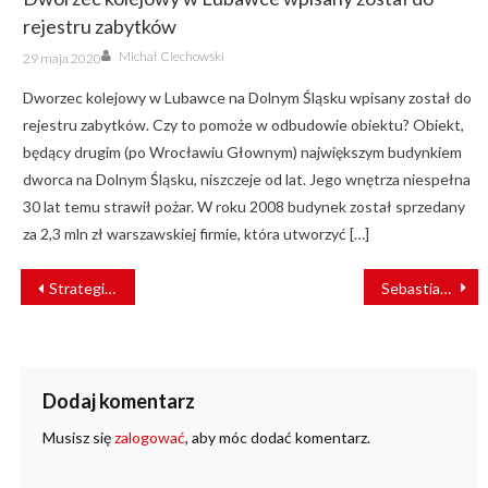
rejestru zabytków
Author
Posted
Michał Ciechowski
29 maja 2020
on
Dworzec kolejowy w Lubawce na Dolnym Śląsku wpisany został do
rejestru zabytków. Czy to pomoże w odbudowie obiektu? Obiekt,
będący drugim (po Wrocławiu Głownym) największym budynkiem
dworca na Dolnym Śląsku, niszczeje od lat. Jego wnętrza niespełna
30 lat temu strawił pożar. W roku 2008 budynek został sprzedany
za 2,3 mln zł warszawskiej firmie, która utworzyć […]
NAWIGACJA
Strategiczne spojrzenie na efektywność eksploatacyjną sieci kolejowej PLK SA
Sebastian Wiśniewski: Kierowanie tramwajem może stać się prawdziwą pasją [WYWIAD]
WPISU
Dodaj komentarz
Musisz się
zalogować
, aby móc dodać komentarz.