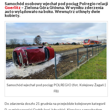
Samochód osobowy wjechał pod pociąg Polregio relacji
Goerlitz
– Zielona Góra Główna. W wyniku zderzenia
auto wylądowało na boku. Wewnątrz utknęły dwie
kobiety.
Samochód wjechał pod pociąg POLREGIO (fot. Kolejowy Żagań |
FB)
Do zdarzenia doszło 21 grudnia na przejeździe kolejowym kategorii
D, w miejscowości Grabik (woj. lubuskie). Kierująca samochodem