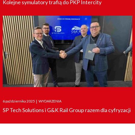
Kolejne symulatory trafią do PKP Intercity
Posted
6 października 2025
|
WYDARZENIA
on
SP Tech Solutions i G&K Rail Group razem dla cyfryzacji