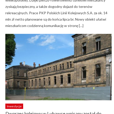
wielkopolskie). Dzięki pieszo-rowerowemu tunelowi mieszkańcy
zyskają bezpieczny, a także dogodny dojazd do terenów
rekreacyjnych. Prace PKP Polskich Linii Kolejowych S.A. za ok. 14
mln zł netto planowane są do końca lipca br. Nowy obiekt ułatwi
mieszkańcom codzienną komunikację w stronę […]
Inwestycje
Dworzec kolejowy w Lubawce wpisany został do