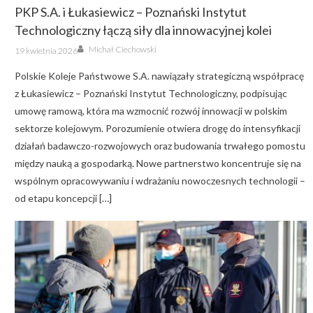
PKP S.A. i Łukasiewicz – Poznański Instytut
Technologiczny łączą siły dla innowacyjnej kolei
Author
Posted
Michał Ciechowski
19 kwietnia 2026
on
Polskie Koleje Państwowe S.A. nawiązały strategiczną współpracę
z Łukasiewicz – Poznański Instytut Technologiczny, podpisując
umowę ramową, która ma wzmocnić rozwój innowacji w polskim
sektorze kolejowym. Porozumienie otwiera drogę do intensyfikacji
działań badawczo-rozwojowych oraz budowania trwałego pomostu
między nauką a gospodarką. Nowe partnerstwo koncentruje się na
wspólnym opracowywaniu i wdrażaniu nowoczesnych technologii –
od etapu koncepcji […]