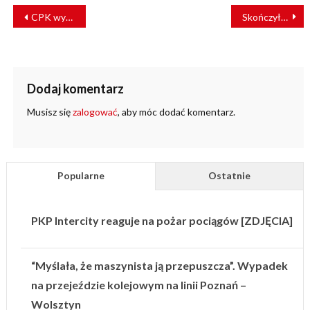
NAWIGACJA
CPK wybrał wykonawcę tunelu KDP w Łodzi
Skończył 100 lat i… poprowadził Konstala 105Na
WPISU
Dodaj komentarz
Musisz się
zalogować
, aby móc dodać komentarz.
Popularne
Ostatnie
PKP Intercity reaguje na pożar pociągów [ZDJĘCIA]
“Myślała, że maszynista ją przepuszcza”. Wypadek
na przejeździe kolejowym na linii Poznań –
Wolsztyn