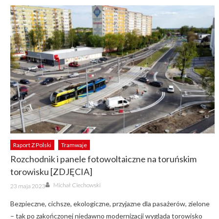
Raport Z Polski
Tramwaje
Rozchodnik i panele fotowoltaiczne na toruńskim
torowisku [ZDJĘCIA]
Author
Posted
Michał Ciechowski
23 maja 2023
on
Bezpieczne, cichsze, ekologiczne, przyjazne dla pasażerów, zielone
– tak po zakończonej niedawno modernizacji wygląda torowisko