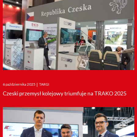
Posted
6 października 2025
|
TARGI
on
Czeski przemysł kolejowy triumfuje na TRAKO 2025