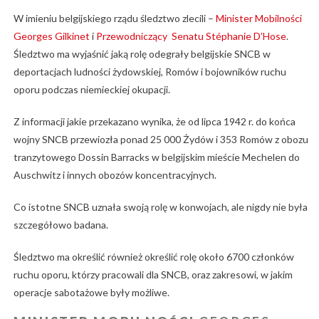
W imieniu belgijskiego rządu śledztwo zlecili –
Minister Mobilności
Georges Gilkinet
i
Przewodniczący Senatu Stéphanie D’Hose
.
Śledztwo ma wyjaśnić jaką rolę odegrały belgijskie SNCB w
deportacjach ludności żydowskiej, Romów i bojowników ruchu
oporu podczas niemieckiej okupacji.
Z informacji jakie przekazano wynika, że od lipca 1942 r. do końca
wojny SNCB przewiozła ponad 25 000 Żydów i 353 Romów z obozu
tranzytowego Dossin Barracks w belgijskim mieście Mechelen do
Auschwitz i innych obozów koncentracyjnych.
Co istotne SNCB uznała swoją rolę w konwojach, ale nigdy nie była
szczegółowo badana.
Śledztwo ma określić również określić rolę około 6700 członków
ruchu oporu, którzy pracowali dla SNCB, oraz zakresowi, w jakim
operacje sabotażowe były możliwe.