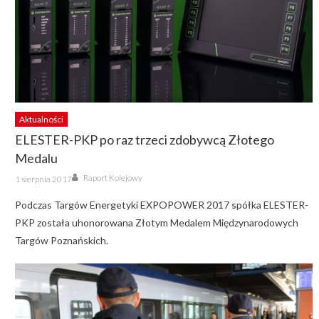
Aktualności
ELESTER-PKP po raz trzeci zdobywcą Złotego
Medalu
Author
Posted
Raport Kolejowy
1 sierpnia 2017
on
Podczas Targów Energetyki EXPOPOWER 2017 spółka ELESTER-
PKP została uhonorowana Złotym Medalem Międzynarodowych
Targów Poznańskich.