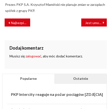
Prezes PKP S.A. Krzysztof Mamiński nie planuje zmian w zarządach
spółek z grupy PKP.
NAWIGACJA
Najbezpieczniejszy rok od piętnastu lat na wrocławskich torach
Jest umowa na modernizację ul. Piekarskiej w Bytomiu
WPISU
Dodaj komentarz
Musisz się
zalogować
, aby móc dodać komentarz.
Popularne
Ostatnie
PKP Intercity reaguje na pożar pociągów [ZDJĘCIA]