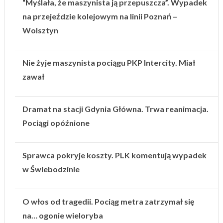
“Myślała, że maszynista ją przepuszcza”. Wypadek
na przejeździe kolejowym na linii Poznań –
Wolsztyn
Nie żyje maszynista pociągu PKP Intercity. Miał
zawał
Dramat na stacji Gdynia Główna. Trwa reanimacja.
Pociągi opóźnione
Sprawca pokryje koszty. PLK komentują wypadek
w Świebodzinie
O włos od tragedii. Pociąg metra zatrzymał się
na… ogonie wieloryba