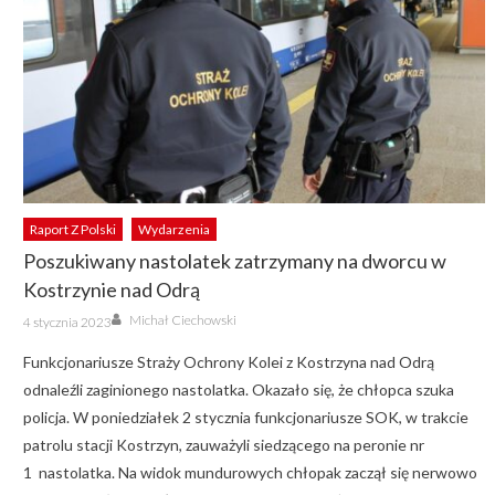
Raport Z Polski
Wydarzenia
Poszukiwany nastolatek zatrzymany na dworcu w
Kostrzynie nad Odrą
Author
Posted
Michał Ciechowski
4 stycznia 2023
on
Funkcjonariusze Straży Ochrony Kolei z Kostrzyna nad Odrą
odnaleźli zaginionego nastolatka. Okazało się, że chłopca szuka
policja. W poniedziałek 2 stycznia funkcjonariusze SOK, w trakcie
patrolu stacji Kostrzyn, zauważyli siedzącego na peronie nr
1 nastolatka. Na widok mundurowych chłopak zaczął się nerwowo