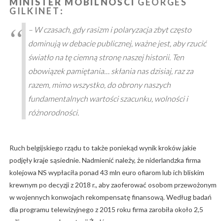
MINISTER MOBILNOŚCI
GEORGES
GILKINET
:
– W czasach, gdy rasizm i polaryzacja zbyt często
dominują w debacie publicznej, ważne jest, aby rzucić
światło na tę ciemną stronę naszej historii. Ten
obowiązek pamiętania… skłania nas dzisiaj, raz za
razem, mimo wszystko, do obrony naszych
fundamentalnych wartości szacunku, wolności i
różnorodności.
Ruch belgijskiego rządu to także poniekąd wynik kroków jakie
podjęły kraje sąsiednie. Nadmienić należy, że niderlandzka firma
kolejowa NS wypłaciła ponad 43 mln euro ofiarom lub ich bliskim
krewnym po decyzji z 2018 r., aby zaoferować osobom przewożonym
w wojennych konwojach rekompensatę finansową. Według badań
dla programu telewizyjnego z 2015 roku firma zarobiła około 2,5