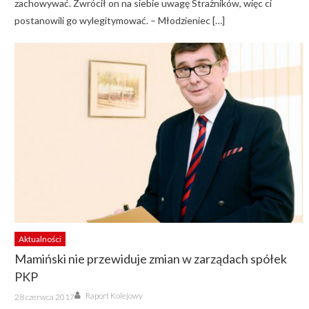
zachowywać. Zwrócił on na siebie uwagę Strażników, więc ci
postanowili go wylegitymować. – Młodzieniec […]
Aktualności
Mamiński nie przewiduje zmian w zarządach spółek
PKP
Author
Posted
Raport Kolejowy
28 czerwca 2017
on