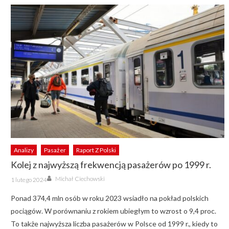
Analizy
Pasażer
Raport Z Polski
Kolej z najwyższą frekwencją pasażerów po 1999 r.
Author
Posted
Michał Ciechowski
1 lutego 2024
on
Ponad 374,4 mln osób w roku 2023 wsiadło na pokład polskich
pociągów. W porównaniu z rokiem ubiegłym to wzrost o 9,4 proc.
To także najwyższa liczba pasażerów w Polsce od 1999 r., kiedy to