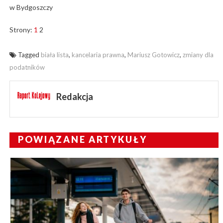
w Bydgoszczy
Strony:
1
2
Tagged
biała lista
,
kancelaria prawna
,
Mariusz Gotowicz
,
zmiany dla
podatników
Redakcja
POWIĄZANE ARTYKUŁY