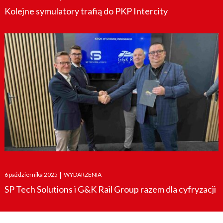
Kolejne symulatory trafią do PKP Intercity
Posted
6 października 2025
|
WYDARZENIA
on
SP Tech Solutions i G&K Rail Group razem dla cyfryzacji