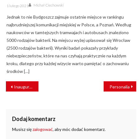
Author
Posted
Michał Ciechowski
1 lutego 2021
on
Jednak to nie Bydgoszcz zajmuje ostatnie miejsce w rankingu
najbrudniejszej komunikacji miejskiej w Polsce, a Poznań. Według
naukowców w tamtejszych tramwajach i autobusach znaleziono
5000 rodzajów bakterii. Na miejscu wyżej uplasował się Wrocław
(2500 rodzajów bakterii). Wyniki badań pokazały przykłady
niebezpieczeństw, które na nas czyhają praktycznie na każdym
kroku, dlatego przy każdej wizycie warto pamiętać o zachowaniu
środków […]
NAWIGACJA
Inauguracja Poznańskiej Kolei Metropolitalnej w Kostrzynie
Personalia
WPISU
Dodaj komentarz
Musisz się
zalogować
, aby móc dodać komentarz.