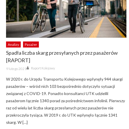
Analizy
Pasażer
Spadła liczba skarg przesyłanych przez pasażerów
[RAPORT]
Author
Posted
Raport Kolejowy
9 lutego 2021
on
W 2020 r. do Urzędu Transportu Kolejowego wpłynęły 944 skargi
pasażerów – wśród nich 103 bezpośrednio dotyczyło sytuacji
związanej z COVID-19. Ponadto konsultanci UTK udzielili
pasażerom łącznie 1340 porad za pośrednictwem infolinii. Pierwszy
raz od wielu lat liczba skarg przesłanych przez pasażerów nie
przekroczyła tysiąca. W 2019 r. do UTK wpłynęło łącznie 1341
skarg. W […]