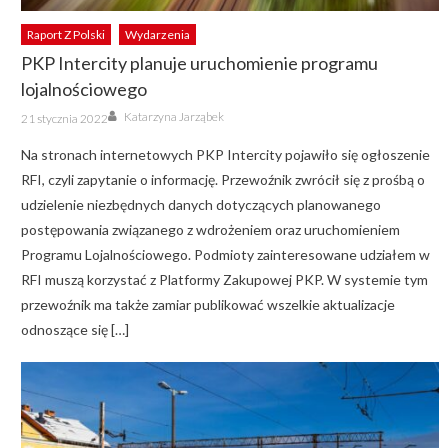
Raport Z Polski
Wydarzenia
PKP Intercity planuje uruchomienie programu
lojalnościowego
Author
Posted
Katarzyna Jarząbek
21 stycznia 2022
on
Na stronach internetowych PKP Intercity pojawiło się ogłoszenie
RFI, czyli zapytanie o informację. Przewoźnik zwrócił się z prośbą o
udzielenie niezbędnych danych dotyczących planowanego
postępowania związanego z wdrożeniem oraz uruchomieniem
Programu Lojalnościowego. Podmioty zainteresowane udziałem w
RFI muszą korzystać z Platformy Zakupowej PKP. W systemie tym
przewoźnik ma także zamiar publikować wszelkie aktualizacje
odnoszące się […]