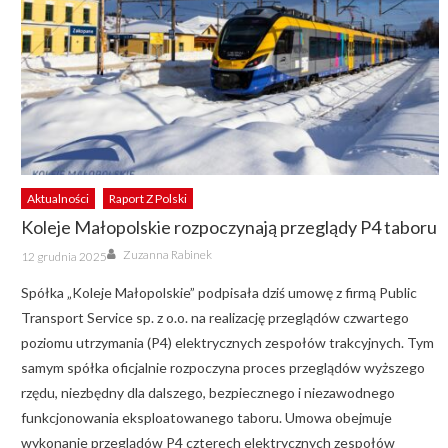
Aktualności
Raport Z Polski
Koleje Małopolskie rozpoczynają przeglądy P4 taboru
Author
Posted
Zuzanna Rabinek
12 grudnia 2025
on
Spółka „Koleje Małopolskie” podpisała dziś umowę z firmą Public
Transport Service sp. z o.o. na realizację przeglądów czwartego
poziomu utrzymania (P4) elektrycznych zespołów trakcyjnych. Tym
samym spółka oficjalnie rozpoczyna proces przeglądów wyższego
rzędu, niezbędny dla dalszego, bezpiecznego i niezawodnego
funkcjonowania eksploatowanego taboru. Umowa obejmuje
wykonanie przeglądów P4 czterech elektrycznych zespołów