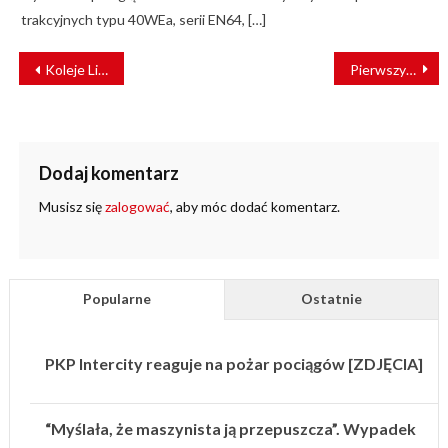
trakcyjnych typu 40WEa, serii EN64, […]
NAWIGACJA
Koleje Litewskie ogłoszą nowy przetarg na budowę odcinka Rail Baltica – Palemonas-Rokai
Pierwszy dzień strajku w Tramwajach Elbląskich. Pracownicy wystosowali apel do mieszkańców [LIST]
WPISU
Dodaj komentarz
Musisz się
zalogować
, aby móc dodać komentarz.
Popularne
Ostatnie
PKP Intercity reaguje na pożar pociągów [ZDJĘCIA]
“Myślała, że maszynista ją przepuszcza”. Wypadek