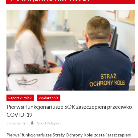
Raport Z Polski
Wydarzenia
Pierwsi funkcjonariusze SOK zaszczepieni przeciwko
COVID-19
Author
Posted
Raport Kolejowy
25 marca 2021
on
Pierwsi funkcjonariusze Straży Ochrony Kolei zostali zaszczepieni