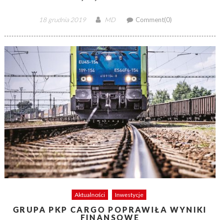
Posted
Author
18 grudnia 2019
MD
Comment(0)
on
Aktualności
Inwestycje
GRUPA PKP CARGO POPRAWIŁA WYNIKI
FINANSOWE