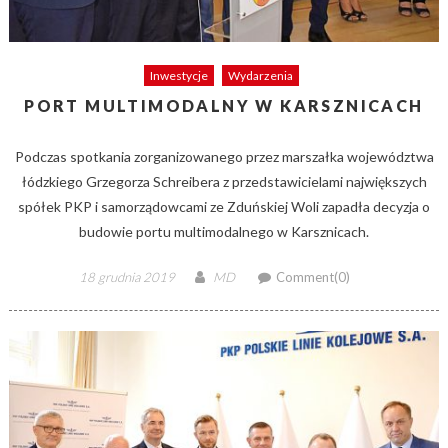
Inwestycje
Wydarzenia
PORT MULTIMODALNY W KARSZNICACH
Podczas spotkania zorganizowanego przez marszałka województwa
łódzkiego Grzegorza Schreibera z przedstawicielami największych
spółek PKP i samorządowcami ze Zduńskiej Woli zapadła decyzja o
budowie portu multimodalnego w Karsznicach.
Posted
Author
18 grudnia 2019
MD
Comment(0)
on