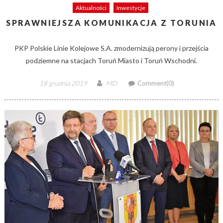
Aktualności
Inwestycje
SPRAWNIEJSZA KOMUNIKACJA Z TORUNIA
PKP Polskie Linie Kolejowe S.A. zmodernizują perony i przejścia
podziemne na stacjach Toruń Miasto i Toruń Wschodni.
Posted
Author
18 grudnia 2019
MD
Comment(0)
on