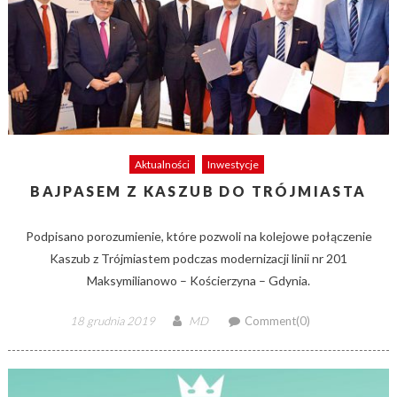
Aktualności
Inwestycje
BAJPASEM Z KASZUB DO TRÓJMIASTA
Podpisano porozumienie, które pozwoli na kolejowe połączenie
Kaszub z Trójmiastem podczas modernizacji linii nr 201
Maksymilianowo – Kościerzyna – Gdynia.
Posted
Author
18 grudnia 2019
MD
Comment(0)
on