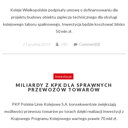
Koleje Wielkopolskie podpisały umowę o dofinansowaniu dla
projektu budowy obiektu zaplecza technicznego dla obsługi
kolejowego taboru spalinowego. Inwestycja będzie kosztować blisko
50 mln zł.
Posted
Author
11 grudnia 2019
MD
Comment(0)
on
Inwestycje
MILIARDY Z KPK DLA SPRAWNYCH
PRZEWOZÓW TOWARÓW
PKP Polskie Linie Kolejowe S.A. konsekwentnie zwiększają
możliwości przewozu towarów po torach dzięki realizacji inwestycji z
Krajowego Programu Kolejowego wartego prawie 70 mld zł.