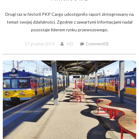
Drugi raz w historii PKP Cargo udostępniło raport zintegrowany na
temat swojej działalności. Zgodnie z zawartymi informacjami nadal
pozostaje liderem rynku przewozowego.
Posted
Author
17 grudnia 2019
MD
Comment(0)
on