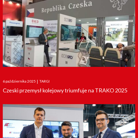
Posted
6 października 2025
|
TARGI
on
Czeski przemysł kolejowy triumfuje na TRAKO 2025