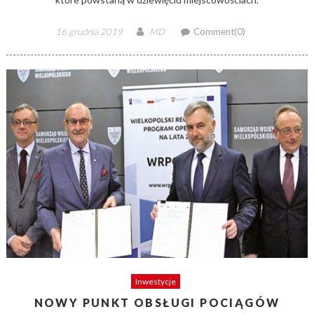
Posted
Author
16 grudnia 2019
MD
Comment(0)
on
Inwestycje
NOWY PUNKT OBSŁUGI POCIĄGÓW