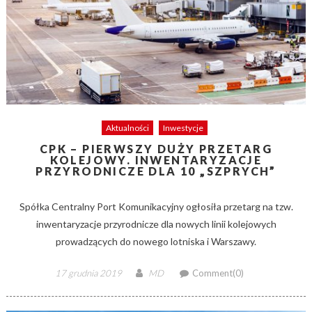
Aktualności
Inwestycje
CPK – PIERWSZY DUŻY PRZETARG
KOLEJOWY. INWENTARYZACJE
PRZYRODNICZE DLA 10 „SZPRYCH”
Spółka Centralny Port Komunikacyjny ogłosiła przetarg na tzw.
inwentaryzacje przyrodnicze dla nowych linii kolejowych
prowadzących do nowego lotniska i Warszawy.
Posted
Author
17 grudnia 2019
MD
Comment(0)
on