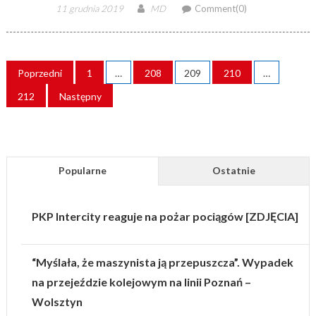
Posted
Author
11 grudnia 2019
MD
Comment(0)
on
STRONICOWANIE
Poprzedni
1
…
208
209
210
…
WPISÓW
212
Następny
Popularne
Ostatnie
PKP Intercity reaguje na pożar pociągów [ZDJĘCIA]
“Myślała, że maszynista ją przepuszcza”. Wypadek
na przejeździe kolejowym na linii Poznań –
Wolsztyn