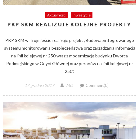
Aktualności
Inwestycje
PKP SKM REALIZUJE KOLEJNE PROJEKTY
PKP SKM w Trójmieście realizuje projekt „Budowa zintegrowanego
systemu monitorowania bezpieczeństwa oraz zarządzania informacją
na linii kolejowej nr 250 wraz z modernizacją budynku Dworca
Podmiejskiego w Gdyni Głównej oraz peronów na linii kolejowej nr
250”.
Posted
Author
17 grudnia 2019
MD
Comment(0)
on