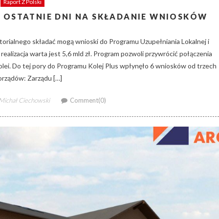
Raport Z Polski
 OSTATNIE DNI NA SKŁADANIE WNIOSKÓW
ytorialnego składać mogą wnioski do Programu Uzupełniania Lokalnej i
realizacja warta jest 5,6 mld zł. Program pozwoli przywrócić połączenia
olei. Do tej pory do Programu Kolej Plus wpłynęło 6 wniosków od trzech
rządów: Zarządu […]
Author
Michał Ciechowski
Comment(0)