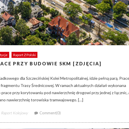
tycje
Raport Z Polski
RACE PRZY BUDOWIE SKM [ZDJĘCIA]
kowego dla Szczecińskiej Kolei Metropolitalnej, idzie pełną parą. Prac
 fragmentu Trasy Średnicowej. W ramach aktualnych działań wykonana
race przy korytowaniu pod nawierzchnię drogowi przy jednej z łącznic, 
ano nawierzchnię torowiska tramwajowego. […]
Author
Raport Kolejowy
Comment(0)