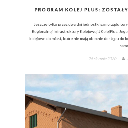
PROGRAM KOLEJ PLUS: ZOSTAŁY
Jeszcze tylko przez dwa dni jednostki samorządu ter
Regionalnej Infrastruktury Kolejowej #KolejPlus. Jego 
kolejowe do miast, które nie mają obecnie dostępu do k
samo
Posted
24 sierpnia 2020
on