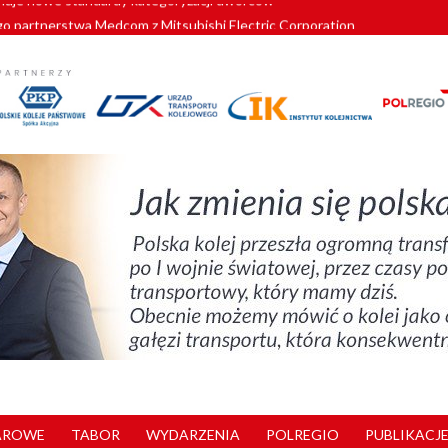
o partnerstwa Medcom z Mitsubishi Electric Corporation
tnerem „Lata na Dolnym Śląsku”. We Wrocławiu rusza weekend pełen reg
pomorskie znów szuka dostawcy nowych EZT
ach kolejowych w północnej Wielkopolsce. Łatwiejsze dojazdy do pracy i 
nuje nowe standardy kategoryzacji dworców
AROWE
TABOR
WYDARZENIA
POLREGIO
PUBLIKACJE