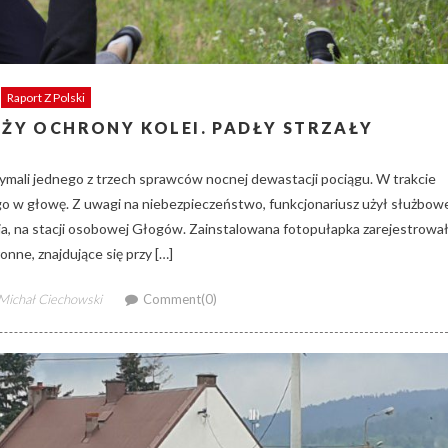
Raport Z Polski
ŻY OCHRONY KOLEI. PADŁY STRZAŁY
ymali jednego z trzech sprawców nocnej dewastacji pociągu. W trakcie
o w głowę. Z uwagi na niebezpieczeństwo, funkcjonariusz użył służbow
pnia, na stacji osobowej Głogów. Zainstalowana fotopułapka zarejestrowa
nne, znajdujące się przy […]
Author
Michał Ciechowski
Comment(0)