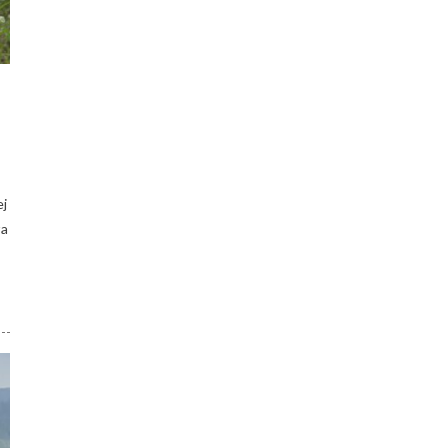
ej
ła