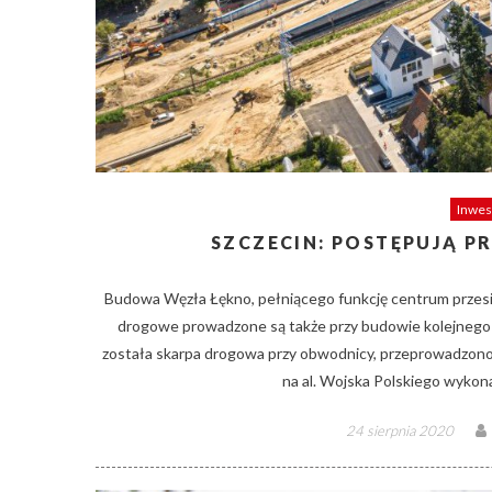
Inwes
SZCZECIN: POSTĘPUJĄ P
Budowa Węzła Łękno, pełniącego funkcję centrum przesiad
drogowe prowadzone są także przy budowie kolejnego
została skarpa drogowa przy obwodnicy, przeprowadzono p
na al. Wojska Polskiego wykon
Posted
24 sierpnia 2020
on