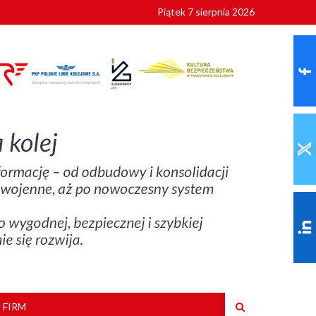
Piątek 7 sierpnia 2026
ionalnych
szkoły
 FIRM