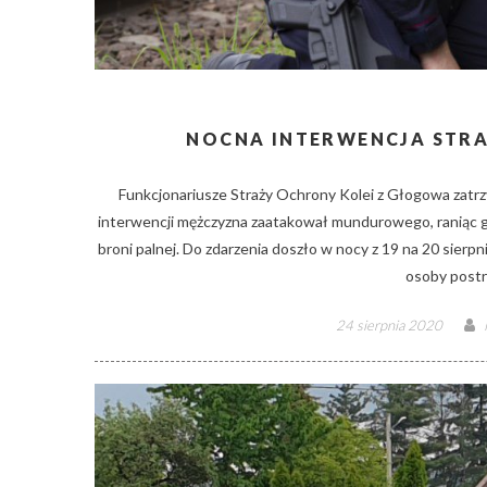
NOCNA INTERWENCJA STRA
Funkcjonariusze Straży Ochrony Kolei z Głogowa zatrz
interwencji mężczyzna zaatakował mundurowego, raniąc g
broni palnej. Do zdarzenia doszło w nocy z 19 na 20 sier
osoby postro
Posted
24 sierpnia 2020
on