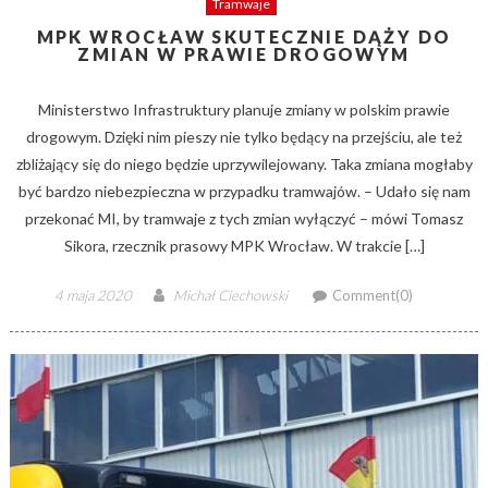
Tramwaje
MPK WROCŁAW SKUTECZNIE DĄŻY DO
ZMIAN W PRAWIE DROGOWYM
Ministerstwo Infrastruktury planuje zmiany w polskim prawie
drogowym. Dzięki nim pieszy nie tylko będący na przejściu, ale też
zbliżający się do niego będzie uprzywilejowany. Taka zmiana mogłaby
być bardzo niebezpieczna w przypadku tramwajów. – Udało się nam
przekonać MI, by tramwaje z tych zmian wyłączyć – mówi Tomasz
Sikora, rzecznik prasowy MPK Wrocław. W trakcie […]
Posted
Author
4 maja 2020
Michał Ciechowski
Comment(0)
on