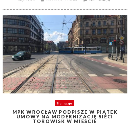
on
Tramwaje
MPK WROCŁAW PODPISZE W PIĄTEK
UMOWY NA MODERNIZACJĘ SIECI
TOROWISK W MIEŚCIE