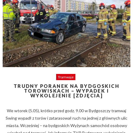
Tramwaje
TRUDNY PORANEK NA BYDGOSKICH
TOROWISKACH – WYPADEK I
WYKOLEJENIE [ZDJĘCIA]
We wtorek (5.05), krótko przed godz. 9.00 w Bydgoszczy tramwaj
Swing wypadł z torów i zatarasował ruch na jednej z głównych ulic
miasta. Wcześniej – na bydgoskich Wyżynach samochód osobowy
wjechał pod tramwaj. Jak informuje TVP Bydgoszcz, wykolejenie