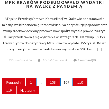
MPK KRAKÓW PODSUMOWAŁO WYDATKI
NA WALKĘ Z PANDEMIĄ
Miejskie Przedsiębiorstwo Komunikacji w Krakowie podsumowało
miesiąc walki z pandemią koronawirusa. Na dezynfekcję pojazdów oraz
zakup środków ochrony pracowników spółka wydała prawie 900 tys.
zł. Jak przedstawiają się wyliczenia w szczegółach? Na zakup 5,2 tys.
litrów płynów do dezynfekcji MPK Kraków wydało 366 tys. zł. Koszt
dezynfekcji tramwajów i autobusów wyniósł zaś 220 tys. zł. […]
Posted
Author
22 kwietnia 2020
Michał Ciechowski
Comment(0)
on
STRONICOWANIE
Poprzedni
1
…
108
109
110
…
WPISÓW
119
Następny