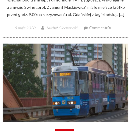
tramwaju Swing „prof. Zygmunt Mackiewicz” miało miejsce krótko
przed godz. 9.00 na skrzyżowaniu ul. Gdańskiej z Jagiellońską.. […]
Posted
Author
5 maja 2020
Michał Ciechowski
Comment(0)
on