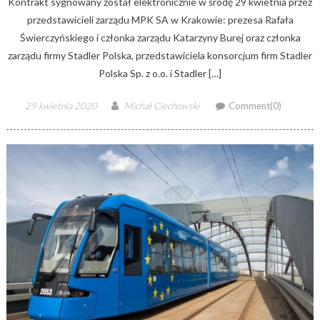
Kontrakt sygnowany został elektronicznie w środę 29 kwietnia przez
przedstawicieli zarządu MPK SA w Krakowie: prezesa Rafała
Świerczyńskiego i członka zarządu Katarzyny Burej oraz członka
zarządu firmy Stadler Polska, przedstawiciela konsorcjum firm Stadler
Polska Sp. z o.o. i Stadler […]
Posted
Author
29 kwietnia 2020
Michał Ciechowski
Comment(0)
on