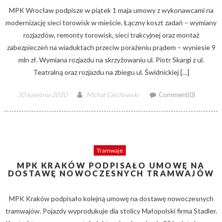
MPK Wrocław podpisze w piątek 1 maja umowy z wykonawcami na
modernizację sieci torowisk w mieście. Łączny koszt zadań – wymiany
rozjazdów, remonty torowisk, sieci trakcyjnej oraz montaż
zabezpieczeń na wiaduktach przeciw porażeniu prądem – wyniesie 9
mln zł. Wymiana rozjazdu na skrzyżowaniu ul. Piotr Skargi z ul.
Teatralną oraz rozjazdu na zbiegu ul. Świdnickiej […]
Posted
Author
30 kwietnia 2020
Michał Ciechowski
Comment(0)
on
Tramwaje
MPK KRAKÓW PODPISAŁO UMOWĘ NA
DOSTAWĘ NOWOCZESNYCH TRAMWAJÓW
MPK Kraków podpisało kolejną umowę na dostawę nowoczesnych
tramwajów. Pojazdy wyprodukuje dla stolicy Małopolski firma Stadler.