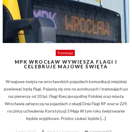
Tramwaje
MPK WROCŁAW WYWIESZA FLAGI I
CELEBRUJE MAJOWE ŚWIĘTA
W majowe święta na wrocławskich pojazdach komunikacji miejskiej
powiewać będą flagi. Pojawią się one na autobusach i tramwajach po
raz pierwszy od 20 lat. Flagi Rzeczpospolitej Polskiej oraz miasta
Wrocławia załopoczą na pojazdach z okazji Dnia Flagi RP oraz w 229.
rocznicę uchwalenia Konstytucji 3 Maja W tym roku świętowanie
będzie wyjątkowe. Próżno szukać będzie […]
Posted
Author
1 maja 2020
Michał Ciechowski
Comment(0)