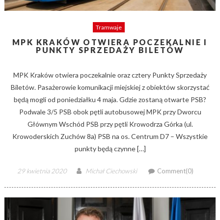
Tramwaje
MPK KRAKÓW OTWIERA POCZEKALNIE I
PUNKTY SPRZEDAŻY BILETÓW
MPK Kraków otwiera poczekalnie oraz cztery Punkty Sprzedaży
Biletów. Pasażerowie komunikacji miejskiej z obiektów skorzystać
będą mogli od poniedziałku 4 maja. Gdzie zostaną otwarte PSB?
Podwale 3/5 PSB obok pętli autobusowej MPK przy Dworcu
Głównym Wschód PSB przy pętli Krowodrza Górka (ul.
Krowoderskich Zuchów 8a) PSB na os. Centrum D7 – Wszystkie
punkty będą czynne […]
Posted
Author
29 kwietnia 2020
Michał Ciechowski
Comment(0)
on