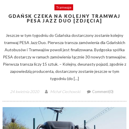
Tramwaje
GDAŃSK CZEKA NA KOLEJNY TRAMWAJ
PESA JAZZ DUO [ZDJĘCIA]
Jeszcze w tym tygodniu do Gdańska dostarczony zostanie kolejny
tramwaj PESA Jazz Duo. Pierwsza transza zamówienia dla Gdańskich
Autobusów i Tramwajów powoli jest finalizowana. Bydgoska spółka
PESA dostarczy w ramach zamówienia łącznie 30 nowych tramwajów.
Pierwsza transza liczy 15 sztuk. – Kolejny, dwunasty pojazd, zgodnie z
zapowiedzią producenta, dostarczony zostanie jeszcze w tym
tygodniu (do […]
Posted
Author
24 kwietnia 2020
Michał Ciechowski
Comment(0)
on