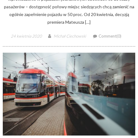
pasażerów – dostępność połowy miejsc siedzących chcą zamienić na
ogólnie zapełnienie pojazdu w 50 proc. Od 20 kwietnia, decyzją
premiera Mateusza […]
Posted
Author
24 kwietnia 2020
Michał Ciechowski
Comment(0)
on