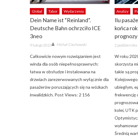
Global
Tabor
Wydarzenia
Analizy
P
Dein Name ist “Reinland”.
Ilu pasaż
Deutsche Bahn ochrzciło ICE
końca ro
3neo
prognozy
Author
Posted
Posted
Michał Ciechowski
9 lutego 2023
2 październik
on
on
Całkowicie nowym rozwiązaniem jest
W roku 2020
winda dla osób niepełnosprawnych:
skorzysta m
łatwa w obsłudze i instalowana na
takie są pr
drzwiach zarezerwowanych wyłącznie dla
Kolejowego.
pasażerów poruszających się na wózkach
ubiegłym, e
inwalidzkich. Post Views: 2 156
frekwencję 
prognozowan
kolei, UTK p
Optymistycz
wyhamowani
Średnią wart