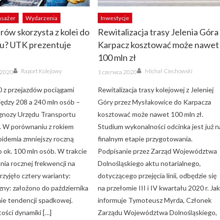
asażer
Wydarzenia
Inwestycje
erów skorzysta z kolei do
Rewitalizacja trasy Jelenia Góra
ku? UTK prezentuje
Karpacz kosztować może nawet
100 mln zł
Author
Author
Posted
Raport Kolejowy
Michał Ciechowski
a 2020
1 czerwca 2020
on
 z przejazdów pociągami
Rewitalizacja trasy kolejowej z Jeleniej
iędzy 208 a 240 mln osób –
Góry przez Mysłakowice do Karpacza
ognozy Urzędu Transportu
kosztować może nawet 100 mln zł.
 W porównaniu z rokiem
Studium wykonalności odcinka jest już n
pidemia zmniejszy roczną
finalnym etapie przygotowania.
o ok. 100 mln osób. W trakcie
Podpisanie przez Zarząd Województwa
ia rocznej frekwencji na
Dolnośląskiego aktu notarialnego,
rzyjęło cztery warianty:
dotyczącego przejęcia linii, odbędzie się
ny: założono do października
na przełomie III i IV kwartału 2020 r. Ja
e tendencji spadkowej.
informuje Tymoteusz Myrda, Członek
ości dynamiki […]
Zarządu Województwa Dolnośląskiego,