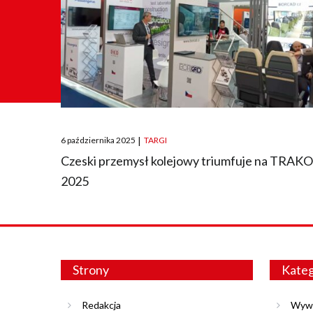
Posted
6 października 2025
|
TARGI
on
Czeski przemysł kolejowy triumfuje na TRAK
2025
Strony
Kateg
Redakcja
Wyw