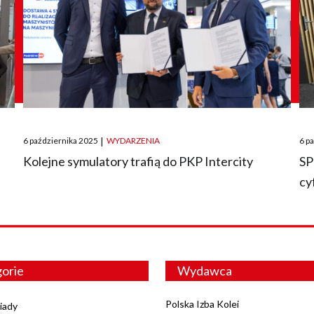
Posted
Pos
6 października 2025
|
WYDARZENIA
6 p
on
on
O
Kolejne symulatory trafią do PKP Intercity
SP
cy
orie
Wydawca
Polska Izba Kolei
iady