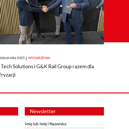
ted
aździernika 2025
|
WYDARZENIA
 Tech Solutions i G&K Rail Group razem dla
fryzacji
Newsletter
Imię lub Imię i Nazwisko