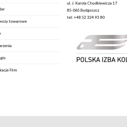
ul. J. Karola Chodkiewicza 17
żer
85-065 Bydgoszcz
tel: +48 52 324 93 80
wozy towarowe
r
rzenia
egio
kacje Firm