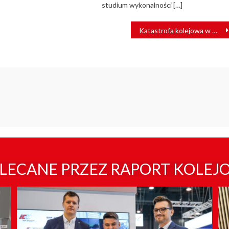
studium wykonalności […]
Katastrofa kolejowa w Wielkopolsce. Nie żyje jedna osoba
LECANE PRZEZ RAPORT KOLEJ