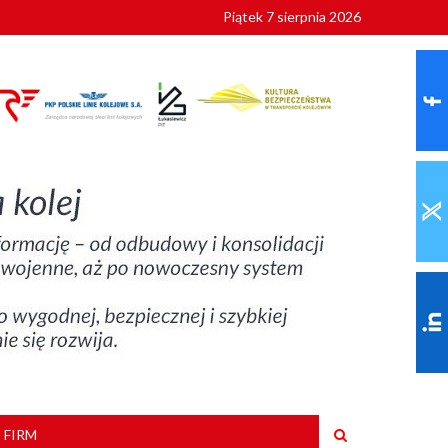
Piątek 7 sierpnia 2026
ionalnych
szkoły
 FIRM