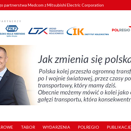
o partnerstwa Medcom z Mitsubishi Electric Corporation
tnerem „Lata na Dolnym Śląsku”. We Wrocławiu rusza weekend pełen reg
pomorskie znów szuka dostawcy nowych EZT
ach kolejowych w północnej Wielkopolsce. Łatwiejsze dojazdy do pracy i 
nuje nowe standardy kategoryzacji dworców
AROWE
TABOR
WYDARZENIA
POLREGIO
PUBLIKACJE