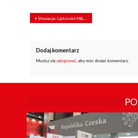
NAWIGACJA
Słowacja: Liptovský Mikuláš z nowym przebiegiem kluczowej magistrali
WPISU
Dodaj komentarz
Musisz się
zalogować
, aby móc dodać komentarz.
PO