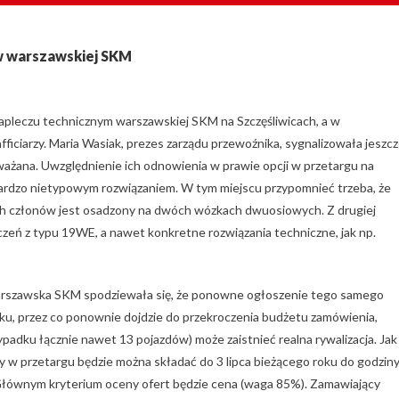
w warszawskiej SKM
zapleczu technicznym warszawskiej SKM na Szczęśliwicach, a w
fficiarzy. Maria Wasiak, prezes zarządu przewoźnika, sygnalizowała jeszc
ważana. Uwzględnienie ich odnowienia w prawie opcji w przetargu na
ardzo nietypowym rozwiązaniem. W tym miejscu przypomnieć trzeba, że
h członów jest osadzony na dwóch wózkach dwuosiowych. Z drugiej
zeń z typu 19WE, a nawet konkretne rozwiązania techniczne, jak np.
arszawska SKM spodziewała się, że ponowne ogłoszenie tego samego
ku, przez co ponownie dojdzie do przekroczenia budżetu zamówienia,
dku łącznie nawet 13 pojazdów) może zaistnieć realna rywalizacja. Jak
ty w przetargu będzie można składać do 3 lipca bieżącego roku do godzin
 Głównym kryterium oceny ofert będzie cena (waga 85%). Zamawiający