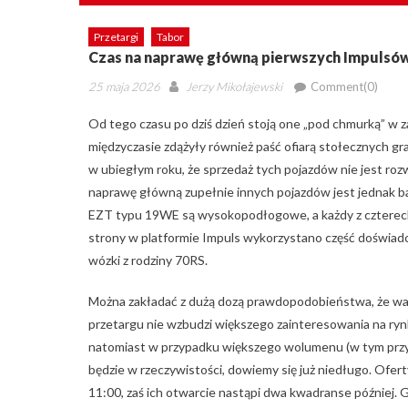
Przetargi
Tabor
Czas na naprawę główną pierwszych Impulsó
Posted
Author
25 maja 2026
Jerzy Mikołajewski
Comment(0)
on
Od tego czasu po dziś dzień stoją one „pod chmurką” w 
międzyczasie zdążyły również paść ofiarą stołecznych gra
w ubiegłym roku, że sprzedaż tych pojazdów nie jest roz
naprawę główną zupełnie innych pojazdów jest jednak b
EZT typu 19WE są wysokopodłogowe, a każdy z czterec
strony w platformie Impuls wykorzystano część doświadc
wózki z rodziny 70RS.
Można zakładać z dużą dozą prawdopodobieństwa, że w
przetargu nie wzbudzi większego zainteresowania na ryn
natomiast w przypadku większego wolumenu (w tym przypa
będzie w rzeczywistości, dowiemy się już niedługo. Ofer
11:00, zaś ich otwarcie nastąpi dwa kwadranse później.