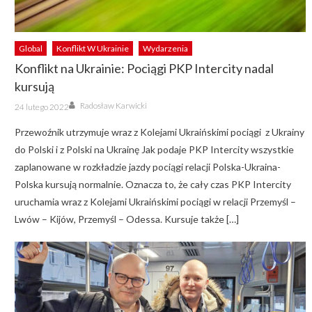
Global
Konflikt W Ukrainie
Wydarzenia
Konflikt na Ukrainie: Pociągi PKP Intercity nadal
kursują
Author
Posted
Radosław Karwicki
24 lutego 2022
on
Przewoźnik utrzymuje wraz z Kolejami Ukraińskimi pociągi z Ukrainy
do Polski i z Polski na Ukrainę Jak podaje PKP Intercity wszystkie
zaplanowane w rozkładzie jazdy pociągi relacji Polska-Ukraina-
Polska kursują normalnie. Oznacza to, że cały czas PKP Intercity
uruchamia wraz z Kolejami Ukraińskimi pociągi w relacji Przemyśl –
Lwów – Kijów, Przemyśl – Odessa. Kursuje także […]