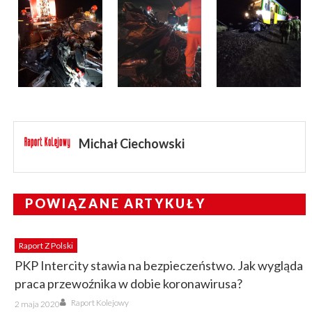
Michał Ciechowski
POWIĄZANE ARTYKUŁY
Raport Z Polski
PKP Intercity stawia na bezpieczeństwo. Jak wygląda
praca przewoźnika w dobie koronawirusa?
Author
Posted
Raport Kolejowy
2 maja 2020
on