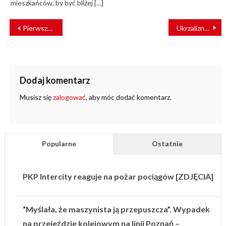
mieszkańców, by być bliżej […]
NAWIGACJA
Pierwszy w Europie hybrydowy zespół trakcyjny z zasobnikiem superkondensatorów od Medcom
Ukrzaliznytsia odbudowała i otworzyła “Linię 102”
WPISU
Dodaj komentarz
Musisz się
zalogować
, aby móc dodać komentarz.
Popularne
Ostatnie
PKP Intercity reaguje na pożar pociągów [ZDJĘCIA]
“Myślała, że maszynista ją przepuszcza”. Wypadek
na przejeździe kolejowym na linii Poznań –