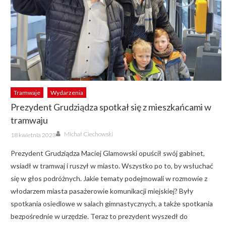
Tramwaje
Wydarzenia
Prezydent Grudziądza spotkał się z mieszkańcami w
tramwaju
Author
Posted
Michał Ciechowski
18 kwietnia 2023
on
Prezydent Grudziądza Maciej Glamowski opuścił swój gabinet,
wsiadł w tramwaj i ruszył w miasto. Wszystko po to, by wsłuchać
się w głos podróżnych. Jakie tematy podejmowali w rozmowie z
włodarzem miasta pasażerowie komunikacji miejskiej? Były
spotkania osiedlowe w salach gimnastycznych, a także spotkania
bezpośrednie w urzędzie. Teraz to prezydent wyszedł do