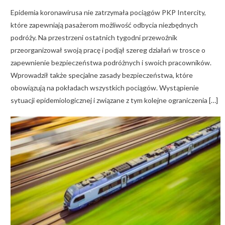
Epidemia koronawirusa nie zatrzymała pociągów PKP Intercity,
które zapewniają pasażerom możliwość odbycia niezbędnych
podróży. Na przestrzeni ostatnich tygodni przewoźnik
przeorganizował swoją pracę i podjął szereg działań w trosce o
zapewnienie bezpieczeństwa podróżnych i swoich pracowników.
Wprowadził także specjalne zasady bezpieczeństwa, które
obowiązują na pokładach wszystkich pociągów. Wystąpienie
sytuacji epidemiologicznej i związane z tym kolejne ograniczenia […]