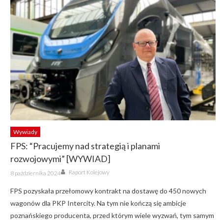
Wywiady
FPS: “Pracujemy nad strategią i planami
rozwojowymi” [WYWIAD]
Author
Posted
Raport Kolejowy
8 października 2024
on
FPS pozyskała przełomowy kontrakt na dostawę do 450 nowych
wagonów dla PKP Intercity. Na tym nie kończą się ambicje
poznańskiego producenta, przed którym wiele wyzwań, tym samym