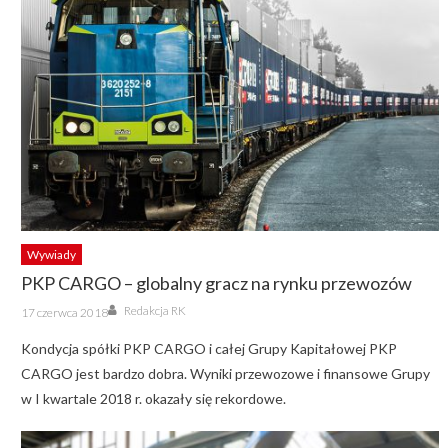
Wywiady
PKP CARGO – globalny gracz na rynku przewozów
Author
Posted
Redakcja RK
17 czerwca 2018
on
Kondycja spółki PKP CARGO i całej Grupy Kapitałowej PKP
CARGO jest bardzo dobra. Wyniki przewozowe i finansowe Grupy
w I kwartale 2018 r. okazały się rekordowe.