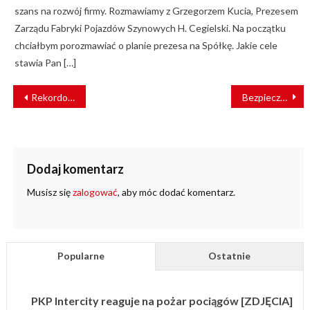
szans na rozwój firmy. Rozmawiamy z Grzegorzem Kucia, Prezesem
Zarządu Fabryki Pojazdów Szynowych H. Cegielski. Na początku
chciałbym porozmawiać o planie prezesa na Spółkę. Jakie cele
stawia Pan […]
NAWIGACJA
Rekordowy rok Kolei Wielkopolskich
Bezpieczny przejazd – kampania, która pobudza wyobraźnię
WPISU
Dodaj komentarz
Musisz się
zalogować
, aby móc dodać komentarz.
Popularne
Ostatnie
PKP Intercity reaguje na pożar pociągów [ZDJĘCIA]