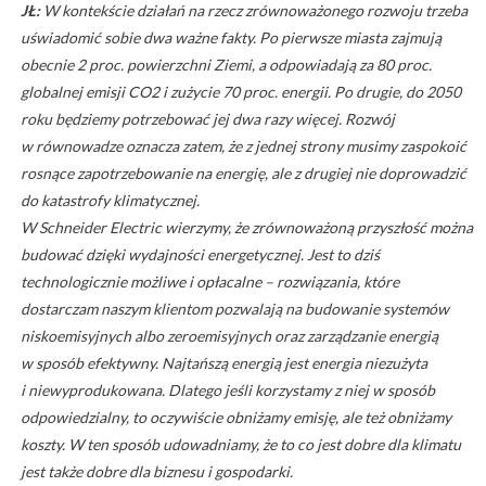
JŁ:
W kontekście działań na rzecz zrównoważonego rozwoju trzeba
uświadomić sobie dwa ważne fakty. Po pierwsze miasta zajmują
obecnie 2 proc. powierzchni Ziemi, a odpowiadają za 80 proc.
globalnej emisji CO2 i zużycie 70 proc. energii. Po drugie, do 2050
roku będziemy potrzebować jej dwa razy więcej. Rozwój
w równowadze oznacza zatem, że z jednej strony musimy zaspokoić
rosnące zapotrzebowanie na energię, ale z drugiej nie doprowadzić
do katastrofy klimatycznej.
W Schneider Electric wierzymy, że zrównoważoną przyszłość można
budować dzięki wydajności energetycznej. Jest to dziś
technologicznie możliwe i opłacalne – rozwiązania, które
dostarczam naszym klientom pozwalają na budowanie systemów
niskoemisyjnych albo zeroemisyjnych oraz zarządzanie energią
w sposób efektywny. Najtańszą energią jest energia niezużyta
i niewyprodukowana. Dlatego jeśli korzystamy z niej w sposób
odpowiedzialny, to oczywiście obniżamy emisję, ale też obniżamy
koszty. W ten sposób udowadniamy, że to co jest dobre dla klimatu
jest także dobre dla biznesu i gospodarki.