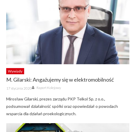
Wywiady
M. Gilarski: Angażujemy się w elektromobilność
Author
Posted
Raport Kolejowy
17 stycznia 2020
on
Mirosław Gilarski, prezes zarządu PKP Telkol Sp. z o.o.,
podsumował działalność spółki oraz opowiedział o powodach
wsparcia dla działań proekologicznych.