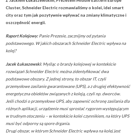
Z Jackiem Łukaszewskim, Prezesem Middle Eastern Europe
Cluster, Schneider Electric rozmawialiśmy o kolei, idei smart
city oraz tym jak pozytywnie wpływać na zmiany klimatyczne i
oszczędność energii.
Raport Kolejowy:
Panie Prezesie, zacznijmy od pytania
podstawowego. W jakich obszarach Schneider Electric wpływa na
kolej?
Jacek Łukaszewski:
Myśląc o branży kolejowej w kontekście
rozwiązań Schneider Electric można zidentyfikować dwa
podstawowe obszary. Z jednej strony, to obszar IT, czyli
przemysłowe zasilanie gwarantowane (UPS), a z drugiej efektywność
energetyczna obiektów związanych z koleją, czyli np. dworców.
Jeśli chodzi o przemysłowe UPS, aby zapewnić ochronę zasilania dla
różnych aplikacji, urządzenie musi sprostać rygorom występującym
w trudnym otoczeniu – w kontekście kolei czynnikiem, na który UPS
musi być odporny są spore drgania.
Drugi obszar, w którym Schneider Electric wpływa na kolej jest