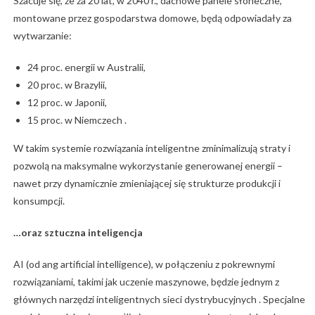
Szacuje się, że za 20 lat, w 2040 r., dachowe panele słoneczne,
montowane przez gospodarstwa domowe, będą odpowiadały za
wytwarzanie:
24 proc. energii w Australii,
20 proc. w Brazylii,
12 proc. w Japonii,
15 proc. w Niemczech .
W takim systemie rozwiązania inteligentne zminimalizują straty i
pozwolą na maksymalne wykorzystanie generowanej energii –
nawet przy dynamicznie zmieniającej się strukturze produkcji i
konsumpcji.
…oraz sztuczna inteligencja
AI (od ang artificial intelligence), w połączeniu z pokrewnymi
rozwiązaniami, takimi jak uczenie maszynowe, będzie jednym z
głównych narzędzi inteligentnych sieci dystrybucyjnych . Specjalne