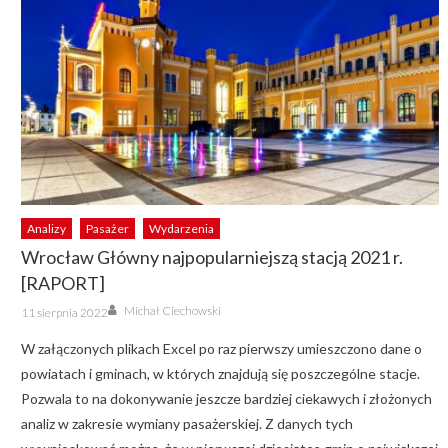
Analizy
Pasażer
Wydarzenia
Wrocław Główny najpopularniejszą stacją 2021 r.
[RAPORT]
Author
Posted
Michał Ciechowski
11 sierpnia 2022
on
W załączonych plikach Excel po raz pierwszy umieszczono dane o
powiatach i gminach, w których znajdują się poszczególne stacje.
Pozwala to na dokonywanie jeszcze bardziej ciekawych i złożonych
analiz w zakresie wymiany pasażerskiej. Z danych tych