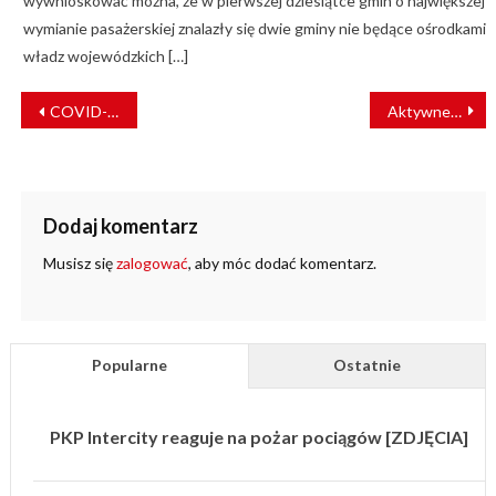
wywnioskować można, że w pierwszej dziesiątce gmin o największej
wymianie pasażerskiej znalazły się dwie gminy nie będące ośrodkami
władz wojewódzkich […]
NAWIGACJA
COVID-19: Ministrowie transportu UE rozmawiali o wsparciu dla transportu
Aktywne 12 miesięcy. UTK podsumował miniony rok
WPISU
Dodaj komentarz
Musisz się
zalogować
, aby móc dodać komentarz.
Popularne
Ostatnie
PKP Intercity reaguje na pożar pociągów [ZDJĘCIA]