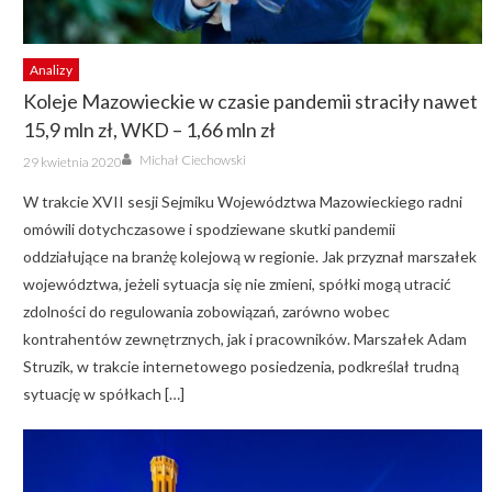
Analizy
Koleje Mazowieckie w czasie pandemii straciły nawet
15,9 mln zł, WKD – 1,66 mln zł
Author
Posted
Michał Ciechowski
29 kwietnia 2020
on
W trakcie XVII sesji Sejmiku Województwa Mazowieckiego radni
omówili dotychczasowe i spodziewane skutki pandemii
oddziałujące na branżę kolejową w regionie. Jak przyznał marszałek
województwa, jeżeli sytuacja się nie zmieni, spółki mogą utracić
zdolności do regulowania zobowiązań, zarówno wobec
kontrahentów zewnętrznych, jak i pracowników. Marszałek Adam
Struzik, w trakcie internetowego posiedzenia, podkreślał trudną
sytuację w spółkach […]