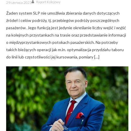
Author
Posted
Raport Kolejowy
29 czerwca 2023
on
Żaden system SLP nie umożliwia zbierania danych dotyczących
źródeł i celów podróży, tj. przebiegów podróży poszczególnych
pasażerów. Jego funkcją jest jedynie określanie liczby wejść i wyjść
na kolejnych przystankach na trasie oraz przedstawianie informacji
o międzyprzystankowych potokach pasażerskich. Na potrzeby
takich bieżących operacji jak m.in. optymalizacja przydziału taboru
do linii lub częstotliwości jej kursowania, pomiary […]