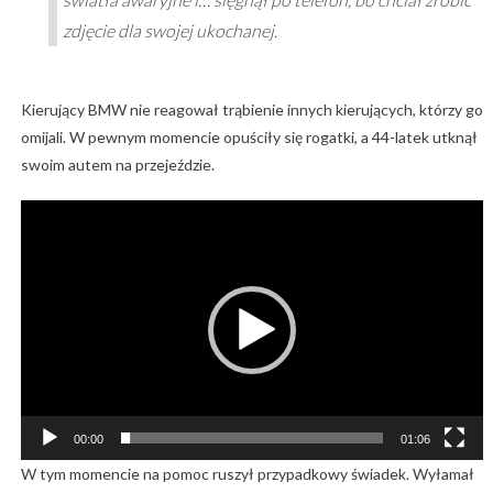
zdjęcie dla swojej ukochanej.
Kierujący BMW nie reagował trąbienie innych kierujących, którzy go
omijali. W pewnym momencie opuściły się rogatki, a 44-latek utknął
swoim autem na przejeździe.
Odtwarzacz
video
00:00
01:06
W tym momencie na pomoc ruszył przypadkowy świadek. Wyłamał