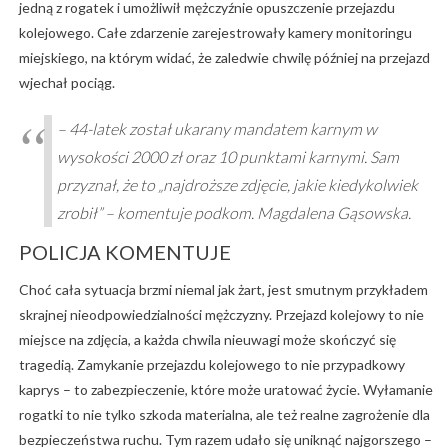
jedną z rogatek i umożliwił mężczyźnie opuszczenie przejazdu
kolejowego. Całe zdarzenie zarejestrowały kamery monitoringu
miejskiego, na którym widać, że zaledwie chwilę później na przejazd
wjechał pociąg.
– 44-latek został ukarany mandatem karnym w
wysokości 2000 zł oraz 10 punktami karnymi. Sam
przyznał, że to „najdroższe zdjęcie, jakie kiedykolwiek
zrobił” – komentuje podkom. Magdalena Gąsowska.
POLICJA KOMENTUJE
Choć cała sytuacja brzmi niemal jak żart, jest smutnym przykładem
skrajnej nieodpowiedzialności mężczyzny. Przejazd kolejowy to nie
miejsce na zdjęcia, a każda chwila nieuwagi może skończyć się
tragedią. Zamykanie przejazdu kolejowego to nie przypadkowy
kaprys – to zabezpieczenie, które może uratować życie. Wyłamanie
rogatki to nie tylko szkoda materialna, ale też realne zagrożenie dla
bezpieczeństwa ruchu. Tym razem udało się uniknąć najgorszego –