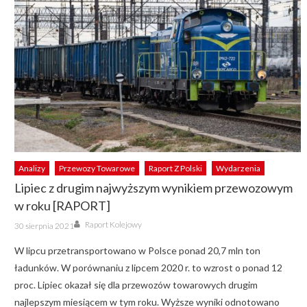
Analizy
Przewozy Towarowe
Raport Z Polski
Wydarzenia
Lipiec z drugim najwyższym wynikiem przewozowym
w roku [RAPORT]
Author
Posted
Raport Kolejowy
30 sierpnia 2021
on
W lipcu przetransportowano w Polsce ponad 20,7 mln ton
ładunków. W porównaniu z lipcem 2020 r. to wzrost o ponad 12
proc. Lipiec okazał się dla przewozów towarowych drugim
najlepszym miesiącem w tym roku. Wyższe wyniki odnotowano