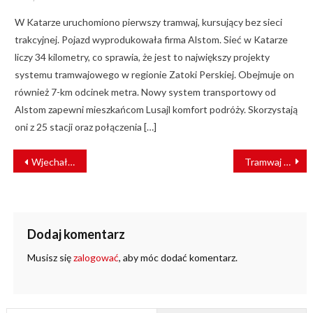
on
W Katarze uruchomiono pierwszy tramwaj, kursujący bez sieci
trakcyjnej. Pojazd wyprodukowała firma Alstom. Sieć w Katarze
liczy 34 kilometry, co sprawia, że jest to największy projekty
systemu tramwajowego w regionie Zatoki Perskiej. Obejmuje on
również 7-km odcinek metra. Nowy system transportowy od
Alstom zapewni mieszkańcom Lusajl komfort podróży. Skorzystają
oni z 25 stacji oraz połączenia […]
NAWIGACJA
Wjechał pod pociąg. Na “STOP” nie zwrócił nawet uwagi
Tramwaj na Gocław coraz bliżej. Radni zwiększyli finansowanie
WPISU
Dodaj komentarz
Musisz się
zalogować
, aby móc dodać komentarz.