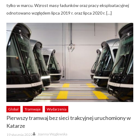
tylko w marcu. Wzrost masy ładunków oraz pracy eksploatacyjnej
odnotowano względem lipca 2019 r. oraz lipca 2020 r. […]
Global
Tramwaje
Wydarzenia
Pierwszy tramwaj bez sieci trakcyjnej uruchomiony w
Katarze
Author
Posted
Joanna Węglewska
19 stycznia 2022