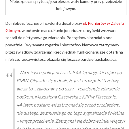
Niebezpieczną sytuację zarejestrowały kamery przy przejeździe
kolejowym.
Do niebezpiecznego incydentu doszło przy
ul. Pionierów w Zalesiu
Górnym
, w połowie marca. Funkcjonariusze drogówki wezwani
zostali do nietypowego zdarzenia. Początkowo brzmiało ono
poważnie: “wyłamana rogatka i nietrzeźwy kierowca zatrzymany
przez świadków zdarzenia”. Kiedy jednak funkcjonariusze dotarli na
miejsce, rzeczywistość okazała się jeszcze bardziej zaskakująca.
– Na miejscu policjanci zastali 44-letniego kierującego
BMW. Okazało się jednak, że jest on w pełni trzeźwy,
ale za to… zakochany po uszy – relacjonuje zdarzenie
podkom. Magdalena Gąsowska z KPP w Piasecznie. –
44-latek postanowił zatrzymać się przed przejazdem,
nie dlatego, że zmusiła go do tego sygnalizacja świetlna
– wręcz przeciwnie. Zatrzymał się dobrowolnie, włączył
światła awaryjne i… sięgnął po telefon, bo chciał zrobić