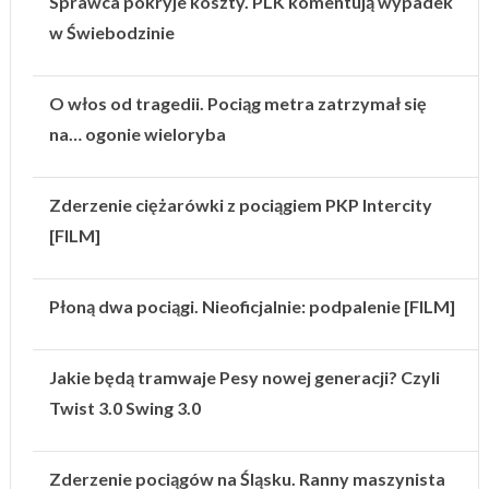
Sprawca pokryje koszty. PLK komentują wypadek
w Świebodzinie
O włos od tragedii. Pociąg metra zatrzymał się
na… ogonie wieloryba
Zderzenie ciężarówki z pociągiem PKP Intercity
[FILM]
Płoną dwa pociągi. Nieoficjalnie: podpalenie [FILM]
Jakie będą tramwaje Pesy nowej generacji? Czyli
Twist 3.0 Swing 3.0
Zderzenie pociągów na Śląsku. Ranny maszynista