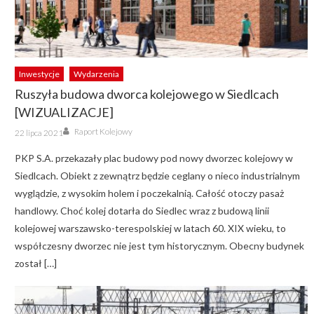
Inwestycje
Wydarzenia
Ruszyła budowa dworca kolejowego w Siedlcach
[WIZUALIZACJE]
Author
Posted
Raport Kolejowy
22 lipca 2021
on
PKP S.A. przekazały plac budowy pod nowy dworzec kolejowy w
Siedlcach. Obiekt z zewnątrz będzie ceglany o nieco industrialnym
wyglądzie, z wysokim holem i poczekalnią. Całość otoczy pasaż
handlowy. Choć kolej dotarła do Siedlec wraz z budową linii
kolejowej warszawsko-terespolskiej w latach 60. XIX wieku, to
współczesny dworzec nie jest tym historycznym. Obecny budynek
został […]