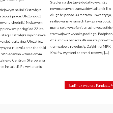
Paweł Kupsik
022
Stadler na dostawę dodatkowych 25
nowoczesnych tramwajów Lajkonik II o
lejowym na linii Ostrołęka-
długości ponad 33 metrów. Inwestycja,
stępują prace. Ułożono już
realizowana w ramach tzw. prawa opcji,
otowano chodniki. Niebawem
ma na celu wycofanie z ruchu wszystkic
y pierwsze pociągi od 22 lat.
tramwajów z wysoką podłogą. Podpisan
a stacji Ostrołęka wykonawca
dziś umowa oznacza dla miasta prawdzi
wą sieć trakcyjną. Ułożył już
tramwajową rewolucję. Dzięki niej MPK
zyny na tłuczniu oraz chodniki
Kraków wymieni co trzeci tramwaj […]
h. W niedawno wzniesionym
kalnego Centrum Sterowania
ie instalacji. Po wykonaniu
Budimex wspiera Fundację Grupy PKP w walce z koronawirusem