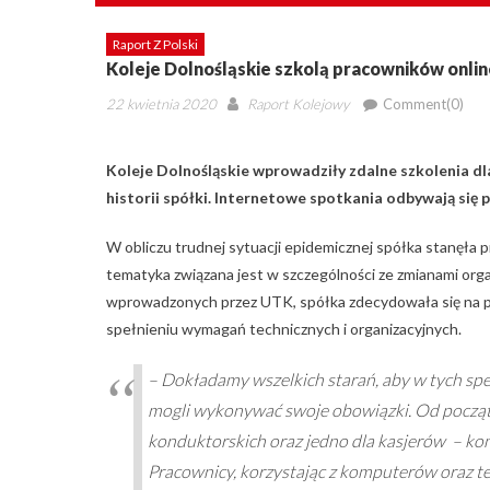
Raport Z Polski
Koleje Dolnośląskie szkolą pracowników onli
Posted
Author
22 kwietnia 2020
Raport Kolejowy
Comment(0)
on
Koleje Dolnośląskie wprowadziły zdalne szkolenia d
historii spółki. Internetowe spotkania odbywają się 
W obliczu trudnej sytuacji epidemicznej spółka stanęła
tematyka związana jest w szczególności ze zmianami org
wprowadzonych przez UTK, spółka zdecydowała się na p
spełnieniu wymagań technicznych i organizacyjnych.
– Dokładamy wszelkich starań, aby w tych sp
mogli wykonywać swoje obowiązki. Od począt
konduktorskich oraz jedno dla kasjerów – ko
Pracownicy, korzystając z komputerów oraz te