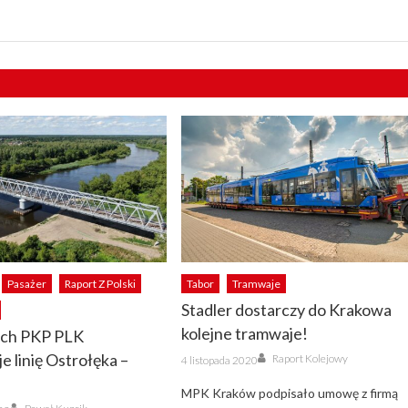
Pasażer
Raport Z Polski
Tabor
Tramwaje
Stadler dostarczy do Krakowa
kolejne tramwaje!
ach PKP PLK
Author
Posted
e linię Ostrołęka –
Raport Kolejowy
4 listopada 2020
on
MPK Kraków podpisało umowę z firmą
Author