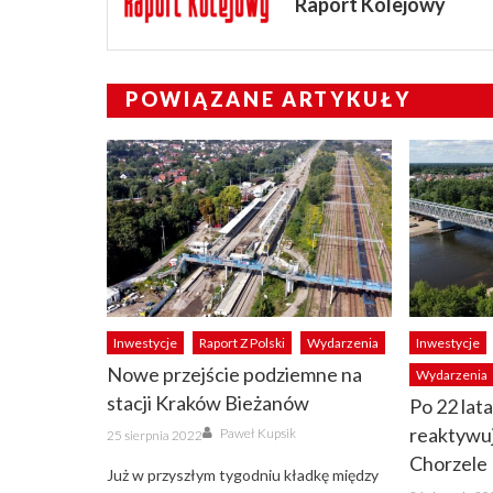
Raport Kolejowy
POWIĄZANE ARTYKUŁY
Inwestycje
Raport Z Polski
Wydarzenia
Inwestycje
Nowe przejście podziemne na
Wydarzenia
stacji Kraków Bieżanów
Po 22 lat
Author
Posted
reaktywuj
Paweł Kupsik
25 sierpnia 2022
on
Chorzele
Już w przyszłym tygodniu kładkę między
Posted