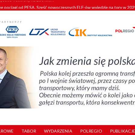
pociągi od PESA. Sześć nowoczesnych ELF-ów wyjedzie na tory w 202
c dla GySEV gotowe
 alkoholu i wjeżdżają na tory
 Przemyśla
zystkie Vectrony na 230 km/h
AROWE
TABOR
WYDARZENIA
POLREGIO
PUBLIKACJE