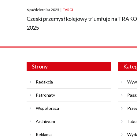
Posted
6 października 2025
|
TARGI
on
Czeski przemysł kolejowy triumfuje na TRAK
2025
Strony
Kateg
Redakcja
Wyw
Patronaty
Pasa
Współpraca
Prze
Archiwum
Tabo
Reklama
Wyda