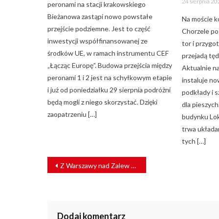
24 sierpnia 2
peronami na stacji krakowskiego
on
Bieżanowa zastąpi nowo powstałe
Na moście ko
przejście podziemne. Jest to część
Chorzele po
inwestycji współfinansowanej ze
tor i przyg
środków UE, w ramach instrumentu CEF
przejadą tęd
„Łącząc Europę”. Budowa przejścia między
Aktualnie n
peronami 1 i 2 jest na schyłkowym etapie
instaluje no
i już od poniedziałku 29 sierpnia podróżni
podkłady i s
będą mogli z niego skorzystać. Dzięki
dla pieszyc
zaopatrzeniu […]
budynku Lo
trwa układan
tych […]
NAWIGACJA
Z Warszawy nad Zalew Zegrzyński. Po 25 latach rusza modernizacja linii kolejowej do Zegrza
WPISU
Dodaj komentarz