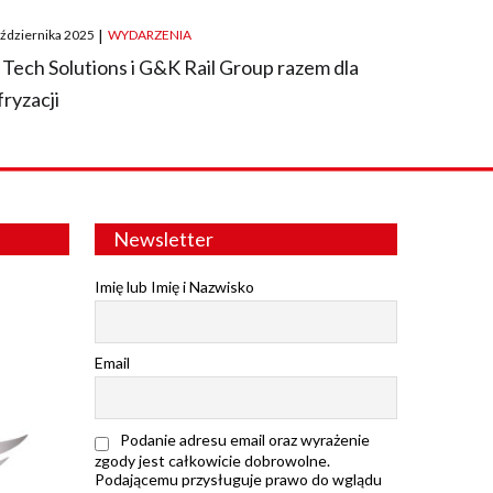
ted
aździernika 2025
|
WYDARZENIA
 Tech Solutions i G&K Rail Group razem dla
fryzacji
Newsletter
Imię lub Imię i Nazwisko
Email
Podanie adresu email oraz wyrażenie
zgody jest całkowicie dobrowolne.
Podającemu przysługuje prawo do wglądu