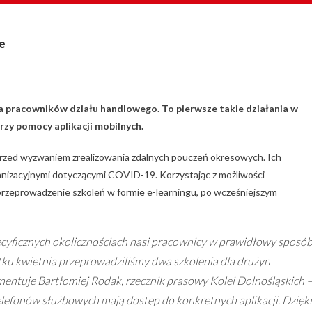
ne
la pracowników działu handlowego. To pierwsze takie działania w
przy pomocy aplikacji mobilnych.
 przed wyzwaniem zrealizowania zdalnych pouczeń okresowych. Ich
anizacyjnymi dotyczącymi COVID-19. Korzystając z możliwości
rzeprowadzenie szkoleń w formie e-learningu, po wcześniejszym
ecyficznych okolicznościach nasi pracownicy w prawidłowy sposó
ku kwietnia przeprowadziliśmy dwa szkolenia dla drużyn
mentuje Bartłomiej Rodak, rzecznik prasowy Kolei Dolnośląskich 
lefonów służbowych mają dostęp do konkretnych aplikacji. Dzięki