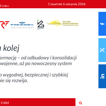
Czwartek 6 sierpnia 2026
9 roku
 FIRM