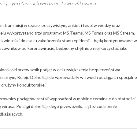
niejszym etapie ich wiedza jest zweryfikowana.
 transmisji w czasie rzeczywistym, ankiet i testów wiedzy oraz
celu wykorzystano trzy programy: MS Teams, MS Forms oraz MS Stream.
u kwietnia i do czasu zakończenia stanu epidemii – będą kontynuowane w
racowników po koronawirusie, będziemy chętnie z niej korzystać jako
 dolnośląski przewoźnik podjął w celu zwiększenia bezpieczeństwa
micznym, Koleje Dolnośląskie wprowadziły w swoich pociągach specjalne
 drużyny konduktorskiej.
erownicy pociągów zostali wyposażeni w mobilne terminale do płatności
ę wirusa. Pociągi dolnośląskiego przewoźnika są też codziennie
dkażających.