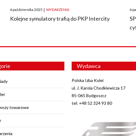
Posted
Pos
6 października 2025
|
WYDARZENIA
6 p
on
on
O
Kolejne symulatory trafią do PKP Intercity
SP
cy
orie
Wydawca
Polska Izba Kolei
iady
ul. J. Karola Chodkiewicza 17
żer
85-065 Bydgoszcz
tel: +48 52 324 93 80
wozy towarowe
r
rzenia