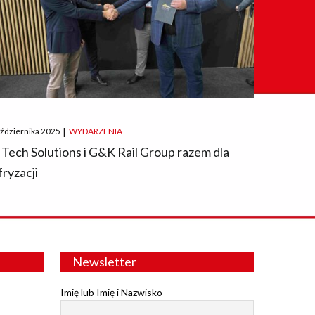
ted
aździernika 2025
|
WYDARZENIA
 Tech Solutions i G&K Rail Group razem dla
fryzacji
Newsletter
Imię lub Imię i Nazwisko