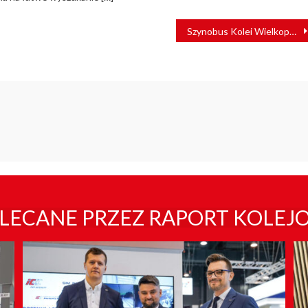
Szynobus Kolei Wielkopolskich zderzył się z samochodem osobowym [AKTUALIZACJA]
LECANE PRZEZ RAPORT KOLEJ