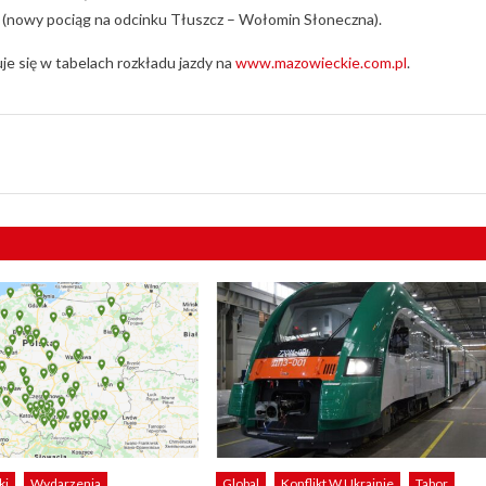
5 (nowy pociąg na odcinku Tłuszcz – Wołomin Słoneczna).
uje się w tabelach rozkładu jazdy na
www.mazowieckie.com.pl
.
ki
Wydarzenia
Global
Konflikt W Ukrainie
Tabor