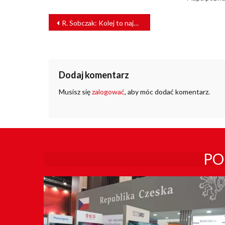
NAWIGACJA
R. Sobczak: Kolej to najbardziej ekologiczny środek transportu
WPISU
Dodaj komentarz
Musisz się
zalogować
, aby móc dodać komentarz.
PO