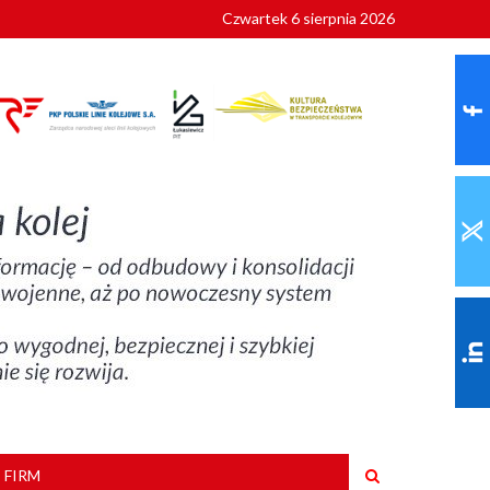
Czwartek 6 sierpnia 2026
9 roku
 FIRM