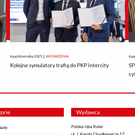
Posted
Pos
6 października 2025
|
WYDARZENIA
6 p
on
on
O
Kolejne symulatory trafią do PKP Intercity
SP
cy
orie
Wydawca
Polska Izba Kolei
iady
ul. J. Karola Chodkiewicza 17