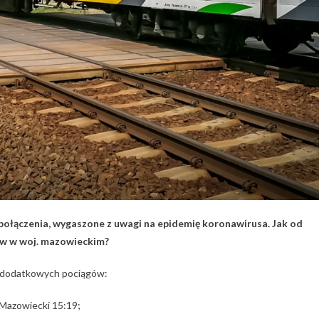
połączenia, wygaszone z uwagi na epidemię koronawirusa. Jak od
gów w woj. mazowieckim?
z dodatkowych pociągów:
 Mazowiecki 15:19;