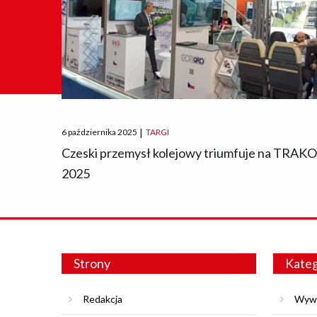
Posted
6 października 2025
|
TARGI
on
Czeski przemysł kolejowy triumfuje na TRAK
2025
Strony
Kateg
Redakcja
Wyw