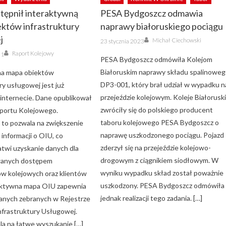
tępnił interaktywną
PESA Bydgoszcz odmawia
któw infrastruktury
naprawy białoruskiego pociągu
j
Author
Posted
Michał Ciechowski
23 stycznia 2023
on
Author
Raport Kolejowy
21
PESA Bydgoszcz odmówiła Kolejom
Białoruskim naprawy składu spalinowe
na mapa obiektów
DP3-001, który brał udział w wypadku n
ry usługowej jest już
przejeździe kolejowym. Koleje Białorusk
internecie. Dane opublikował
zwróciły się do polskiego producent
portu Kolejowego.
taboru kolejowego PESA Bydgoszcz o
 to pozwala na zwiększenie
naprawę uszkodzonego pociągu. Pojazd
informacji o OIU, co
zderzył się na przejeździe kolejowo-
atwi uzyskanie danych dla
drogowym z ciągnikiem siodłowym. W
wanych dostępem
wyniku wypadku skład został poważnie
w kolejowych oraz klientów
uszkodzony. PESA Bydgoszcz odmówiła
raktywna mapa OIU zapewnia
jednak realizacji tego zadania. […]
anych zebranych w Rejestrze
frastruktury Usługowej.
a na łatwe wyszukanie […]