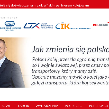
zielą się doświadczeniami z ukraińskim partnerem kolejowym
wej Bydgoszcz Fordon zakończona
zystkie Vectrony na 230 km/h
pociągi od PESA. Sześć nowoczesnych ELF-ów wyjedzie na tory w 202
y. 180 nowych pracowników drużyn pociągowych od początku roku
AROWE
TABOR
WYDARZENIA
POLREGIO
PUBLIKACJE