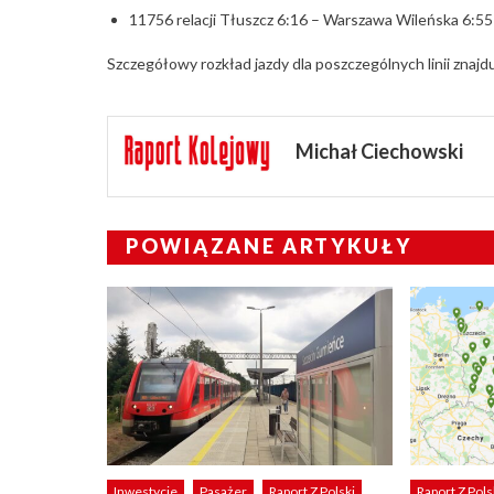
11756 relacji Tłuszcz 6:16 – Warszawa Wileńska 6:5
Szczegółowy rozkład jazdy dla poszczególnych linii znajd
Michał Ciechowski
POWIĄZANE ARTYKUŁY
Inwestycje
Pasażer
Raport Z Polski
Raport Z Pols