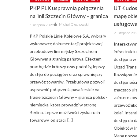
PKP PLK usprawnią połączenia
UTK udos
na linii Szczecin Główny – granica
mapę obie
Author
usługowe
Posted
Michał Ciechowski
1 sierpnia 2022
on
Posted
2 listopada 20
on
PKP Polskie Linie Kolejowe S.A. wybrały
wykonawcę dokumentacji projektowej
Interaktyw
przebudowy linii między Szczecinem
infrastruktu
Głównym a granicą państwa. Efektem
dostępna w 
prac będzie krótszy czas podróży, lepszy
Urząd Trans
dostęp do pociągów oraz sprawniejszy
Rozwiązanie
przewóz towarów. Przebudowa pozwoli
dostępności 
usprawnić połączenia pasażerskie na
znacząco uł
trasie Szczecin Główny – granica polsko-
zaintereso
niemiecka, która prowadzi w stronę
przewoźnikó
Berlina. Lepsze możliwości zyska ruch
kolei. Inte
towarowy, od stacji […]
dostęp do d
Obiektów In
Mapa pozwal