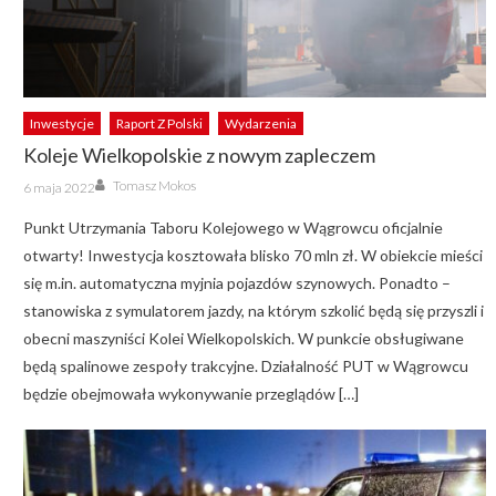
Inwestycje
Raport Z Polski
Wydarzenia
Koleje Wielkopolskie z nowym zapleczem
Author
Posted
Tomasz Mokos
6 maja 2022
on
Punkt Utrzymania Taboru Kolejowego w Wągrowcu oficjalnie
otwarty! Inwestycja kosztowała blisko 70 mln zł. W obiekcie mieści
się m.in. automatyczna myjnia pojazdów szynowych. Ponadto –
stanowiska z symulatorem jazdy, na którym szkolić będą się przyszli i
obecni maszyniści Kolei Wielkopolskich. W punkcie obsługiwane
będą spalinowe zespoły trakcyjne. Działalność PUT w Wągrowcu
będzie obejmowała wykonywanie przeglądów […]