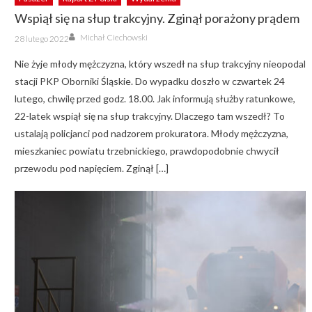
Wspiął się na słup trakcyjny. Zginął porażony prądem
Author
Posted
Michał Ciechowski
28 lutego 2022
on
Nie żyje młody mężczyzna, który wszedł na słup trakcyjny nieopodal
stacji PKP Oborniki Śląskie. Do wypadku doszło w czwartek 24
lutego, chwilę przed godz. 18.00. Jak informują służby ratunkowe,
22-latek wspiął się na słup trakcyjny. Dlaczego tam wszedł? To
ustalają policjanci pod nadzorem prokuratora. Młody mężczyzna,
mieszkaniec powiatu trzebnickiego, prawdopodobnie chwycił
przewodu pod napięciem. Zginął […]