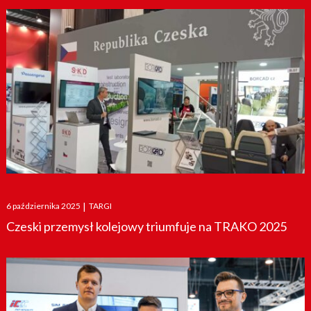
Posted
6 października 2025
|
TARGI
on
Czeski przemysł kolejowy triumfuje na TRAKO 2025