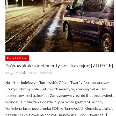
Raport Z Polski
Próbowali ukraść elementy sieci trakcyjnej [ZDJĘCIE]
Author
Posted
Michał Ciechowski
12 lipca 2020
on
Na szlaku kolejowym Tarnowskie Góry – Twaróg funkcjonariusze
Straży Ochrony Kolei ujęli dwóch mężczyzn, który wycięli 450 m
elementów sieci trakcyjnej. Zatrzymanym grozi do 8 lat pozbawienia
wolności. Do zdarzenia doszło 7 lipca około godz. 1.50 w nocy.
Funkcjonariusze posterunku SOK w Tarnowskich Górach, w trakcie
patrolu linii kolejowej na odcinku Tarnowskie Góry – Twaróg […]