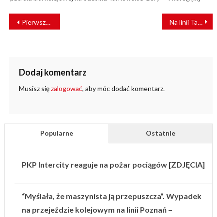
NAWIGACJA
Pierwszy tramwaj przejedzie po al. Pawła Adamowicza jeszcze w tym miesiącu
Na linii Tarnów – Nowy Sącz – Krynica Zdrów PKP PLK wprowadza komunikację zastępczą
WPISU
Dodaj komentarz
Musisz się
zalogować
, aby móc dodać komentarz.
Popularne
Ostatnie
PKP Intercity reaguje na pożar pociągów [ZDJĘCIA]
“Myślała, że maszynista ją przepuszcza”. Wypadek
na przejeździe kolejowym na linii Poznań –