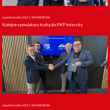
Posted
6 października 2025
|
WYDARZENIA
on
Kolejne symulatory trafią do PKP Intercity
Posted
6 października 2025
|
WYDARZENIA
on