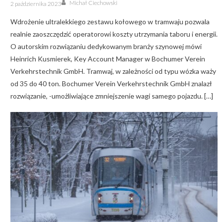
Author
Posted
Michał Ciechowski
2 października 2023
on
Wdrożenie ultralekkiego zestawu kołowego w tramwaju pozwala
realnie zaoszczędzić operatorowi koszty utrzymania taboru i energii.
O autorskim rozwiązaniu dedykowanym branży szynowej mówi
Heinrich Kusmierek, Key Account Manager w Bochumer Verein
Verkehrstechnik GmbH. Tramwaj, w zależności od typu wózka waży
od 35 do 40 ton. Bochumer Verein Verkehrstechnik GmbH znalazł
rozwiązanie, -umożliwiające zmniejszenie wagi samego pojazdu. […]