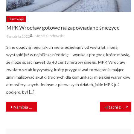
Tramwaje
MPK Wrocław gotowe na zapowiadane śnieżyce
Author
Posted
Michał Ciechowski
9 grudnia 2022
on
Silne opady śniegu, jakich nie wiedzieliśmy od wielu lat, mogą
wystąpić już w najbliższą niedzielę – wynika z prognoz, które mówią,
że może spaść nawet do 40 centymetrów śniegu. MPK Wrocław
zwołało sztab kryzysowy, który przygotował rozwiązania mające
zminimalizować skutki trudnych dla komunikacji miejskiej warunków
atmosferycznych. Jednym z pierwszych działań, jakie MPK już
podjęło, był […]
NAWIGACJA
Namibia szykuje się do stworzenia linii szybkiej kolei południowoafrykańskiej Wspólnoty Rozwoju
Hitachi zaprezentował nową wersję pociągu testowego JR Central
WPISU