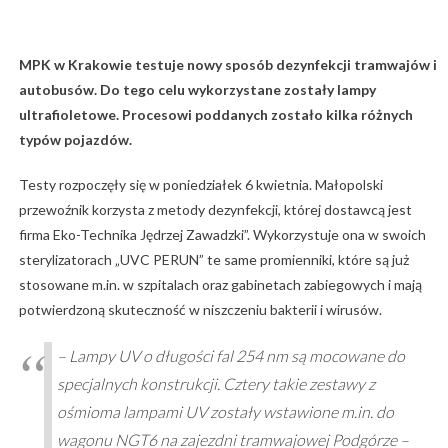
MPK w Krakowie testuje nowy sposób dezynfekcji tramwajów i
autobusów. Do tego celu wykorzystane zostały lampy
ultrafioletowe. Procesowi poddanych zostało kilka różnych
typów pojazdów.
Testy rozpoczęły się w poniedziałek 6 kwietnia. Małopolski
przewoźnik korzysta z metody dezynfekcji, której dostawcą jest
firma Eko-Technika Jędrzej Zawadzki”. Wykorzystuje ona w swoich
sterylizatorach „UVC PERUN” te same promienniki, które są już
stosowane m.in. w szpitalach oraz gabinetach zabiegowych i mają
potwierdzoną skuteczność w niszczeniu bakterii i wirusów.
– Lampy UV o długości fal 254 nm są mocowane do
specjalnych konstrukcji. Cztery takie zestawy z
ośmioma lampami UV zostały wstawione m.in. do
wagonu NGT6 na zajezdni tramwajowej Podgórze –