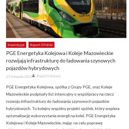
Inwestycje
Raport Z Polski
PGE Energetyka Kolejowa i Koleje Mazowieckie
rozwijają infrastrukturę do ładowania szynowych
pojazdów hybrydowych
Author
Posted
Raport Kolejowy
23 listopada 2023
on
PGE Energetyka Kolejowa, spółka z Grupy PGE, oraz Koleje
Mazowieckie podpisały list intencyjny o współpracy na rzecz
rozwoju infrastruktury do ładowania szynowych pojazdów
hybrydowych. To kolejny wspólny projekt spółek, który wspiera
optymalizację wykorzystania energii na kolei. PGE Energetyka
Kolejowa i Koleje Mazowieckie, mając na celu poprawę