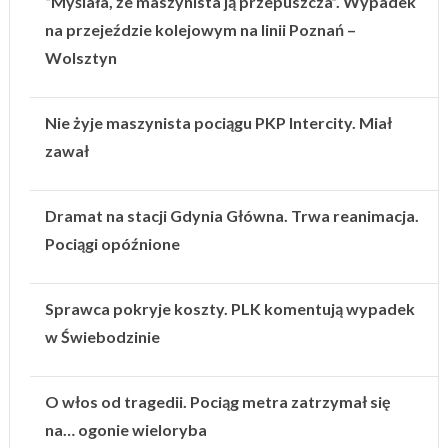
“Myślała, że maszynista ją przepuszcza”. Wypadek
na przejeździe kolejowym na linii Poznań –
Wolsztyn
Nie żyje maszynista pociągu PKP Intercity. Miał
zawał
Dramat na stacji Gdynia Główna. Trwa reanimacja.
Pociągi opóźnione
Sprawca pokryje koszty. PLK komentują wypadek
w Świebodzinie
O włos od tragedii. Pociąg metra zatrzymał się
na… ogonie wieloryba