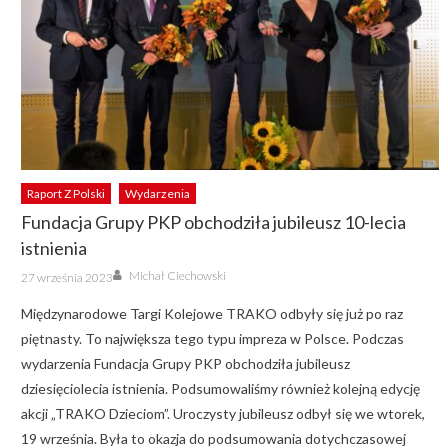
Raport Z Polski
Wydarzenia
Fundacja Grupy PKP obchodziła jubileusz 10-lecia
istnienia
Author
Posted
Michał Ciechowski
27 września 2023
on
Międzynarodowe Targi Kolejowe TRAKO odbyły się już po raz
piętnasty. To największa tego typu impreza w Polsce. Podczas
wydarzenia Fundacja Grupy PKP obchodziła jubileusz
dziesięciolecia istnienia. Podsumowaliśmy również kolejną edycję
akcji „TRAKO Dzieciom”. Uroczysty jubileusz odbył się we wtorek,
19 września. Była to okazja do podsumowania dotychczasowej