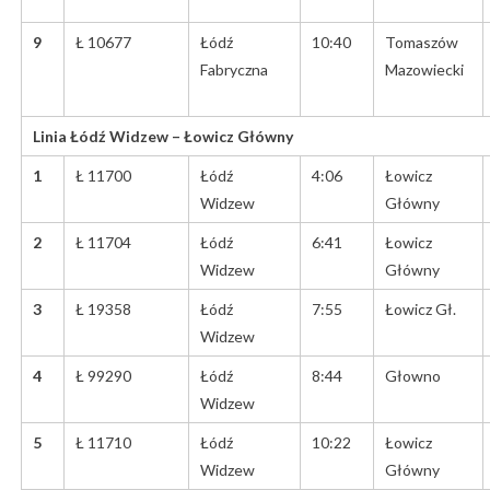
9
Ł 10677
Łódź
10:40
Tomaszów
Fabryczna
Mazowiecki
Linia Łódź Widzew – Łowicz Główny
1
Ł 11700
Łódź
4:06
Łowicz
Widzew
Główny
2
Ł 11704
Łódź
6:41
Łowicz
Widzew
Główny
3
Ł 19358
Łódź
7:55
Łowicz Gł.
Widzew
4
Ł 99290
Łódź
8:44
Głowno
Widzew
5
Ł 11710
Łódź
10:22
Łowicz
Widzew
Główny