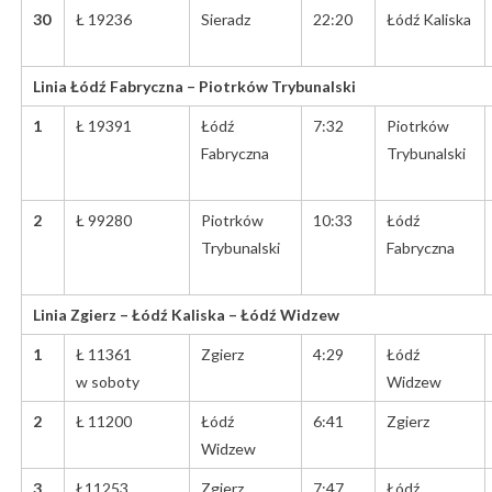
30
Ł 19236
Sieradz
22:20
Łódź Kaliska
Linia Łódź Fabryczna – Piotrków Trybunalski
1
Ł 19391
Łódź
7:32
Piotrków
Fabryczna
Trybunalski
2
Ł 99280
Piotrków
10:33
Łódź
Trybunalski
Fabryczna
Linia Zgierz – Łódź Kaliska – Łódź Widzew
1
Ł 11361
Zgierz
4:29
Łódź
w soboty
Widzew
2
Ł 11200
Łódź
6:41
Zgierz
Widzew
3
Ł11253
Zgierz
7:47
Łódź