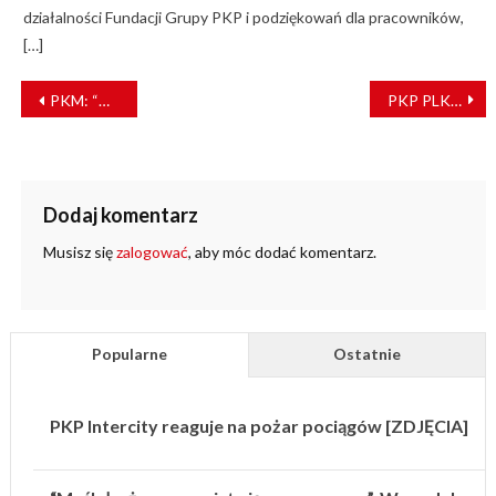
działalności Fundacji Grupy PKP i podziękowań dla pracowników,
[…]
NAWIGACJA
PKM: “Niewinna zabawa” mogła doprowadzić do tragedii
PKP PLK podpisały z Bombardier Transportation Polska milionowy kontrakt
WPISU
Dodaj komentarz
Musisz się
zalogować
, aby móc dodać komentarz.
Popularne
Ostatnie
PKP Intercity reaguje na pożar pociągów [ZDJĘCIA]