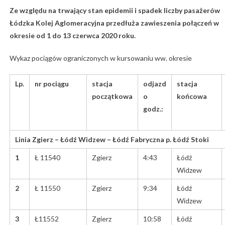
Ze względu na trwający stan epidemii i spadek liczby pasażerów
Łódzka Kolej Aglomeracyjna przedłuża zawieszenia połączeń w
okresie od
1 do 13 czerwca 2020 roku.
Wykaz pociągów ograniczonych w kursowaniu ww. okresie
Lp.
nr pociągu
stacja
odjazd
stacja
początkowa
o
końcowa
godz.:
Linia Zgierz – Łódź Widzew – Łódź Fabryczna p. Łódź Stoki
1
Ł 11540
Zgierz
4:43
Łódź
Widzew
2
Ł 11550
Zgierz
9:34
Łódź
Widzew
3
Ł11552
Zgierz
10:58
Łódź