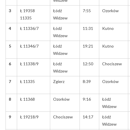
Widzew
3
Ł 19358
Łódź
7:55
Ozorków
11335
Widzew
4
Ł 11336/7
Łódź
11:31
Kutno
Widzew
5
Ł 11346/7
Łódź
19:21
Kutno
Widzew
6
Ł 11338/9
Łódź
12:50
Chociszew
Widzew
7
Ł 11335
Zgierz
8:39
Ozorków
8
Ł 11368
Ozorków
9:16
Łódź
Widzew
9
Ł 19218/9
Chociszew
14:17
Łódź
Widzew