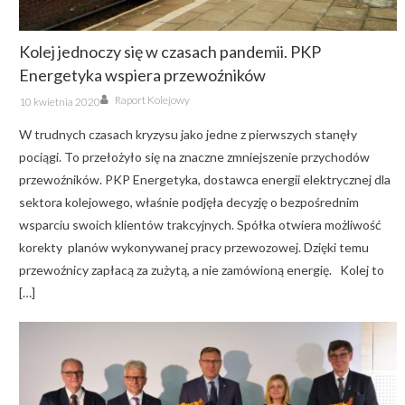
Kolej jednoczy się w czasach pandemii. PKP
Energetyka wspiera przewoźników
Author
Posted
Raport Kolejowy
10 kwietnia 2020
on
W trudnych czasach kryzysu jako jedne z pierwszych stanęły
pociągi. To przełożyło się na znaczne zmniejszenie przychodów
przewoźników. PKP Energetyka, dostawca energii elektrycznej dla
sektora kolejowego, właśnie podjęła decyzję o bezpośrednim
wsparciu swoich klientów trakcyjnych. Spółka otwiera możliwość
korekty planów wykonywanej pracy przewozowej. Dzięki temu
przewoźnicy zapłacą za zużytą, a nie zamówioną energię. Kolej to
[…]