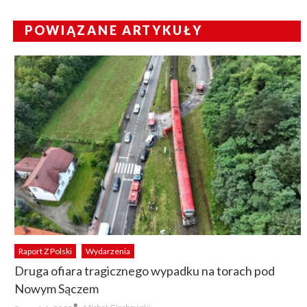
POWIĄZANE ARTYKUŁY
Raport Z Polski
Wydarzenia
Druga ofiara tragicznego wypadku na torach pod
Nowym Sączem
Author
Posted