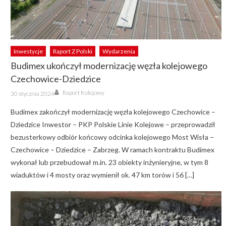
Inwestycje
Raport Z Polski
Wydarzenia
Budimex ukończył modernizację węzła kolejowego
Czechowice-Dziedzice
Author
Posted
Raport Kolejowy
30 stycznia 2024
on
Budimex zakończył modernizację węzła kolejowego Czechowice –
Dziedzice Inwestor – PKP Polskie Linie Kolejowe – przeprowadził
bezusterkowy odbiór końcowy odcinka kolejowego Most Wisła –
Czechowice – Dziedzice – Zabrzeg. W ramach kontraktu Budimex
wykonał lub przebudował m.in. 23 obiekty inżynieryjne, w tym 8
wiaduktów i 4 mosty oraz wymienił ok. 47 km torów i 56 […]