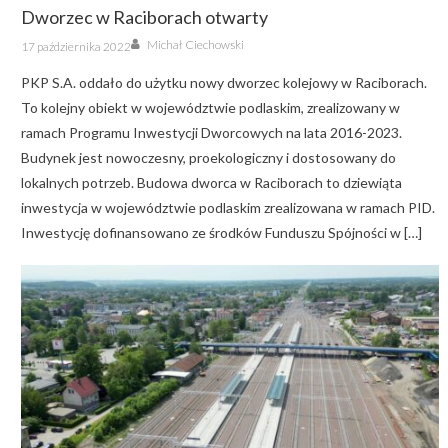
Dworzec w Raciborach otwarty
Author
Posted
Michał Ciechowski
17 października 2022
on
PKP S.A. oddało do użytku nowy dworzec kolejowy w Raciborach.
To kolejny obiekt w województwie podlaskim, zrealizowany w
ramach Programu Inwestycji Dworcowych na lata 2016-2023.
Budynek jest nowoczesny, proekologiczny i dostosowany do
lokalnych potrzeb. Budowa dworca w Raciborach to dziewiąta
inwestycja w województwie podlaskim zrealizowana w ramach PID.
Inwestycję dofinansowano ze środków Funduszu Spójności w […]