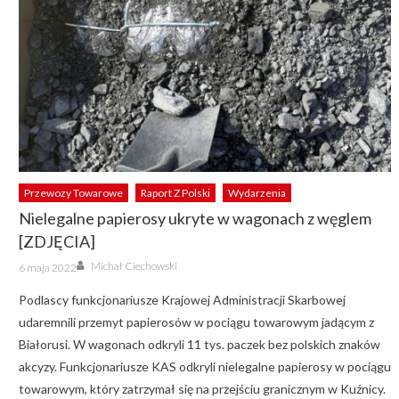
Przewozy Towarowe
Raport Z Polski
Wydarzenia
Nielegalne papierosy ukryte w wagonach z węglem
[ZDJĘCIA]
Author
Posted
Michał Ciechowski
6 maja 2022
on
Podlascy funkcjonariusze Krajowej Administracji Skarbowej
udaremnili przemyt papierosów w pociągu towarowym jadącym z
Białorusi. W wagonach odkryli 11 tys. paczek bez polskich znaków
akcyzy. Funkcjonariusze KAS odkryli nielegalne papierosy w pociągu
towarowym, który zatrzymał się na przejściu granicznym w Kuźnicy.