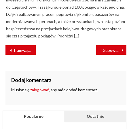
do Częstochowy. Trasą kursuje ponad 100 pociągów każdego dnia.
Dzięki realizowanym pracom poprawia się komfort pasażerów na
modernizowanych peronach, a także przystankach, wzrasta poziom
bezpieczeństwa na przejazdach kolejowo-drogowych oraz skraca
się czas przejazdu pociągów. Podróżni […]
NAWIGACJA
Tramwaj sprawniej połączy południe z centrum Gdańska [ZDJĘCIA]
“Gapowicze” coraz bardziej zadłużeni [RAPORT]
WPISU
Dodaj komentarz
Musisz się
zalogować
, aby móc dodać komentarz.
Popularne
Ostatnie