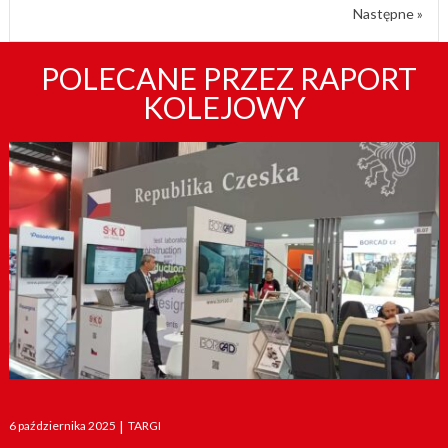
Następne »
POLECANE PRZEZ RAPORT
KOLEJOWY
Posted
6 października 2025
|
TARGI
on