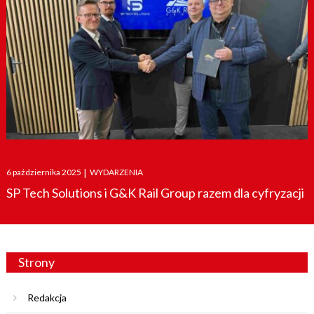
Posted
6 października 2025
|
WYDARZENIA
on
SP Tech Solutions i G&K Rail Group razem dla cyfryzacji
Strony
Redakcja