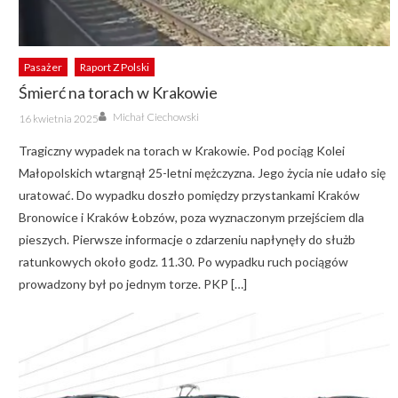
Pasażer
Raport Z Polski
Śmierć na torach w Krakowie
Author
Posted
Michał Ciechowski
16 kwietnia 2025
on
Tragiczny wypadek na torach w Krakowie. Pod pociąg Kolei
Małopolskich wtargnął 25-letni mężczyzna. Jego życia nie udało się
uratować. Do wypadku doszło pomiędzy przystankami Kraków
Bronowice i Kraków Łobzów, poza wyznaczonym przejściem dla
pieszych. Pierwsze informacje o zdarzeniu napłynęły do służb
ratunkowych około godz. 11.30. Po wypadku ruch pociągów
prowadzony był po jednym torze. PKP […]