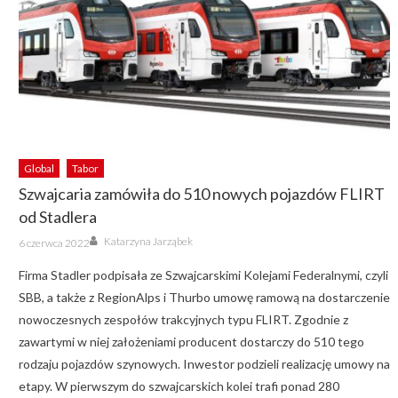
Global
Tabor
Szwajcaria zamówiła do 510 nowych pojazdów FLIRT
od Stadlera
Author
Posted
Katarzyna Jarząbek
6 czerwca 2022
on
Firma Stadler podpisała ze Szwajcarskimi Kolejami Federalnymi, czyli
SBB, a także z RegionAlps i Thurbo umowę ramową na dostarczenie
nowoczesnych zespołów trakcyjnych typu FLIRT. Zgodnie z
zawartymi w niej założeniami producent dostarczy do 510 tego
rodzaju pojazdów szynowych. Inwestor podzieli realizację umowy na
etapy. W pierwszym do szwajcarskich kolei trafi ponad 280