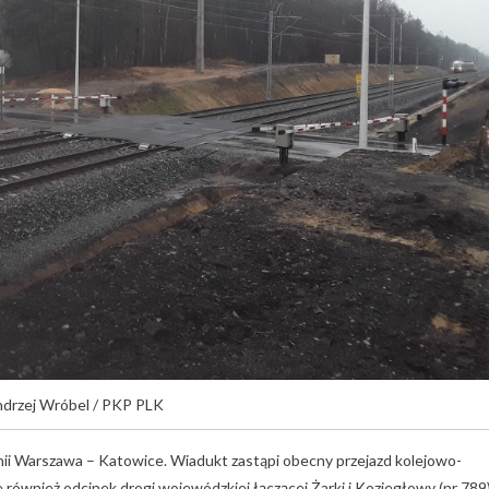
ndrzej Wróbel / PKP PLK
nii Warszawa – Katowice. Wiadukt zastąpi obecny przejazd kolejowo-
ównież odcinek drogi wojewódzkiej łączącej Żarki i Koziegłowy (nr 789)