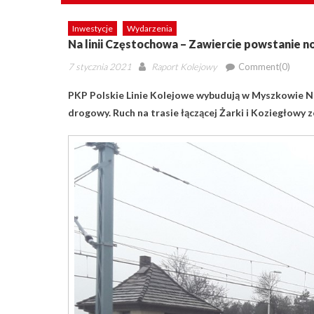
Inwestycje
Wydarzenia
Na linii Częstochowa – Zawiercie powstanie 
Posted
Author
7 stycznia 2021
Raport Kolejowy
Comment(0)
on
PKP Polskie Linie Kolejowe wybudują w Myszkowie No
drogowy. Ruch na trasie łączącej Żarki i Koziegłowy z