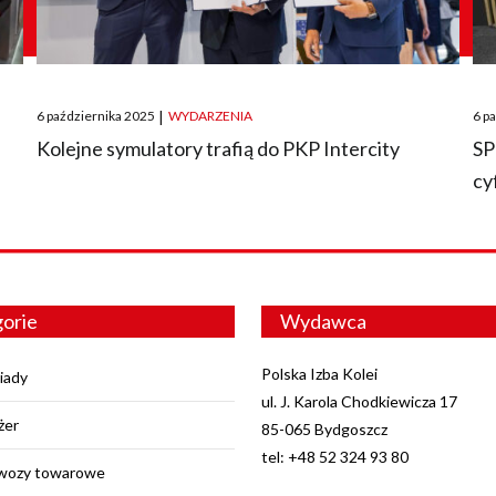
Posted
Pos
6 października 2025
|
WYDARZENIA
6 p
on
on
O
Kolejne symulatory trafią do PKP Intercity
SP
cy
orie
Wydawca
Polska Izba Kolei
iady
ul. J. Karola Chodkiewicza 17
żer
85-065 Bydgoszcz
tel: +48 52 324 93 80
wozy towarowe