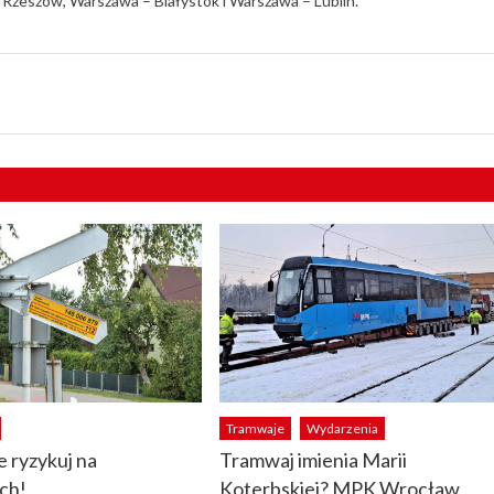
Rzeszów, Warszawa – Białystok i Warszawa – Lublin.
Tramwaje
Wydarzenia
e ryzykuj na
Tramwaj imienia Marii
ch!
Koterbskiej? MPK Wrocław