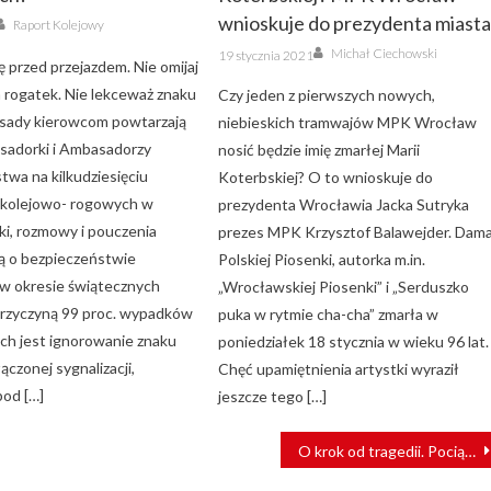
Author
wnioskuje do prezydenta miast
Raport Kolejowy
Author
Posted
Michał Ciechowski
19 stycznia 2021
on
ę przed przejazdem. Nie omijaj
 rogatek. Nie lekceważ znaku
Czy jeden z pierwszych nowych,
sady kierowcom powtarzają
niebieskich tramwajów MPK Wrocław
asadorki i Ambasadorzy
nosić będzie imię zmarłej Marii
twa na kilkudziesięciu
Koterbskiej? O to wnioskuje do
 kolejowo- rogowych w
prezydenta Wrocławia Jacka Sutryka
ki, rozmowy i pouczenia
prezes MPK Krzysztof Balawejder. Dam
ą o bezpieczeństwie
Polskiej Piosenki, autorka m.in.
 w okresie świątecznych
„Wrocławskiej Piosenki” i „Serduszko
rzyczyną 99 proc. wypadków
puka w rytmie cha-cha” zmarła w
ach jest ignorowanie znaku
poniedziałek 18 stycznia w wieku 96 lat.
ączonej sygnalizacji,
Chęć upamiętnienia artystki wyraził
pod […]
jeszcze tego […]
O krok od tragedii. Pociągi jechały na “czołówkę”