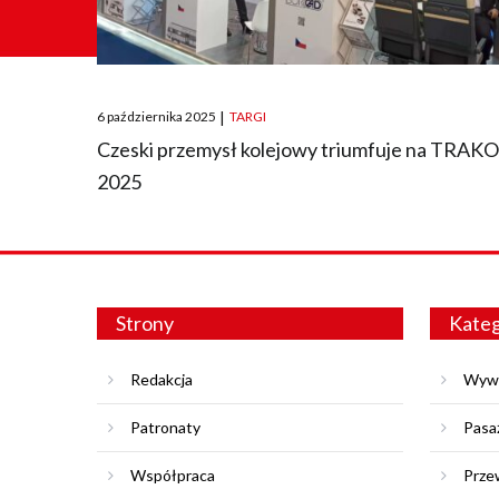
Posted
6 października 2025
|
TARGI
on
Czeski przemysł kolejowy triumfuje na TRAK
2025
Strony
Kateg
Redakcja
Wyw
Patronaty
Pasa
Współpraca
Prze