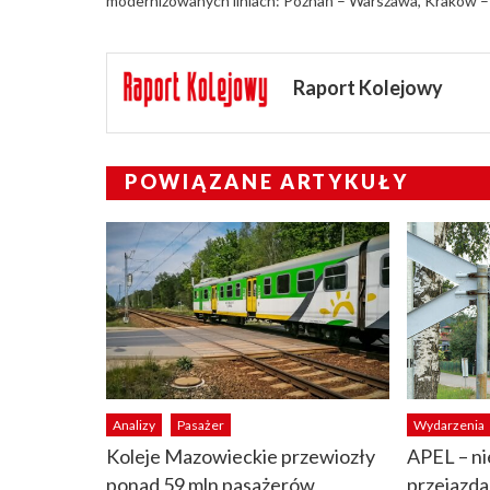
modernizowanych liniach: Poznań – Warszawa, Kraków – 
Raport Kolejowy
POWIĄZANE ARTYKUŁY
Analizy
Pasażer
Wydarzenia
Koleje Mazowieckie przewiozły
APEL – ni
ponad 59 mln pasażerów
przejazda