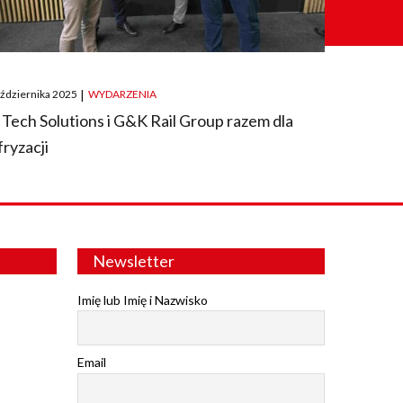
ted
aździernika 2025
|
WYDARZENIA
 Tech Solutions i G&K Rail Group razem dla
fryzacji
Newsletter
Imię lub Imię i Nazwisko
Email