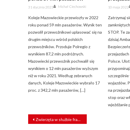
Author
Posted
Posted
Michał Ciechowski
31 stycznia 2023
10 maja 2022
on
on
Koleje Mazowieckie przewiozły w 2022
Zatrzymaj si
roku ponad 59 mln pasażerów. Wynik ten
zamkniętych
pozwolił przewoźnikowi uplasować się na
STOP. Te za
drugim miejscu wśród polskich
dzisiaj Amb
przewoźników. Przoduje Polregio z
Bezpieczeńs
wynikiem 87,2 mln podróżnych.
przejazdach
Mazowiecki przewoźnik pochwalił się
Polsce. Ulot
wynikiem o 12 mln pasażerów wyższym
przypominaj
niż w roku 2021. Według zebranych
szczególnie
danych, Koleje Mazowieckie wybrało 17
wyjazdów. P
proc. z 342,2 mln pasażerów, […]
na przejazd
stop oraz wł
wjeżdżanie 
NAWIGACJA
Zwierzęta w służbie francuskiej kolei
WPISU