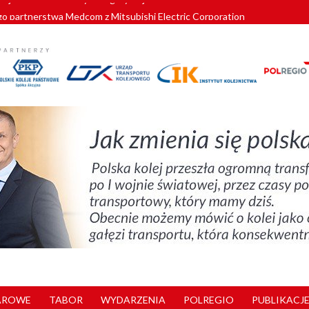
o partnerstwa Medcom z Mitsubishi Electric Corporation
tnerem „Lata na Dolnym Śląsku”. We Wrocławiu rusza weekend pełen reg
pomorskie znów szuka dostawcy nowych EZT
ach kolejowych w północnej Wielkopolsce. Łatwiejsze dojazdy do pracy i 
nuje nowe standardy kategoryzacji dworców
AROWE
TABOR
WYDARZENIA
POLREGIO
PUBLIKACJE