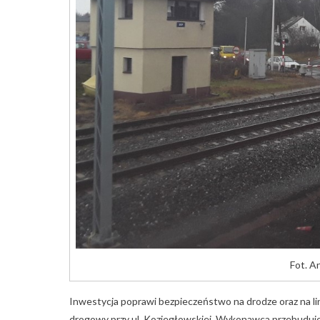
Fot. A
Inwestycja poprawi bezpieczeństwo na drodze oraz na li
drogowy przy ul. Koziegłowskiej. Wykonawca przebuduje r