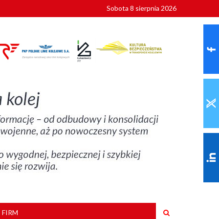
Sobota 8 sierpnia 2026
ionalnych
szkoły
 FIRM