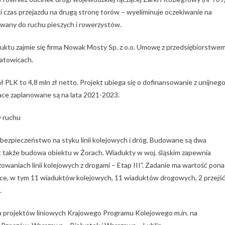
 czas przejazdu na drugą stronę torów – wyeliminuje oczekiwanie na
wany do ruchu pieszych i rowerzystów.
tu zajmie się firma Nowak Mosty Sp. z o.o. Umowę z przedsiębiorstwe
atowicach.
ł PLK to 4,8 mln zł netto. Projekt ubiega się o dofinansowanie z unijneg
ace zaplanowane są na lata 2021-2023.
w ruchu
 bezpieczeństwo na styku linii kolejowych i dróg. Budowane są dwa
t także budowa obiektu w Żorach. Wiadukty w woj. śląskim zapewnia
waniach linii kolejowych z drogami – Etap III”. Zadanie ma wartość pon
sce, w tym 11 wiaduktów kolejowych, 11 wiaduktów drogowych, 2 przejś
.
ch projektów liniowych Krajowego Programu Kolejowego m.in. na