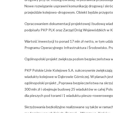
Nowe rozwiązanie usprawni komunikację drogową i skróci
przejeździe kolejowo-drogowym. Obiekt będzie przygoto
Opracowaniem dokumentacji projektowej i budową wiaduk
podpisały PKP PLK oraz Zarząd Dróg Wojewódzkich w K
Wartość inwestycji to ponad 17 mln zł netto, w tym udzia
Programu Operacyjnego Infrastruktura i Środowisko. Pr
Ogólnopolski projekt zwiększa poziom bezpieczeństwa 
PKP Polskie Linie Kolejowe S.A. sukcesywnie zwiększają
wiadukty kolejowe w Dąbrowie Górniczej. W planach jes
ogólnopolski projekt „Poprawa bezpieczeństwa na skrzyżo
300 mln zł i obejmuje budowę 25 wiaduktów w całej Pol
dla pieszych pod torami i 1 wiaduktu pieszo-rowerowego
Skrzyżowania bezkolizyjne realizowane są także w rama