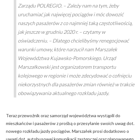
Zarządu POLREGIO. – Zależy nam na tym, żeby
uruchamiać jak najwięcej pociągów i móc dowozić
naszych pasażerów z co najmniej taką częstotliwością,
jak jeszcze w grudniu 2020 r. – czytamy w
oświadczeniu. – Dlatego chcielibyśmy renegocjować
warunki umowy, które narzucił nam Marszałek
Województwa Kujawsko-Pomorskiego. Urząd
Marszałkowski jest organizatorem transportu
kolejowego w regionie i może zdecydować o cofnięciu
niekorzystnych dla pasażerów zmian również w trakcie
obowiązywania aktualnego rozkładu jazdy.
Teraz przewoźnik oraz samorząd województwa wystąpili do
mieszkańców i pasażerów z prośbą o przesyłanie swoich uwag dot.
nowego rozkładu jazdy pociągów. Marszałek prosi dodatkowo o
uwagi dot. autobusowej komunikacji zastępczej oraz planowanego