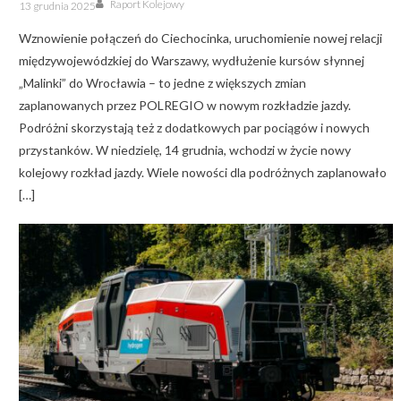
Posted
Raport Kolejowy
13 grudnia 2025
on
Wznowienie połączeń do Ciechocinka, uruchomienie nowej relacji
międzywojewódzkiej do Warszawy, wydłużenie kursów słynnej
„Malinki” do Wrocławia – to jedne z większych zmian
zaplanowanych przez POLREGIO w nowym rozkładzie jazdy.
Podróżni skorzystają też z dodatkowych par pociągów i nowych
przystanków. W niedzielę, 14 grudnia, wchodzi w życie nowy
kolejowy rozkład jazdy. Wiele nowości dla podróżnych zaplanowało
[…]