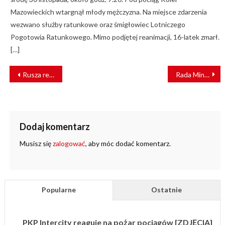
Mazowieckich wtargnął młody mężczyzna. Na miejsce zdarzenia
wezwano służby ratunkowe oraz śmigłowiec Lotniczego
Pogotowia Ratunkowego. Mimo podjętej reanimacji, 16-latek zmarł.
[…]
NAWIGACJA
Rusza rewitalizacja linii kolejowych na Dolnym Śląsku
Rada Ministrów przyjęła nowelizację Programu utrzymaniowego
WPISU
Dodaj komentarz
Musisz się
zalogować
, aby móc dodać komentarz.
Popularne
Ostatnie
PKP Intercity reaguje na pożar pociągów [ZDJĘCIA]