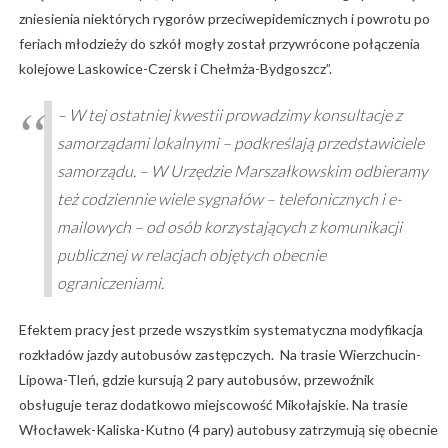
zniesienia niektórych rygorów przeciwepidemicznych i powrotu po
feriach młodzieży do szkół mogły został przywrócone połączenia
kolejowe Laskowice-Czersk i Chełmża-Bydgoszcz”.
– W tej ostatniej kwestii prowadzimy konsultacje z
samorządami lokalnymi – podkreślają przedstawiciele
samorządu. – W Urzędzie Marszałkowskim odbieramy
też codziennie wiele sygnałów – telefonicznych i e-
mailowych – od osób korzystających z komunikacji
publicznej w relacjach objętych obecnie
ograniczeniami.
Efektem pracy jest przede wszystkim systematyczna modyfikacja
rozkładów jazdy autobusów zastępczych. Na trasie Wierzchucin-
Lipowa-Tleń, gdzie kursują 2 pary autobusów, przewoźnik
obsługuje teraz dodatkowo miejscowość Mikołajskie. Na trasie
Włocławek-Kaliska-Kutno (4 pary) autobusy zatrzymują się obecnie