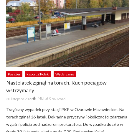
Pasażer
Raport Z Polski
Wydarzenia
Nastolatek zginął na torach. Ruch pociągów
wstrzymany
Author
Posted
Michał Ciechowski
30 listopada 2022
on
Tragiczny wypadek przy stacji PKP w Ożarowie Mazowieckim. Na
torach zginął 16-latek. Dokładne przyczyny i okoliczności zdarzenia
wyjaśni policja pod nadzorem prokuratora. Do wypadku doszło w
środę 30 listopada, około godz. 7.20. Pod pociąg Kolei