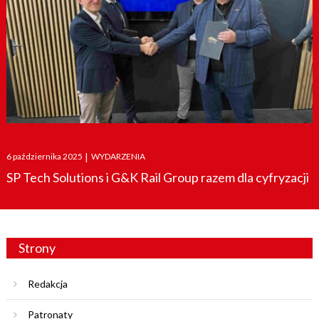
Posted
6 października 2025
|
WYDARZENIA
on
SP Tech Solutions i G&K Rail Group razem dla cyfryzacji
Strony
Redakcja
Patronaty