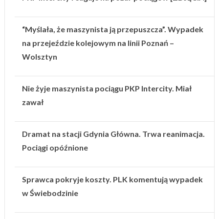
“Myślała, że maszynista ją przepuszcza”. Wypadek
na przejeździe kolejowym na linii Poznań –
Wolsztyn
Nie żyje maszynista pociągu PKP Intercity. Miał
zawał
Dramat na stacji Gdynia Główna. Trwa reanimacja.
Pociągi opóźnione
Sprawca pokryje koszty. PLK komentują wypadek
w Świebodzinie