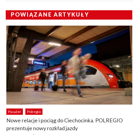
POWIĄZANE ARTYKUŁY
Pasażer
Polregio
Nowe relacje i pociąg do Ciechocinka. POLREGIO
prezentuje nowy rozkład jazdy
Author