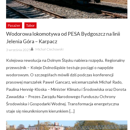
Pasażer
Tabor
Wodorowa lokomotywa od PESA Bydgoszcz na linii
Jelenia Góra – Karpacz
Author
Posted
Michał Ciechowski
3 września 2025
on
Kolejowa rewolucja na Dolnym Śląsku nabiera rozpędu. Regionalny
przewoźnik – Koleje Dolnośląskie testuje pociągi o napędzie
wodorowym. O szczegółach mówili dziś podczas konferencji
prasowej marszałek Paweł Gancarz, wicemarszałek Michał Rado,
Paulina Hennig-Kloska – Minister Klimatu i Środowiska oraz Dorota
Zawadzka – Prezes Zarządu Narodowego Funduszu Ochrony
Środowiska i Gospodarki Wodnej. Transformacja energetyczna
staje się nieuniknionym kierunkiem […]