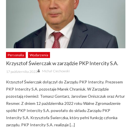
Personalia
Wydarzenia
Krzysztof Świerczak w zarządzie PKP Intercity S.A.
Author
Posted
Michał Ciechowski
17 października 2022
on
Krzysztof Świerczak dołączył do Zarządu PKP Intercity. Prezesem
PKP Intercity S.A. pozostaje Marek Chraniuk. W Zarządzie
pozostają również: Tomasz Gontarz, Jarosław Oniszczuk oraz Artur
Resmer. Z dniem 12 października 2022 roku Walne Zgromadzenie
spółki PKP Intercity S.A. powołało do składu Zarządu PKP
Intercity S.A. Krzysztofa Świerczka, który pełni funkcję członka
zarządu. PKP Intercity S.A. realizuje […]