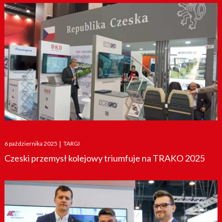
Posted
6 października 2025
|
TARGI
on
Czeski przemysł kolejowy triumfuje na TRAKO 2025