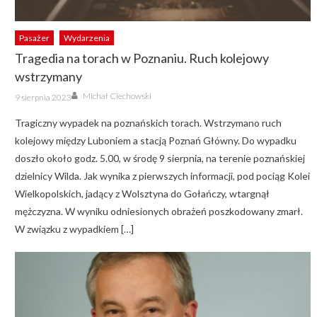
Pasażer
Wydarzenia
Tragedia na torach w Poznaniu. Ruch kolejowy
wstrzymany
Author
Posted
Michał Ciechowski
9 sierpnia 2023
on
Tragiczny wypadek na poznańskich torach. Wstrzymano ruch
kolejowy między Luboniem a stacją Poznań Główny. Do wypadku
doszło około godz. 5.00, w środę 9 sierpnia, na terenie poznańskiej
dzielnicy Wilda. Jak wynika z pierwszych informacji, pod pociąg Kolei
Wielkopolskich, jadący z Wolsztyna do Gołańczy, wtargnął
mężczyzna. W wyniku odniesionych obrażeń poszkodowany zmarł.
W związku z wypadkiem […]