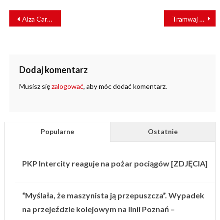
NAWIGACJA
Alza Cargo świętuje 10-lecie istnienia
Tramwaj modułowy przyszłością transportu miejskiego? [WYWIAD]
WPISU
Dodaj komentarz
Musisz się
zalogować
, aby móc dodać komentarz.
Popularne
Ostatnie
PKP Intercity reaguje na pożar pociągów [ZDJĘCIA]
“Myślała, że maszynista ją przepuszcza”. Wypadek
na przejeździe kolejowym na linii Poznań –