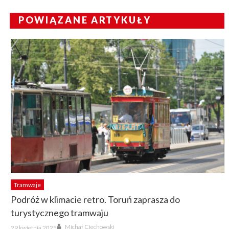
POWIĄZANE ARTYKUŁY
Tramwaje
Podróż w klimacie retro. Toruń zaprasza do
turystycznego tramwaju
Author
Posted
Michał Ciechowski
29 kwietnia 2025