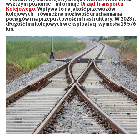
wyższym poziomie – informuje
Urząd Transportu
Kolejowego
. Wpływa to na jakość przewozów
kolejowych – również na możliwość uruchamiania
pociągów i na przepustowość infrastruktury. W 2023 r.
długość linii kolejowych w eksploatacji wyniosła 19 576
km.