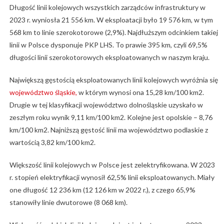
Długość linii kolejowych wszystkich zarządców infrastruktury w
2023 r. wyniosła 21 556 km. W eksploatacji było 19 576 km, w tym
568 km to linie szerokotorowe (2,9%). Najdłuższym odcinkiem takiej
linii w Polsce dysponuje PKP LHS. To prawie 395 km, czyli 69,5%
długości linii szerokotorowych eksploatowanych w naszym kraju.
Największą gęstością eksploatowanych linii kolejowych wyróżnia się
województwo śląskie,
w którym wynosi ona 15,28 km/100 km2.
Drugie w tej klasyfikacji województwo dolnośląskie uzyskało w
zeszłym roku wynik 9,11 km/100 km2. Kolejne jest opolskie – 8,76
km/100 km2. Najniższą gęstość linii ma województwo podlaskie z
wartością 3,82 km/100 km2.
Większość linii kolejowych w Polsce jest zelektryfikowana. W 2023
r. stopień elektryfikacji wynosił 62,5% linii eksploatowanych. Miały
one długość 12 236 km (12 126 km w 2022 r.), z czego 65,9%
stanowiły linie dwutorowe (8 068 km).