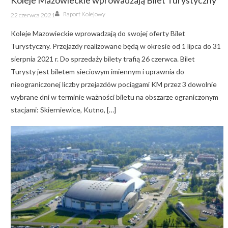
Koleje Mazowieckie wprowadzają Bilet Turystyczny
Author
Posted
Raport Kolejowy
22 czerwca 2021
on
Koleje Mazowieckie wprowadzają do swojej oferty Bilet
Turystyczny. Przejazdy realizowane będą w okresie od 1 lipca do 31
sierpnia 2021 r. Do sprzedaży bilety trafią 26 czerwca. Bilet
Turysty jest biletem sieciowym imiennym i uprawnia do
nieograniczonej liczby przejazdów pociągami KM przez 3 dowolnie
wybrane dni w terminie ważności biletu na obszarze ograniczonym
stacjami: Skierniewice, Kutno, […]