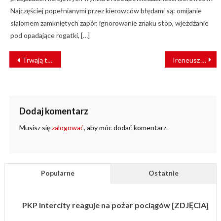
Najczęściej popełnianymi przez kierowców błędami są: omijanie
slalomem zamkniętych zapór, ignorowanie znaku stop, wjeżdżanie
pod opadające rogatki, […]
NAWIGACJA
Trwają testy aplikacji, która pomaga oszczędzić energię trakcyjną
Ireneusz Merchel: Kolej bardziej dostępna, sprawniejsza i niezawodna [WYWIAD]
WPISU
Dodaj komentarz
Musisz się
zalogować
, aby móc dodać komentarz.
Popularne
Ostatnie
PKP Intercity reaguje na pożar pociągów [ZDJĘCIA]