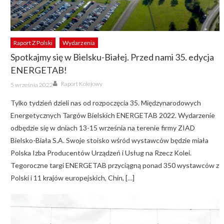
Raport Z Polski
Wydarzenia
Spotkajmy się w Bielsku-Białej. Przed nami 35. edycja
ENERGETAB!
Author
Posted
Raport Kolejowy
5 września 2022
on
Tylko tydzień dzieli nas od rozpoczęcia 35. Międzynarodowych
Energetycznych Targów Bielskich ENERGETAB 2022. Wydarzenie
odbędzie się w dniach 13-15 września na terenie firmy ZIAD
Bielsko-Biała S.A. Swoje stoisko wśród wystawców będzie miała
Polska Izba Producentów Urządzeń i Usług na Rzecz Kolei.
Tegoroczne targi ENERGETAB przyciągną ponad 350 wystawców z
Polski i 11 krajów europejskich, Chin, […]