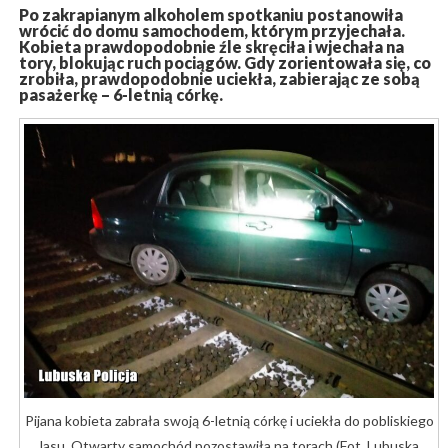
Po zakrapianym alkoholem spotkaniu postanowiła
wrócić do domu samochodem, którym przyjechała.
Kobieta prawdopodobnie źle skręciła i wjechała na
tory, blokując ruch pociągów. Gdy zorientowała się, co
zrobiła, prawdopodobnie uciekła, zabierając ze sobą
pasażerkę – 6-letnią córkę.
Pijana kobieta zabrała swoją 6-letnią córkę i uciekła do pobliskiego
lasu. Otwarty samochód pozostawiła na torach (Fot. Lubuska