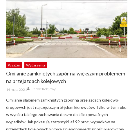
Pasażer
Wydarzenia
Omijanie zamkniętych zapór największym problemem
na przejazdach kolejowych
Author
Posted
Raport Kolejowy
14 maja 2021
on
Omijanie slalomem zamkniętych zapór na przejazdach kolejowo-
drogowych jest najczęstszym błędem kierowców. Tylko w tym roku
w wyniku takiego zachowania doszło do kilku poważnych
wypadków. Jak pokazują statystyki, aż 99 proc, wypadków na
przejazdach kolejowych wynika z nieodpowiedzialności kierowców.