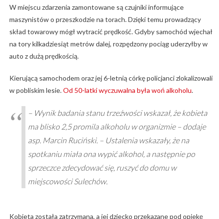
W miejscu zdarzenia zamontowane są czujniki informujące
maszynistów o przeszkodzie na torach. Dzięki temu prowadzący
skład towarowy mógł wytracić prędkość. Gdyby samochód wjechał
na tory kilkadziesiąt metrów dalej, rozpędzony pociąg uderzyłby w
auto z dużą prędkością.
Kierującą samochodem oraz jej 6-letnią córkę policjanci zlokalizowali
w pobliskim lesie.
Od 50-latki wyczuwalna była woń alkoholu
.
– Wynik badania stanu trzeźwości wskazał, że kobieta
ma blisko 2,5 promila alkoholu w organizmie – dodaje
asp. Marcin Ruciński. – Ustalenia wskazały, że na
spotkaniu miała ona wypić alkohol, a następnie po
sprzeczce zdecydować się, ruszyć do domu w
miejscowości Sulechów.
Kobieta została zatrzymana, a jej dziecko przekazane pod opiekę