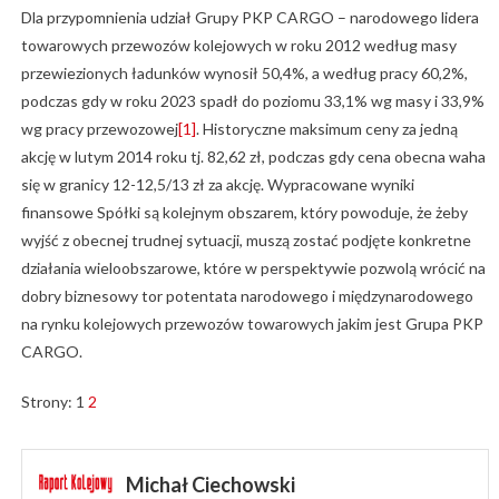
Dla przypomnienia udział Grupy PKP CARGO – narodowego lidera
towarowych przewozów kolejowych w roku 2012 według masy
przewiezionych ładunków wynosił 50,4%, a według pracy 60,2%,
podczas gdy w roku 2023 spadł do poziomu 33,1% wg masy i 33,9%
wg pracy przewozowej
[1]
. Historyczne maksimum ceny za jedną
akcję w lutym 2014 roku tj. 82,62 zł, podczas gdy cena obecna waha
się w granicy 12-12,5/13 zł za akcję. Wypracowane wyniki
finansowe Spółki są kolejnym obszarem, który powoduje, że żeby
wyjść z obecnej trudnej sytuacji, muszą zostać podjęte konkretne
działania wieloobszarowe, które w perspektywie pozwolą wrócić na
dobry biznesowy tor potentata narodowego i międzynarodowego
na rynku kolejowych przewozów towarowych jakim jest Grupa PKP
CARGO.
Strony:
1
2
Michał Ciechowski