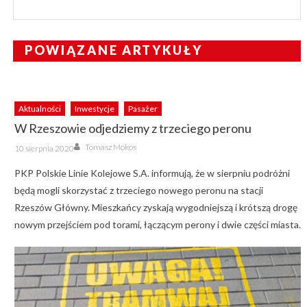
POWIĄZANE ARTYKUŁY
Aktualności
Inwestycje
Pasażer
W Rzeszowie odjedziemy z trzeciego peronu
Author
Posted
Tomasz Mokos
10 sierpnia 2020
on
PKP Polskie Linie Kolejowe S.A. informują, że w sierpniu podróżni
będą mogli skorzystać z trzeciego nowego peronu na stacji
Rzeszów Główny. Mieszkańcy zyskają wygodniejszą i krótszą drogę
nowym przejściem pod torami, łączącym perony i dwie części miasta.