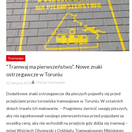
Tramwaje
“Tramwaj ma pierwszeństwo”. Nowe znaki
ostrzegawcze w Toruniu
Author
Posted
Michał Ciechowski
22 sierpnia 2023
on
Dodatkowe znaki ostrzegawcze dla pieszych pojawiły się przed
przejściami przez torowiska tramwajowe w Toruniu. W ostatnich
dniach trwało ich malowanie. – Pragniemy zwrócić uwagę pieszych,
aby nie egzekwowali swojego pierwszeństwa przed pojazdami za
wszelką cenę, aby nie wchodzili na przejście gdy zbliża się tramwaj –
mówi Wojciech Olszewski z Oddziału Tramwajowego Miejskiego