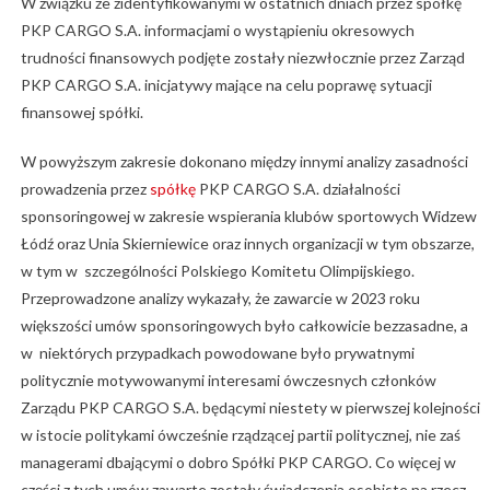
W związku ze zidentyfikowanymi w ostatnich dniach przez spółkę
PKP CARGO S.A. informacjami o wystąpieniu okresowych
trudności finansowych podjęte zostały niezwłocznie przez Zarząd
PKP CARGO S.A. inicjatywy mające na celu poprawę sytuacji
finansowej spółki.
W powyższym zakresie dokonano między innymi analizy zasadności
prowadzenia przez
spółkę
PKP CARGO S.A. działalności
sponsoringowej w zakresie wspierania klubów sportowych Widzew
Łódź oraz Unia Skierniewice oraz innych organizacji w tym obszarze,
w tym w szczególności Polskiego Komitetu Olimpijskiego.
Przeprowadzone analizy wykazały, że zawarcie w 2023 roku
większości umów sponsoringowych było całkowicie bezzasadne, a
w niektórych przypadkach powodowane było prywatnymi
politycznie motywowanymi interesami ówczesnych członków
Zarządu PKP CARGO S.A. będącymi niestety w pierwszej kolejności
w istocie politykami ówcześnie rządzącej partii politycznej, nie zaś
managerami dbającymi o dobro Spółki PKP CARGO. Co więcej w
części z tych umów zawarte zostały świadczenia osobiste na rzecz