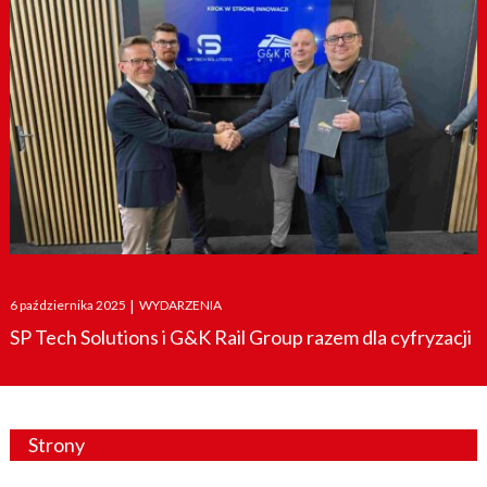
Posted
6 października 2025
|
WYDARZENIA
on
SP Tech Solutions i G&K Rail Group razem dla cyfryzacji
Strony