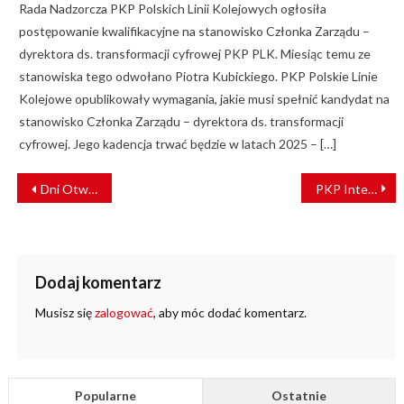
Rada Nadzorcza PKP Polskich Linii Kolejowych ogłosiła
postępowanie kwalifikacyjne na stanowisko Członka Zarządu –
dyrektora ds. transformacji cyfrowej PKP PLK. Miesiąc temu ze
stanowiska tego odwołano Piotra Kubickiego. PKP Polskie Linie
Kolejowe opublikowały wymagania, jakie musi spełnić kandydat na
stanowisko Członka Zarządu – dyrektora ds. transformacji
cyfrowej. Jego kadencja trwać będzie w latach 2025 – […]
NAWIGACJA
Dni Otwarte Funduszy Unijnych z PLK SA
PKP Intercity: dzieci i młodzież pojadą za darmo
WPISU
Dodaj komentarz
Musisz się
zalogować
, aby móc dodać komentarz.
Popularne
Ostatnie