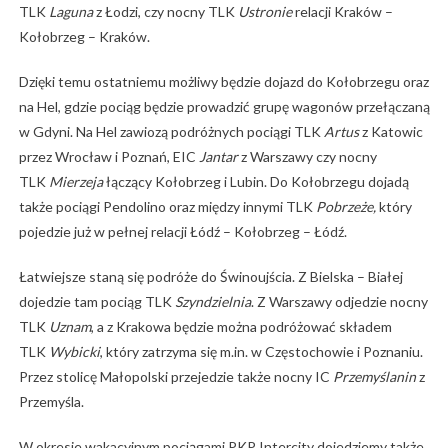
TLK
Laguna
z Łodzi, czy nocny TLK
Ustronie
relacji Kraków –
Kołobrzeg – Kraków.
Dzięki temu ostatniemu możliwy będzie dojazd do Kołobrzegu oraz
na Hel, gdzie pociąg będzie prowadzić grupę wagonów przełączaną
w Gdyni. Na Hel zawiozą podróżnych pociągi TLK
Artus
z Katowic
przez Wrocław i Poznań, EIC
Jantar
z Warszawy czy nocny
TLK
Mierzeja
łączący Kołobrzeg i Lubin. Do Kołobrzegu dojadą
także pociągi Pendolino oraz między innymi TLK
Pobrzeże,
który
pojedzie już w pełnej relacji Łódź – Kołobrzeg – Łódź.
Łatwiejsze staną się podróże do Świnoujścia. Z Bielska – Białej
dojedzie tam pociąg TLK
Szyndzielnia
. Z Warszawy odjedzie nocny
TLK
Uznam
, a z Krakowa będzie można podróżować składem
TLK
Wybicki
, który zatrzyma się m.in. w Częstochowie i Poznaniu.
Przez stolicę Małopolski przejedzie także nocny IC
Przemyślanin
z
Przemyśla.
W okresie wakacyjnym pociągami PKP Intercity dojedziemy także