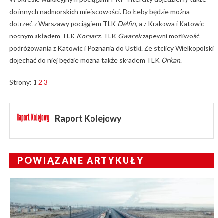
do innych nadmorskich miejscowości. Do Łeby będzie można
dotrzeć z Warszawy pociągiem TLK
Delfin,
a z Krakowa i Katowic
nocnym składem TLK
Korsarz
. TLK
Gwarek
zapewni możliwość
podróżowania z Katowic i Poznania do Ustki. Ze stolicy Wielkopolski
dojechać do niej będzie można także składem TLK
Orkan
.
Strony:
1
2
3
Raport Kolejowy
POWIĄZANE ARTYKUŁY