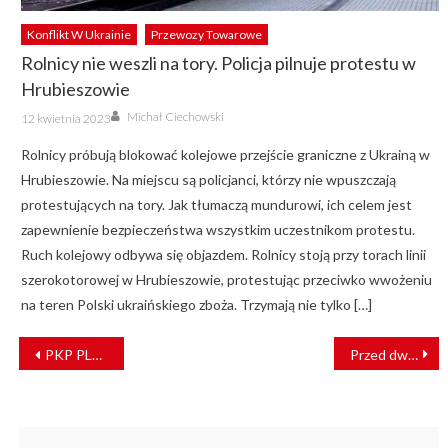
Konflikt W Ukrainie
Przewozy Towarowe
Rolnicy nie weszli na tory. Policja pilnuje protestu w
Hrubieszowie
Author
Posted
Michał Ciechowski
12 kwietnia 2023
on
Rolnicy próbują blokować kolejowe przejście graniczne z Ukrainą w
Hrubieszowie. Na miejscu są policjanci, którzy nie wpuszczają
protestujących na tory. Jak tłumaczą mundurowi, ich celem jest
zapewnienie bezpieczeństwa wszystkim uczestnikom protestu.
Ruch kolejowy odbywa się objazdem. Rolnicy stoją przy torach linii
szerokotorowej w Hrubieszowie, protestując przeciwko wwożeniu
na teren Polski ukraińskiego zboża. Trzymają nie tylko […]
NAWIGACJA
PKP PLK zwiększają dostęp do kolei na linii Wrocław – Wałbrzych i Jelenia Góra
Przed dworcem PKP Oświęcim odsłonięto pamiątkową tablicę
WPISU