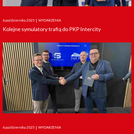
Posted
6 października 2025
|
WYDARZENIA
on
Kolejne symulatory trafią do PKP Intercity
Posted
6 października 2025
|
WYDARZENIA
on