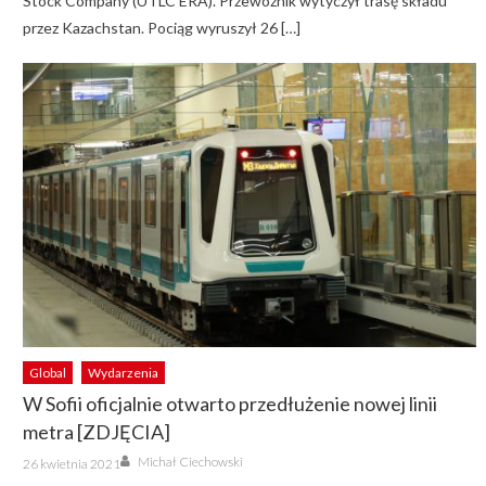
Stock Company (UTLC ERA). Przewoźnik wytyczył trasę składu
przez Kazachstan. Pociąg wyruszył 26 […]
Global
Wydarzenia
W Sofii oficjalnie otwarto przedłużenie nowej linii
metra [ZDJĘCIA]
Author
Posted
Michał Ciechowski
26 kwietnia 2021
on