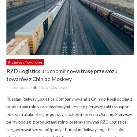
Przewozy Towarowe
RZD Logistics uruchomił nową trasę przewozu
towarów z Chin do Moskwy
Author
Posted
Michał Ciechowski
11 kwietnia 2022
on
Russian Railway Logistics Company wysłał z Chin do Rosji pociąg z
produktami rolno-przemysłowymi. Jest to pierwszy taki transport
od czasu ataku zbrojnego rosyjskich żołnierzy na Ukrainę. Pierwszy
pełny pociąg z produktami rolno-przemysłowymi RZD Logistics
zorganizował we współpracy z Eurasian Railway Logistics Joint