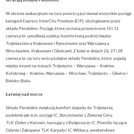
W okresie wakacyjnym na tory powrócą już niemal wszystkie pociągi
kategorii Express InterCity Premium (EIP), obsługiwane przez
składy Pendolino. Pociągi, które zostaną przywrócone 10 i 11
czerwca br. umożliwią szybką i komfortową podróż między
Trójmiastem a Krakowem i Rzeszowem oraz Warszawą a
Wrocławiem, Krakowem i Gliwicami. Z kolei w dniach 26, 27 i 28
czerwca br. na tory wrócą kolejne składy Pendolino, które pojadą
między innymi na trasach Trójmiasto – Warszawa – Kraków,
Kołobrzeg – Kraków, Warszawa – Wrocław, Trójmiasto – Gliwice i
Bielsko-Biała.
Łatwiej nad morze
Składy Pendolino zwiększą komfort dojazdu do Trójmiasta,
podobnie jak m.in. pociągi IC
Stoczniowiec
z Zielonej Góry,
TLK
Doker
z Katowic, kursujący z Bydgoszczy IC
Powiśle
, łączące
Gdynię i Zakopane TLK
Karpaty
i IC Witkacy, weekendowy