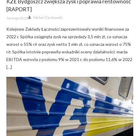
KZŁ Bydgoszcz zwiększa zysk i poprawia rentowność
[RAPORT]
Author
Posted
Michał Ciechowski
16 maja 2023
on
Kolejowe Zakłady Łączności zaprezentowały wyniki finansowe za
2022 r. Spółka osiągnęła zysk na sprzedaży 3,5 mln zł, co oznacza
wzrost o 55% r/r oraz zysk netto 1 mln zł, co oznacza wzrost o 75%
r/r. Spółka istotnie poprawiła wskaźniki oceny działalności: marża
EBITDA wzrosła z poziomu 9% w 2021 r. do poziomu 11,6% w 2022
[…]