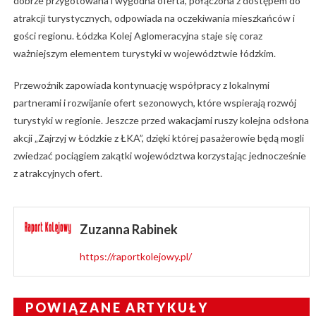
dobrze przygotowana i wygodna oferta, połączona z dostępem do
atrakcji turystycznych, odpowiada na oczekiwania mieszkańców i
gości regionu. Łódzka Kolej Aglomeracyjna staje się coraz
ważniejszym elementem turystyki w województwie łódzkim.
Przewoźnik zapowiada kontynuację współpracy z lokalnymi
partnerami i rozwijanie ofert sezonowych, które wspierają rozwój
turystyki w regionie. Jeszcze przed wakacjami ruszy kolejna odsłona
akcji „Zajrzyj w Łódzkie z ŁKA”, dzięki której pasażerowie będą mogli
zwiedzać pociągiem zakątki województwa korzystając jednocześnie
z atrakcyjnych ofert.
Zuzanna Rabinek
https://raportkolejowy.pl/
POWIĄZANE ARTYKUŁY