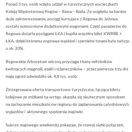
Ponad 3 tys. osób wzięło udział w turystycznych wycieczkach
Koleją Wąskotorową Rogów – Rawa – Biała. Ze względu na bardzo
duże zainteresowanie, pociągi kursujące z Rogowa do Jeżowa,
zostały wzmocnione dodatkowymi wagonami. Część pasażerów do
Rogowa dotarła pociągami ŁKA i kupiła wspólny bilet KWRRB +
ŁKA, dzięki któremu wyprawa wąskimi i szerokimi torami była tańsza
o ok. 20%.
Rogowskie Arboretum wiosną przyciąga tłumy miłośników
kwitnących magnolii, azalii i różaneczników – przez pierwsze trzy dni
maja ogród odwiedziło ok. 4,8 tys. osób.
Zintegrowana oferta transportowo-turystyczna, łącząca bilety
kolejowe ze zniżkami na wstęp, okazała się skutecznym sposobem
na zachęcenie mieszkańców regionu do zaplanowania całodniowych
wyjazdów i aktywnego spędzenia majówki.
Sukces majowego weekendu pokazuje, że rozwój siatki połączeń,