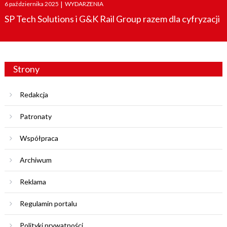
Posted
6 października 2025
|
WYDARZENIA
on
SP Tech Solutions i G&K Rail Group razem dla cyfryzacji
Strony
Redakcja
Patronaty
Współpraca
Archiwum
Reklama
Regulamin portalu
Polityki prywatności