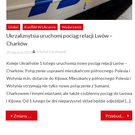
Global
Konflikt W Ukrainie
Wydarzenia
Ukrzaliznytsia uruchomi pociąg relacji Lwów –
Charków
Author
Posted
Michał Ciechowski
20 stycznia 2023
on
Koleje Ukraińskie 1 lutego uruchomią nowy pociąg relacji Lwów –
Charków. Połączenie usprawni mieszkańcom północnego Polesia i
Wołynia m.in. dotarcie do Kijowa. Mieszkańcy północnego Polesia i
Wołynia otrzymają nie tylko nowe połączenie z Sumami,
Charkowem i innymi miastami, ale także codzienny pociąg do Lwowa
i Kijowa. Od 1 lutego (w dni nieparzyste) skład będzie odjeżdżał […]
NAWIGACJA
Zmiany w Zarządzie POLREGIO. Wiceprezes odwołany
Przebudowa dworca w Pasłęku wkracza w kolejny etap
WPISU