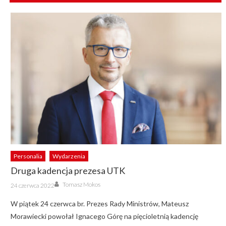
Personalia
Wydarzenia
Druga kadencja prezesa UTK
Author
Posted
Tomasz Mokos
24 czerwca 2022
on
W piątek 24 czerwca br. Prezes Rady Ministrów, Mateusz
Morawiecki powołał Ignacego Górę na pięcioletnią kadencję