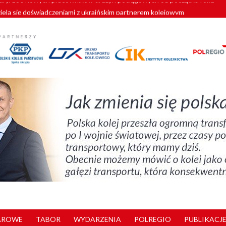
zielą się doświadczeniami z ukraińskim partnerem kolejowym
wej Bydgoszcz Fordon zakończona
zystkie Vectrony na 230 km/h
pociągi od PESA. Sześć nowoczesnych ELF-ów wyjedzie na tory w 202
y. 180 nowych pracowników drużyn pociągowych od początku roku
AROWE
TABOR
WYDARZENIA
POLREGIO
PUBLIKACJE