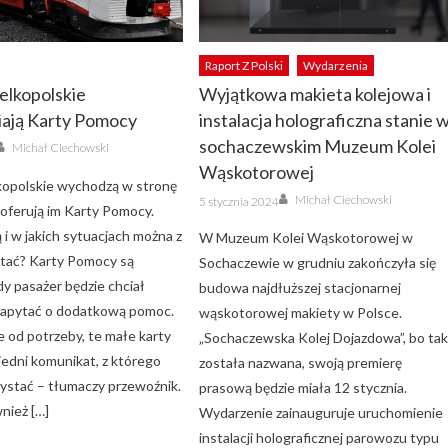
Raport Z Polski
Wydarzenia
elkopolskie
Wyjątkowa makieta kolejowa i
iają Karty Pomocy
instalacja holograficzna stanie 
Author
sochaczewskim Muzeum Kolei
Michał Ciechowski
Wąskotorowej
kopolskie wychodzą w stronę
Author
Posted
Michał Ciechowski
5 stycznia 2024
on
 oferują im Karty Pomocy.
i w jakich sytuacjach można z
W Muzeum Kolei Wąskotorowej w
stać? Karty Pomocy są
Sochaczewie w grudniu zakończyła się
y pasażer będzie chciał
budowa najdłuższej stacjonarnej
zapytać o dodatkową pomoc.
wąskotorowej makiety w Polsce.
e od potrzeby, te małe karty
„Sochaczewska Kolej Dojazdowa”, bo ta
edni komunikat, z którego
została nazwana, swoją premierę
ystać – tłumaczy przewoźnik.
prasową będzie miała 12 stycznia.
nież […]
Wydarzenie zainauguruje uruchomienie
instalacji holograficznej parowozu typu