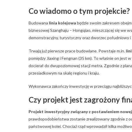
Co wiadomo o tym projekcie?
Budowana
linia kolejowa
będzie swoim zakresem obejmow
biznesowej Szanghaju – Hongqiao, mieszczącej się we ws
demonstracyjny, turystyczny oraz dworzec południowy i 
Trwają już pierwsze prace budowlane. Powstaje m.in.
lin
pomiędzy Jiaxing i Fengnan (35 km). To właśnie on jest 
docierał do dwupoziomowej stacji metra. Zgodnie z plana
przesiadkowym na skalę regionu i kraju.
Wykonawca zakończy inwestycję w przeciągu najbliższych
Czy projekt jest zagrożony f
Projekt inwestycyjny związany z postawieniem nowej li
prawdopodobieństwa zostanie zrealizowany zgodnie z ocz
państwowej kolei. Chociaż rząd wprowadził kilka możliwoś