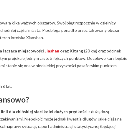
ała kilka ważnych obszarów. Swój bieg rozpocznie w dzielnicy
chodniej części miasta. Przebiega ponadto przez tak zwany obszar
teren lotniska Xiaoshan.
ia łącząca miejscowości
Jiashan
oraz Xitang
(20 km) oraz odcinek
w tym projekcie jednym z istotniejszych punktów. Docelowo kurs będzie
mi stanie się ona w niedalekiej przyszłości pasażerskim punktem
 6 lat.
inansowo?
nii dla chińskiej sieci kolei dużych prędkości
z dużą dozą
ekiwaniami. Niepokoić może jednak kwestia długów, jakie ciążą na
ci naprawy sytuacji, raport administracji statystycznej (będącej