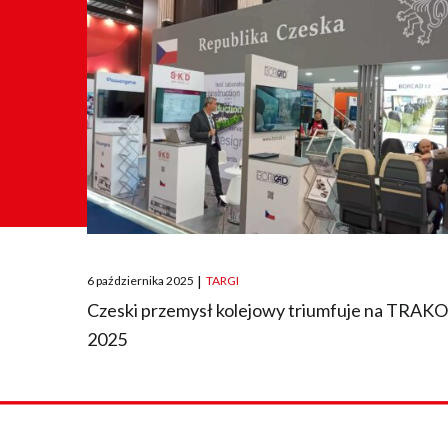
Posted
6 października 2025
|
TARGI
on
Czeski przemysł kolejowy triumfuje na TRAK
2025