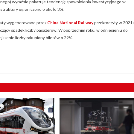
nego) wyraźnie pokazuje tendencję spowolnienia inwestycyjnego w
astruktury ograniczono o około 3%.
traty wygenerowane przez
China National Railway
przekroczyły w 2021 r
czący spadek liczby pasażerów. W poprzednim roku, w odniesieniu do
szenie liczby zakupiony biletów o 29%.