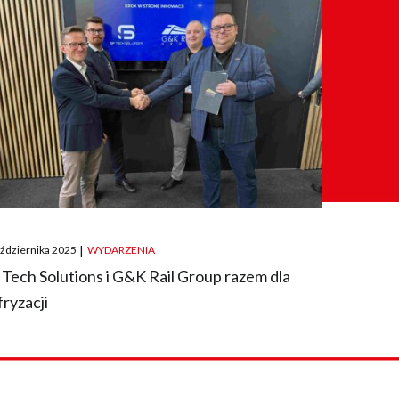
ted
aździernika 2025
|
WYDARZENIA
 Tech Solutions i G&K Rail Group razem dla
fryzacji