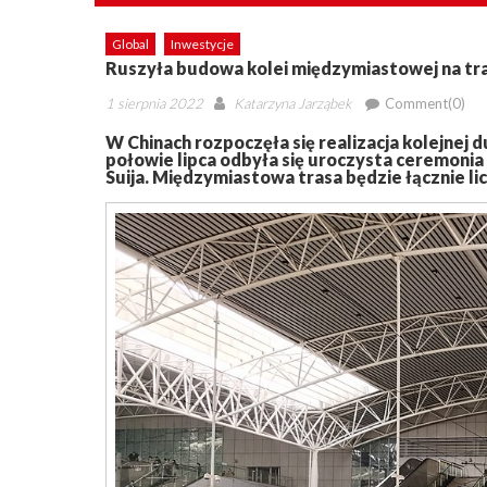
Global
Inwestycje
Ruszyła budowa kolei międzymiastowej na tras
Posted
Author
1 sierpnia 2022
Katarzyna Jarząbek
Comment(0)
on
W Chinach rozpoczęła się realizacja kolejnej 
połowie lipca odbyła się uroczysta ceremonia 
Suija. Międzymiastowa trasa będzie łącznie li