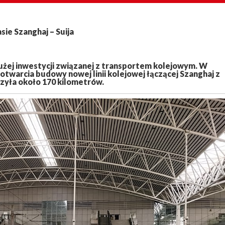
ie Szanghaj – Suija
dużej inwestycji związanej z transportem kolejowym. W
otwarcia budowy nowej linii kolejowej łączącej Szanghaj z
czyła około 170 kilometrów.