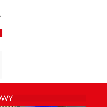
y
OWY