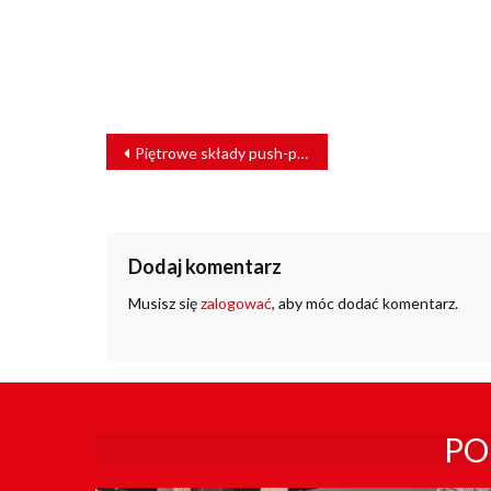
NAWIGACJA
Piętrowe składy push-pull dla PKP Intercity – jak będą wyglądać?
WPISU
Dodaj komentarz
Musisz się
zalogować
, aby móc dodać komentarz.
PO