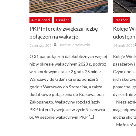
Aktualności
Pasażer
Pasażer
PKP Intercity zwiększa liczbę
Koleje Wi
połączeń na wakacje
udostępn
Author
Posted
Posted
Bartosz Jerzakowski
5 czerwca 2024
14 maja 2020
on
on
O 31 par połączeń dalekobieżnych więcej
Koleje Wiel
niż w okresie wakacyjnym 2023 r., podróż
pasażerów i
w rekordowym czasie 2 godz. 25 min. z
Czym one są 
Warszawy do Gdańska oraz poniżej 5
nich skorzy
godz. z Warszawy do Szczecina, a także
pomocne, gd
dodatkowe połączenia do Krakowa oraz
dyskretnie 
Zakopanego. Wakacyjny rozkład jazdy
– Niezależni
PKP Intercity wejdzie w życie 9 czerwca
mają odpowi
br. W sezonie wakacyjnym PKP […]
można skorz
– Można rów