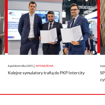
Posted
Pos
6 października 2025
|
WYDARZENIA
6 p
on
on
O
Kolejne symulatory trafią do PKP Intercity
SP
cy