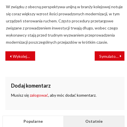
W związku z obecną perspektywa unijną w branży kolejowej notuje
się coraz większy wzrost ilości prowadzonych modernizacji, w tym
urządzeń sterowania ruchem. Często procedury przetargowe
związane z prowadzeniem inwestycji trwają długo, wobec czego
wykonawcy stają przed trudnym wyzwaniem przeprowadzenia
modernizacji poszczególnych przejazdów w krótkim czasie.
NAWIGACJA
Wykolejenie pociągu na południu Czech. Maszynista tłumaczy, że “oślepiło go słońce”
Symulatory SIM Factor dla Rumunii uruchomione w CFR Călători
WPISU
Dodaj komentarz
Musisz się
zalogować
, aby móc dodać komentarz.
Popularne
Ostatnie