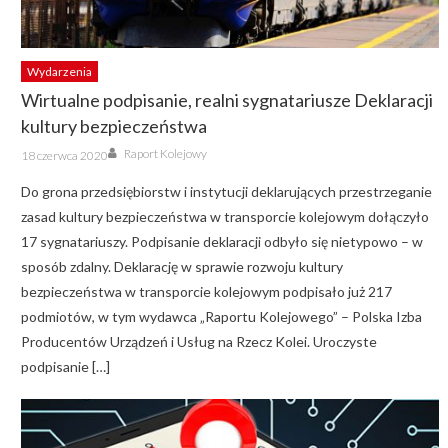
Wydarzenia
Wirtualne podpisanie, realni sygnatariusze Deklaracji
kultury bezpieczeństwa
Author
Posted
Raport Kolejowy
18 czerwca 2020
on
Do grona przedsiębiorstw i instytucji deklarujących przestrzeganie
zasad kultury bezpieczeństwa w transporcie kolejowym dołączyło
17 sygnatariuszy. Podpisanie deklaracji odbyło się nietypowo – w
sposób zdalny. Deklarację w sprawie rozwoju kultury
bezpieczeństwa w transporcie kolejowym podpisało już 217
podmiotów, w tym wydawca „Raportu Kolejowego” – Polska Izba
Producentów Urządzeń i Usług na Rzecz Kolei. Uroczyste
podpisanie […]