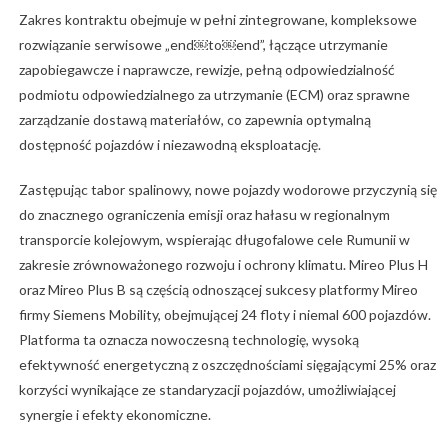
Zakres kontraktu obejmuje w pełni zintegrowane, kompleksowe
rozwiązanie serwisowe „end￼to￼end”, łączące utrzymanie
zapobiegawcze i naprawcze, rewizje, pełną odpowiedzialność
podmiotu odpowiedzialnego za utrzymanie (ECM) oraz sprawne
zarządzanie dostawą materiałów, co zapewnia optymalną
dostępność pojazdów i niezawodną eksploatację.
Zastępując tabor spalinowy, nowe pojazdy wodorowe przyczynią się
do znacznego ograniczenia emisji oraz hałasu w regionalnym
transporcie kolejowym, wspierając długofalowe cele Rumunii w
zakresie zrównoważonego rozwoju i ochrony klimatu. Mireo Plus H
oraz Mireo Plus B są częścią odnoszącej sukcesy platformy Mireo
firmy Siemens Mobility, obejmującej 24 floty i niemal 600 pojazdów.
Platforma ta oznacza nowoczesną technologię, wysoką
efektywność energetyczną z oszczędnościami sięgającymi 25% oraz
korzyści wynikające ze standaryzacji pojazdów, umożliwiającej
synergie i efekty ekonomiczne.