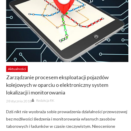
Aktualności
Zarządzanie procesem eksploatacji pojazdów
kolejowych w oparciu o elektroniczny system
lokalizacji i monitorowania
Author
Posted
Redakcja RK
28 stycznia 2018
on
Dziś nikt nie wyobraża sobie prowadzenia działalności przewozowej
bez możliwości śledzenia i monitorowania własnych zasobów
taborowych i ładunków w czasie rzeczywistym. Nieocenione