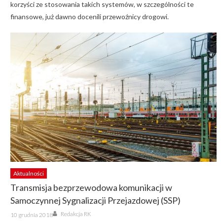
korzyści ze stosowania takich systemów, w szczególności te
finansowe, już dawno docenili przewoźnicy drogowi.
Aktualności
Transmisja bezprzewodowa komunikacji w
Samoczynnej Sygnalizacji Przejazdowej (SSP)
Author
Posted
Redakcja RK
10 grudnia 2018
on