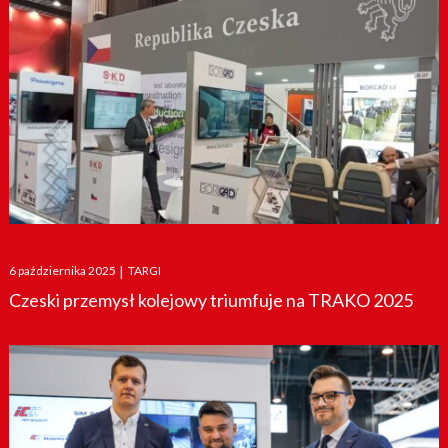
Posted
6 października 2025
|
TARGI
on
Czeski przemysł kolejowy triumfuje na TRAKO 2025