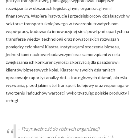
polityki transportowej, pomagając wypracować najlepsze
rozwiązania w obszarach legislacyjnym, organizacyjnym i
finansowym. Wspiera instytucje i przedsiębiorców działających w
sektorze transportu kolejowego w tworzeniu trwałych ram
współpracy, budowaniu innowacyjnej sieci powiązań opartych na
transferze wiedzy, technologii oraz nowatorskich rozwiązań
pomiędzy członkami Klastra, instytucjami otoczenia biznesu,
jednostkami naukowo-badawczymi oraz samorządami w celu
zwiększania ich konkurencyjności z korzyścią dla pasażerów i
klientów biznesowych kolei. Klaster w swoich działaniach
opracowuje raporty i analizy dot. strategicznych działań, określa
wyzwania, przed jakimi stoi transport kolejowy oraz wspomaga w
tworzeniu łańcuchów wartości, wykorzystując polskie produkty i
usługi.
– Przynależność do różnych organizacji
wspomagających funkcjonowanie i rozwój tak