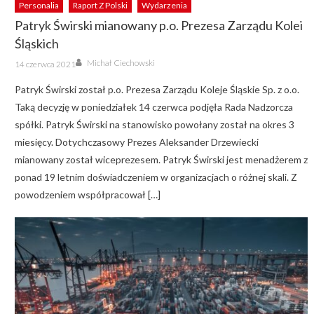
Personalia
Raport Z Polski
Wydarzenia
Patryk Świrski mianowany p.o. Prezesa Zarządu Kolei
Śląskich
Author
Posted
Michał Ciechowski
14 czerwca 2021
on
Patryk Świrski został p.o. Prezesa Zarządu Koleje Śląskie Sp. z o.o.
Taką decyzję w poniedziałek 14 czerwca podjęła Rada Nadzorcza
spółki. Patryk Świrski na stanowisko powołany został na okres 3
miesięcy. Dotychczasowy Prezes Aleksander Drzewiecki
mianowany został wiceprezesem. Patryk Świrski jest menadżerem z
ponad 19 letnim doświadczeniem w organizacjach o różnej skali. Z
powodzeniem współpracował […]