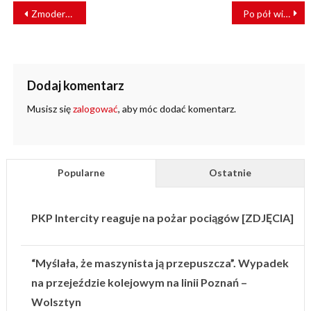
NAWIGACJA
Zmodernizowane ETR470 Pendolino dotarło do Grecji
Po pół wieku na trasę Lublana – Kočevje wróciły pociągi pasażerskie
WPISU
Dodaj komentarz
Musisz się
zalogować
, aby móc dodać komentarz.
Popularne
Ostatnie
PKP Intercity reaguje na pożar pociągów [ZDJĘCIA]
“Myślała, że maszynista ją przepuszcza”. Wypadek
na przejeździe kolejowym na linii Poznań –
Wolsztyn