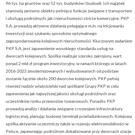
96 tys. ha gruntów oraz 52 tys. budynków i budowli. Ich majątek
stanowią zarówno obiekty pełniące funkcje związane z transportem
i obsługą podróżnych, jak i nieruchomości stricte komercyjne. PKP
S.A. prowadzą aktywne działania polegające m.in. na inicjowaniu
inwestycji oraz szukaniu sposobów optymalnego
zagospodarowania kolejowych nieruchomości. Kluczowym zadaniem
PKP S.A. jest zapewnienie wysokiego standardu usług na
dworcach kolejowych. Spółka realizuje szeroko zakrojony, wart
ponad 2 mld zł program inwestycyjny, w ramach którego w latach
2016-2023 zmodernizowanych i wybudowanych od podstaw
zostanie łącznie około 200 dworców kolejowych. PKP pełnią
również nadzór właścicielski nad spółkami Grupy PKP w celu
zapewnienia jak najwyższej jakości obsługi podróżnych oraz
uczestników rynku przewozów towarowych. Ponadto PKP
prowadzą analizy i działania związane z rozwojem infrastruktury
logistycznej, planując budowę terminali przeładunkowych. Kolejowa
spółka aktywnie uczestniczy także w rozwoju elektromobilności w
Polsce, zapewniając podróżnym zlokalizowane przy dworcach stacje