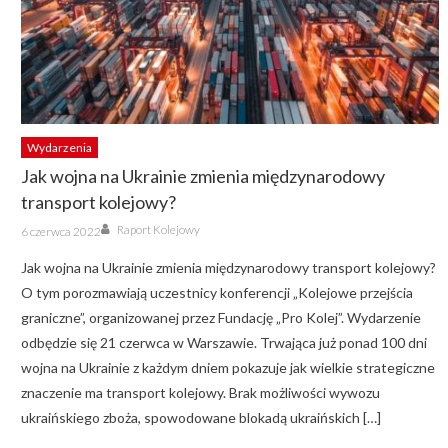
Wydarzenia
Jak wojna na Ukrainie zmienia międzynarodowy
transport kolejowy?
Author
Posted
Raport Kolejowy
6 czerwca 2022
on
Jak wojna na Ukrainie zmienia międzynarodowy transport kolejowy?
O tym porozmawiają uczestnicy konferencji „Kolejowe przejścia
graniczne”, organizowanej przez Fundację „Pro Kolej”. Wydarzenie
odbędzie się 21 czerwca w Warszawie. Trwająca już ponad 100 dni
wojna na Ukrainie z każdym dniem pokazuje jak wielkie strategiczne
znaczenie ma transport kolejowy. Brak możliwości wywozu
ukraińskiego zboża, spowodowane blokadą ukraińskich […]