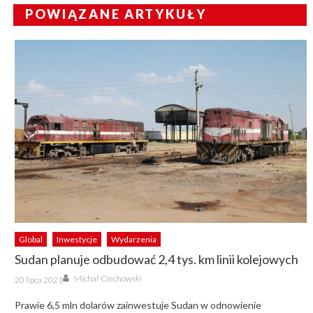
POWIĄZANE ARTYKUŁY
Global
Inwestycje
Wydarzenia
Sudan planuje odbudować 2,4 tys. km linii kolejowych
Author
Posted
Michał Ciechowski
20 lipca 2021
on
Prawie 6,5 mln dolarów zainwestuje Sudan w odnowienie