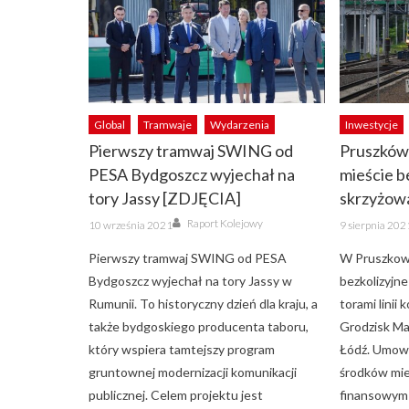
Global
Tramwaje
Wydarzenia
Inwestycje
Pierwszy tramwaj SWING od
Pruszków
PESA Bydgoszcz wyjechał na
mieście b
tory Jassy [ZDJĘCIA]
skrzyżow
Author
Posted
Posted
Raport Kolejowy
10 września 2021
9 sierpnia 202
on
on
Pierwszy tramwaj SWING od PESA
W Pruszkow
Bydgoszcz wyjechał na tory Jassy w
bezkolizyjn
Rumunii. To historyczny dzień dla kraju, a
torami linii
także bydgoskiego producenta taboru,
Grodzisk Ma
który wspiera tamtejszy program
Łódź. Umowa
gruntownej modernizacji komunikacji
środków mie
publicznej. Celem projektu jest
finansowym