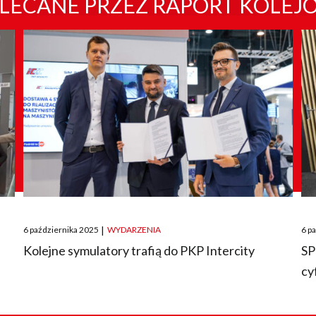
LECANE PRZEZ RAPORT KOLEJ
Posted
Pos
6 października 2025
|
WYDARZENIA
6 p
on
on
O
Kolejne symulatory trafią do PKP Intercity
SP
cy