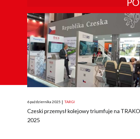
PO
Posted
6 października 2025
|
TARGI
on
Czeski przemysł kolejowy triumfuje na TRAK
2025