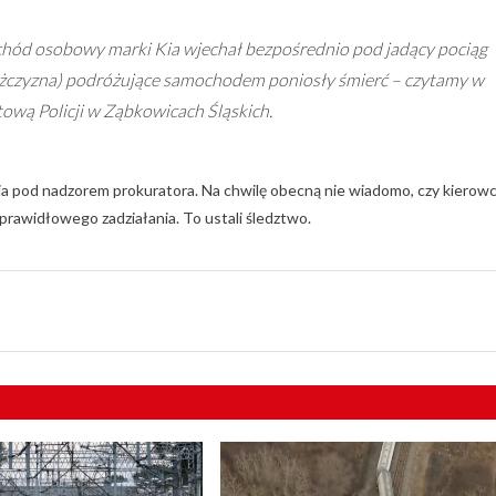
chód osobowy marki Kia wjechał bezpośrednio pod jadący pociąg
 mężczyzna) podróżujące samochodem poniosły śmierć – czytamy w
ową Policji w Ząbkowicach Śląskich.
icja pod nadzorem prokuratora. Na chwilę obecną nie wiadomo, czy kierow
eprawidłowego zadziałania. To ustali śledztwo.