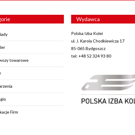
orie
Wydawca
Polska Izba Kolei
iady
ul. J. Karola Chodkiewicza 17
żer
85-065 Bydgoszcz
tel: +48 52 324 93 80
wozy towarowe
r
rzenia
egio
kacje Firm