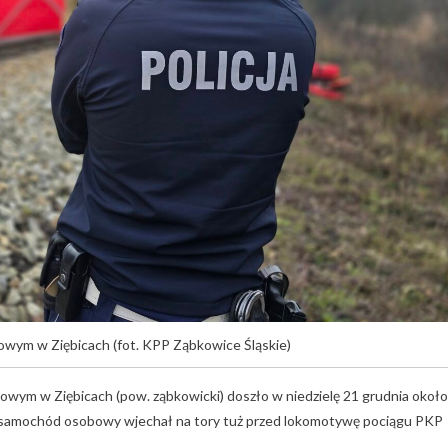
owym w Ziębicach (fot. KPP Ząbkowice Śląskie)
owym w Ziębicach (pow. ząbkowicki) doszło w niedzielę 21 grudnia około
, samochód osobowy wjechał na tory tuż przed lokomotywę pociągu PKP