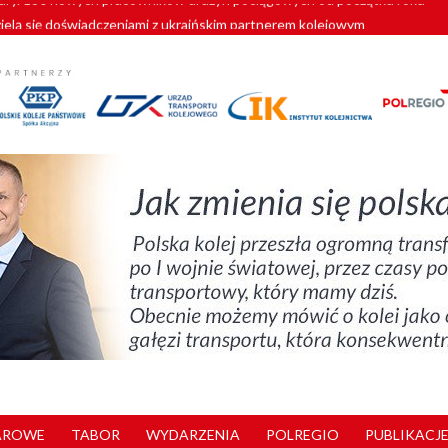
zielą się doświadczeniami z ukraińskim partnerem kolejowym
wej Bydgoszcz Fordon zakończona
zystkie Vectrony na 230 km/h
pociągi od PESA. Sześć nowoczesnych ELF-ów wyjedzie na tory w 202
y. 180 nowych pracowników drużyn pociągowych od początku roku
AROWE
TABOR
WYDARZENIA
POLREGIO
PUBLIKACJE