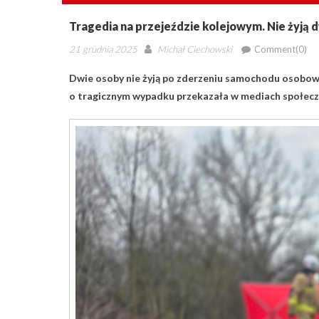
Tragedia na przejeździe kolejowym. Nie żyją 
Posted
Author
21 grudnia 2025
Michał Ciechowski
Comment(0)
on
Dwie osoby nie żyją po zderzeniu samochodu osobowe
o tragicznym wypadku przekazała w mediach społecz