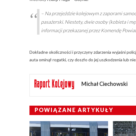
– Na przejeździe kolejowym z zaporami samo
pasażerski. Niestety, dwie osoby (kobieta i
informacji przekazanej przez Komendę Powiat
Dokładne okoliczności i przyczyny zdarzenia wyjaśni pol
auta ominął rogatki, czy doszło do jej uszkodzenia lub ni
Michał Ciechowski
POWIĄZANE ARTYKUŁY