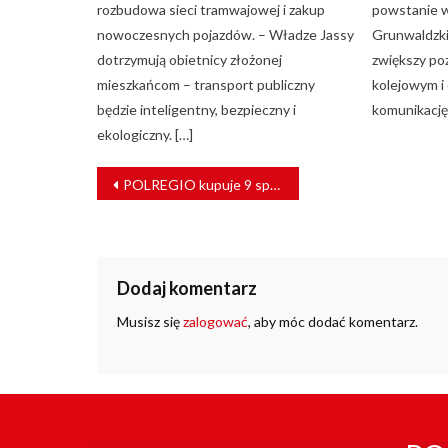
rozbudowa sieci tramwajowej i zakup
powstanie w 
nowoczesnych pojazdów. – Władze Jassy
Grunwaldzki
dotrzymują obietnicy złożonej
zwiększy po
mieszkańcom – transport publiczny
kolejowym i
będzie inteligentny, bezpieczny i
komunikację
ekologiczny. […]
NAWIGACJA
POLREGIO kupuje 9 spalinowych pojazdów. Umowa podpisana
WPISU
Dodaj komentarz
Musisz się
zalogować
, aby móc dodać komentarz.