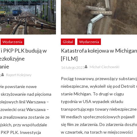
Wydarzenia
Global
Wydarzenia
 i PKP PLK budują w
Katastrofa kolejowa w Michiga
ezkolizyjne
[FILM]
anie
Author
Posted
Michał Ciechowski
16 lutego 2023
on
Author
Raport Kolejowy
1
Pociąg towarowy, przewożący substanc
niebezpieczne, wykoleił się pod Detroit
ie powstanie nowe
stanie Michigan. To drugi w ciągu
e skrzyżowanie nad pięcioma
tygodnia w USA wypadek składu
 kolejowych linii Warszawa –
transportującego towary niebezpieczne
zowiecki oraz Warszawa –
W mediach społecznościowych pojawił
 zrealizowana zostanie ze
się film ze zdarzenia. Do zdarzenia doszł
jskich, przy współudziale
w czwartek, na torach w miejscowości
 PKP PLK. Inwestycja