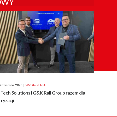
OWY
ted
aździernika 2025
|
WYDARZENIA
 Tech Solutions i G&K Rail Group razem dla
fryzacji