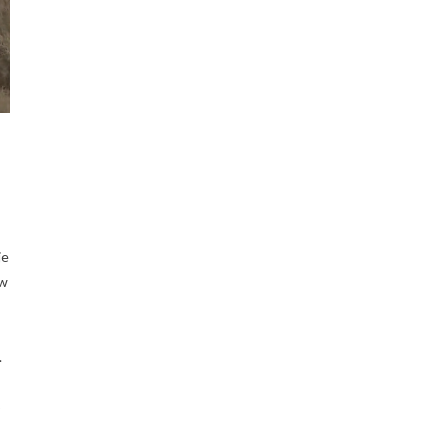
n
je
 w
.
o