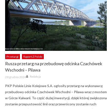
Przetargi
Raport Z Polski
Rusza przetarg na przebudowę odcinka Czachówek
Wschodni – Pilawa
Author
Posted
Redakcja
28 grudnia 2024
on
PKP Polskie Linie Kolejowe S.A. ogłosiły przetarg na wykonawcę
przebudowy odcinka Czachówek Wschodni – Pilawa wraz z mostem
w Górze Kalwarii. To część dużej inwestycji, dzięki której zwiększona
zostanie przepustowość linii oraz przewrócony zostanie ruch