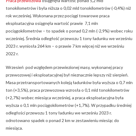
Praca przewozowa
osiągnęła wartość ponad 5,2 mld
tonokilometrów i była niższa o 0,02 mld tonokilometrów (-0,4%) niż
rok wcześniej. Wykonana przez pociągi towarowe praca
eksploatacyjna osiągnęła wartość prawie 7,1 mln
pociągokilometrów – to spadek o ponad 0,2 mln (-2,9%) wobec roku
wcześniej. Średnia odległość przewozu 1 tony ładunku we wrześniu
2023 r. wyniosła 264 km – o prawie 7 km więcej niż we wrześniu
2022 r.
Wrzesień pod względem przewiezionej masy, wykonanej pracy
przewozowej i eksploatacyjnej był nieznacznie lepszy niż sierpień.
Masa przetransportowanych koleją ładunków była wyższa o 0,7 mln
ton (+3,5%), praca przewozowa wzrosła o 0,1 mld tonokilometrów
(+2,7%) wobec miesiąca wcześniej, a praca eksploatacyjna była
wyższa o 0,1 mln pociągokilometrów (+1,7%). W przypadku średniej
odległości przewozu 1 tony ładunku we wrześniu 2023 r.
odnotowano spadek o ponad 2 km w zestawieniu miesiąc do
miesiąca.