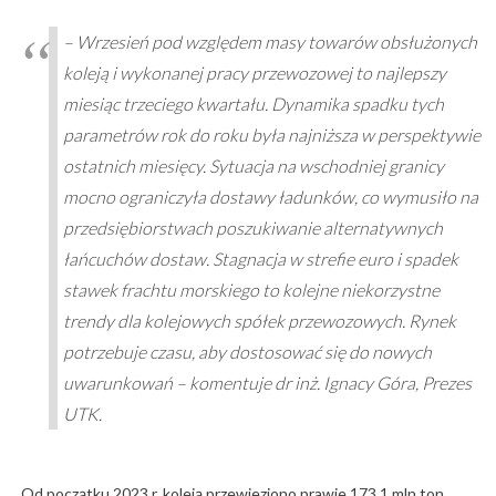
– Wrzesień pod względem masy towarów obsłużonych
koleją i wykonanej pracy przewozowej to najlepszy
miesiąc trzeciego kwartału. Dynamika spadku tych
parametrów rok do roku była najniższa w perspektywie
ostatnich miesięcy. Sytuacja na wschodniej granicy
mocno ograniczyła dostawy ładunków, co wymusiło na
przedsiębiorstwach poszukiwanie alternatywnych
łańcuchów dostaw. Stagnacja w strefie euro i spadek
stawek frachtu morskiego to kolejne niekorzystne
trendy dla kolejowych spółek przewozowych. Rynek
potrzebuje czasu, aby dostosować się do nowych
uwarunkowań – komentuje dr inż. Ignacy Góra, Prezes
UTK.
Od początku 2023 r. koleją przewieziono prawie 173,1 mln ton