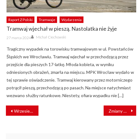
Raport Z Polski
Tramwaje
Wydarzenia
Tramwaj wjechał w pieszą. Nastolatka nie żyje
Author
Posted
Michał Ciechowski
27 marca 2024
on
Tragiczny wypadek na torowisku tramwajowym w ul. Powstańców
Śląskich we Wrocławiu. Tramwaj wjechał w przechodzącą przez
przejście dla pieszych 17-latkę. Młoda kobieta, w wyniku
odniesionych obrażeń, zmarła na miejscu. MPK Wrocław wydało w
tej sprawie oświadczenie. Tramwaj kierowany przez motorniczego
potrącił pieszą, przechodzącą po pasach. Na miejsce natychmiast
wezwano służby ratunkowe. Niestety, ofiara wypadku nie […]
NAWIGACJA
Wrzesień zaraz po maju. UTK przedstawiło nowe wyniki przewozowe
Zmiany w Zarządzie spółki PKP SKM w Trójmieście
WPISU