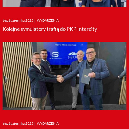
Posted
6 października 2025
|
WYDARZENIA
on
Kolejne symulatory trafią do PKP Intercity
Posted
6 października 2025
|
WYDARZENIA
on