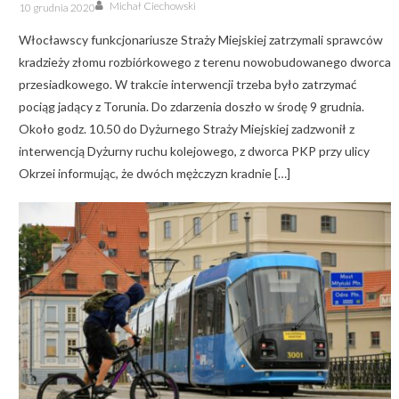
Author
Posted
Michał Ciechowski
10 grudnia 2020
on
Włocławscy funkcjonariusze Straży Miejskiej zatrzymali sprawców
kradzieży złomu rozbiórkowego z terenu nowobudowanego dworca
przesiadkowego. W trakcie interwencji trzeba było zatrzymać
pociąg jadący z Torunia. Do zdarzenia doszło w środę 9 grudnia.
Około godz. 10.50 do Dyżurnego Straży Miejskiej zadzwonił z
interwencją Dyżurny ruchu kolejowego, z dworca PKP przy ulicy
Okrzei informując, że dwóch mężczyzn kradnie […]