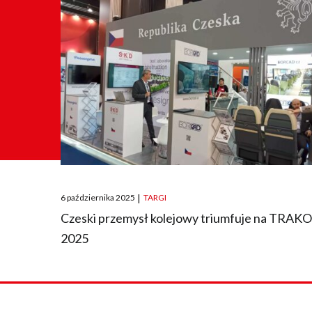
Posted
6 października 2025
|
TARGI
on
Czeski przemysł kolejowy triumfuje na TRAK
2025