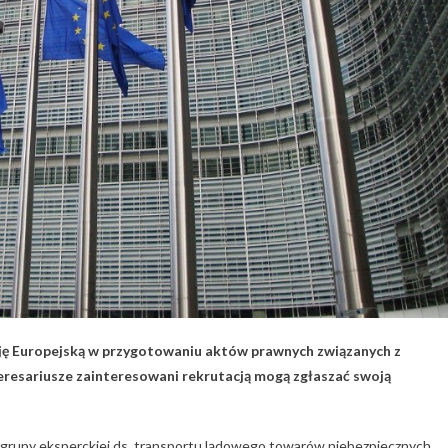
sję Europejską w przygotowaniu aktów prawnych związanych z
resariusze zainteresowani rekrutacją mogą zgłaszać swoją
 grupy eksperckiej ds. transportu lądowego towarów niebezpiecznych.