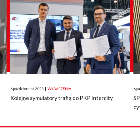
Posted
Pos
6 października 2025
|
WYDARZENIA
6 p
on
on
O
Kolejne symulatory trafią do PKP Intercity
SP
cy