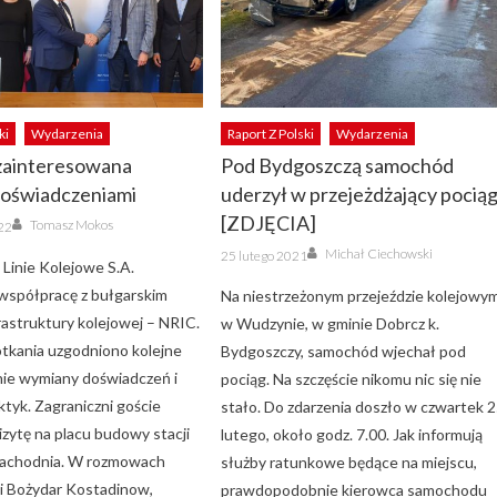
ki
Wydarzenia
Raport Z Polski
Wydarzenia
 zainteresowana
Pod Bydgoszczą samochód
doświadczeniami
uderzył w przejeżdżający pocią
Author
[ZDJĘCIA]
Tomasz Mokos
22
Author
Posted
Michał Ciechowski
25 lutego 2021
on
 Linie Kolejowe S.A.
współpracę z bułgarskim
Na niestrzeżonym przejeździe kolejowy
rastruktury kolejowej – NRIC.
w Wudzynie, w gminie Dobrcz k.
tkania uzgodniono kolejne
Bydgoszczy, samochód wjechał pod
nie wymiany doświadczeń i
pociąg. Na szczęście nikomu nic się nie
ktyk. Zagraniczni goście
stało. Do zdarzenia doszło w czwartek 
wizytę na placu budowy stacji
lutego, około godz. 7.00. Jak informują
achodnia. W rozmowach
służby ratunkowe będące na miejscu,
li Bożydar Kostadinow,
prawdopodobnie kierowca samochodu