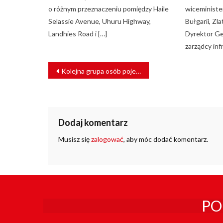
o różnym przeznaczeniu pomiędzy Haile
wiceministe
Selassie Avenue, Uhuru Highway,
Bułgarii, Z
Landhies Road i […]
Dyrektor Ge
zarządcy inf
NAWIGACJA
Kolejna grupa osób pojedzie z POLREGIO za symboliczną złotówkę
WPISU
Dodaj komentarz
Musisz się
zalogować
, aby móc dodać komentarz.
PO