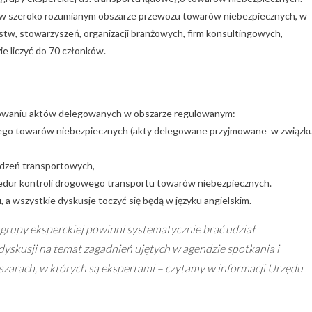
 w szeroko rozumianym obszarze przewozu towarów niebezpiecznych, w
stw, stowarzyszeń, organizacji branżowych, firm konsultingowych,
 liczyć do 70 członków.
towaniu aktów delegowanych w obszarze regulowanym:
ego towarów niebezpiecznych (akty delegowane przyjmowane w związk
ądzeń transportowych,
dur kontroli drogowego transportu towarów niebezpiecznych.
 a wszystkie dyskusje toczyć się będą w języku angielskim.
grupy eksperckiej powinni systematycznie brać udział
yskusji na temat zagadnień ujętych w agendzie spotkania i
zarach, w których są ekspertami – czytamy w informacji Urzędu