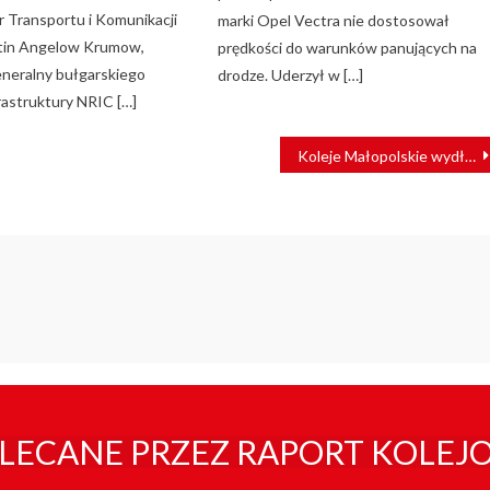
r Transportu i Komunikacji
marki Opel Vectra nie dostosował
latin Angelow Krumow,
prędkości do warunków panujących na
neralny bułgarskiego
drodze. Uderzył w […]
rastruktury NRIC […]
Koleje Małopolskie wydłużają tymczasowy rozkład jazdy
LECANE PRZEZ RAPORT KOLEJ