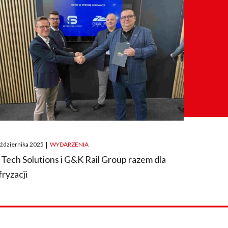
ted
aździernika 2025
|
WYDARZENIA
 Tech Solutions i G&K Rail Group razem dla
fryzacji