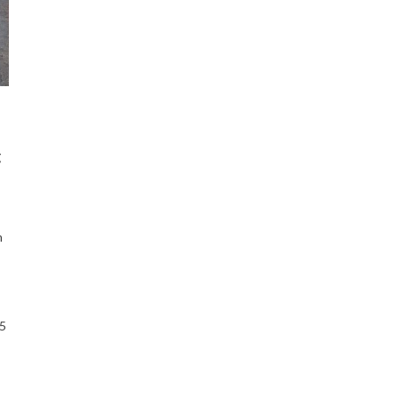
g
m
25