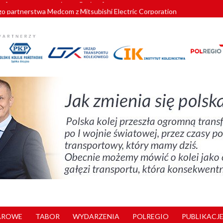
o partnerstwa Medcom z Mitsubishi Electric Corporation
tnerem „Lata na Dolnym Śląsku”. We Wrocławiu rusza weekend pełen reg
pomorskie znów szuka dostawcy nowych EZT
ach kolejowych w północnej Wielkopolsce. Łatwiejsze dojazdy do pracy i 
nuje nowe standardy kategoryzacji dworców
AROWE
TABOR
WYDARZENIA
POLREGIO
PUBLIKACJE