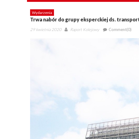
Wydarzenia
Trwa nabór do grupy eksperckiej ds. transp
Posted
Author
29 kwietnia 2020
Raport Kolejowy
Comment(0)
on