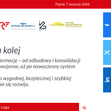
Piątek 7 sierpnia 2026
ionalnych
szkoły
 FIRM