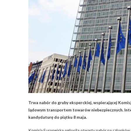
Trwa nabór do gruby eksperckiej, wspierającej Komi
lądowym transportem towarów niebezpiecznych. Inte
kandydaturę do piątku 8 maja.
Komisja Europejska ogłosiła otwarty nabór na członków