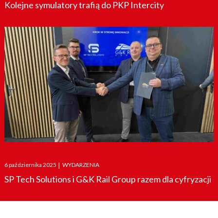
Kolejne symulatory trafią do PKP Intercity
Posted
6 października 2025
|
WYDARZENIA
on
SP Tech Solutions i G&K Rail Group razem dla cyfryzacji