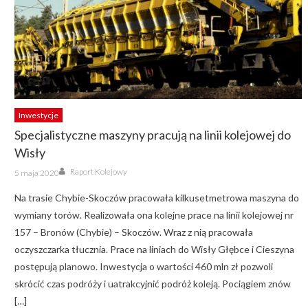
Inwestycje
Specjalistyczne maszyny pracują na linii kolejowej do
Wisły
Author
Posted
Raport Kolejowy
5 maja 2020
on
Na trasie Chybie-Skoczów pracowała kilkusetmetrowa maszyna do
wymiany torów. Realizowała ona kolejne prace na linii kolejowej nr
157 – Bronów (Chybie) – Skoczów. Wraz z nią pracowała
oczyszczarka tłucznia. Prace na liniach do Wisły Głębce i Cieszyna
postępują planowo. Inwestycja o wartości 460 mln zł pozwoli
skrócić czas podróży i uatrakcyjnić podróż koleją. Pociągiem znów
[…]