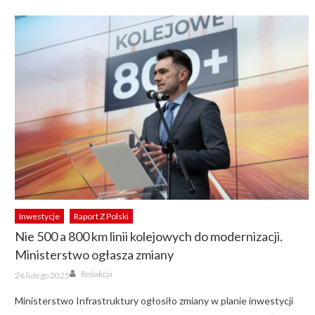
Inwestycje
Raport Z Polski
Nie 500 a 800 km linii kolejowych do modernizacji.
Ministerstwo ogłasza zmiany
Author
Posted
Redakcja
26 lutego 2025
on
Ministerstwo Infrastruktury ogłosiło zmiany w planie inwestycji