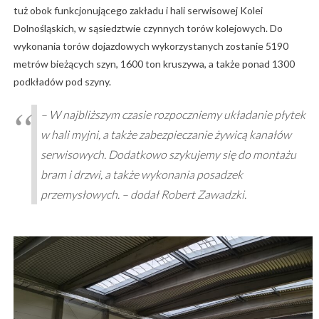
tuż obok funkcjonującego zakładu i hali serwisowej Kolei
Dolnośląskich, w sąsiedztwie czynnych torów kolejowych. Do
wykonania torów dojazdowych wykorzystanych zostanie 5190
metrów bieżących szyn, 1600 ton kruszywa, a także ponad 1300
podkładów pod szyny.
– W najbliższym czasie rozpoczniemy układanie płytek
w hali myjni, a także zabezpieczanie żywicą kanałów
serwisowych. Dodatkowo szykujemy się do montażu
bram i drzwi, a także wykonania posadzek
przemysłowych. – dodał Robert Zawadzki.