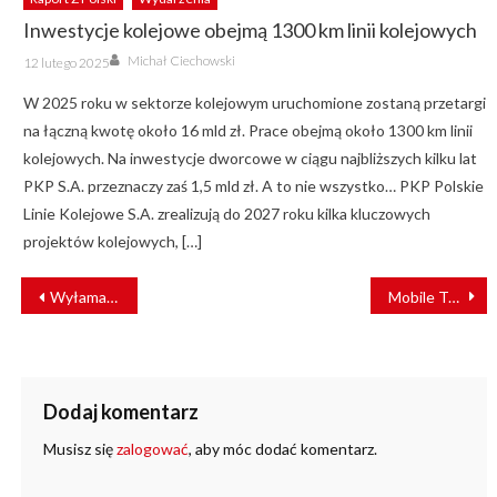
Inwestycje kolejowe obejmą 1300 km linii kolejowych
Author
Posted
Michał Ciechowski
12 lutego 2025
on
W 2025 roku w sektorze kolejowym uruchomione zostaną przetargi
na łączną kwotę około 16 mld zł. Prace obejmą około 1300 km linii
kolejowych. Na inwestycje dworcowe w ciągu najbliższych kilku lat
PKP S.A. przeznaczy zaś 1,5 mld zł. A to nie wszystko… PKP Polskie
Linie Kolejowe S.A. zrealizują do 2027 roku kilka kluczowych
projektów kolejowych, […]
NAWIGACJA
Wyłamał szlabany i odjechał. Kierowca pod wpływem narkotyków [FILM]
Mobile Trend Awards dla aplikacji Jakdojade? Głosowanie trwa!
WPISU
Dodaj komentarz
Musisz się
zalogować
, aby móc dodać komentarz.