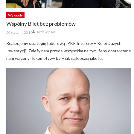
Wywiady
Wspólny Bilet bez problemów
Author
Posted
Redakcja RK
20 stycznia 2019
on
Realizujemy strategię taborową „PKP Intercity – Kolej Dużych
Inwestycji”. Zależy nam przede wszystkim na tym, żeby dostarczane
nam wagony i lokomotywy były jak najlepszej jakości.