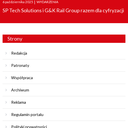
Posted
6 października 2025
|
WYDARZENIA
on
SP Tech Solutions i G&K Rail Group razem dla cyfryzacji
Strony
Redakcja
Patronaty
Współpraca
Archiwum
Reklama
Regulamin portalu
Polityki prywatności