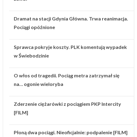
Dramat na stacji Gdynia Główna. Trwa reanimacja.
Pociągi opóźnione
Sprawca pokryje koszty. PLK komentują wypadek
w Świebodzinie
O włos od tragedii. Pociąg metra zatrzymał się
na… ogonie wieloryba
Zderzenie ciężarówki z pociągiem PKP Intercity
[FILM]
Płoną dwa pociągi. Nieoficjalnie: podpalenie [FILM]