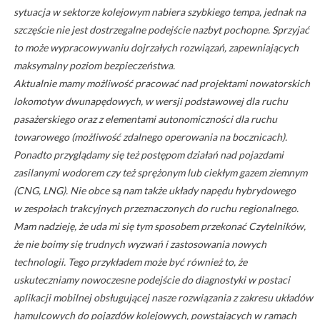
sytuacja w sektorze kolejowym nabiera szybkiego tempa, jednak na
szczęście nie jest dostrzegalne podejście nazbyt pochopne. Sprzyjać
to może wypracowywaniu dojrzałych rozwiązań, zapewniających
maksymalny poziom bezpieczeństwa.
Aktualnie mamy możliwość pracować nad projektami nowatorskich
lokomotyw dwunapędowych, w wersji podstawowej dla ruchu
pasażerskiego oraz z elementami autonomiczności dla ruchu
towarowego (możliwość zdalnego operowania na bocznicach).
Ponadto przyglądamy się też postępom działań nad pojazdami
zasilanymi wodorem czy też sprężonym lub ciekłym gazem ziemnym
(CNG, LNG). Nie obce są nam także układy napędu hybrydowego
w zespołach trakcyjnych przeznaczonych do ruchu regionalnego.
Mam nadzieję, że uda mi się tym sposobem przekonać Czytelników,
że nie boimy się trudnych wyzwań i zastosowania nowych
technologii. Tego przykładem może być również to, że
uskuteczniamy nowoczesne podejście do diagnostyki w postaci
aplikacji mobilnej obsługującej nasze rozwiązania z zakresu układów
hamulcowych do pojazdów kolejowych, powstających w ramach