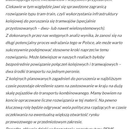
Ciekawie w tym względzie jawi się sprawdzone zagranicą
rozwiązanie typu tram-train, czyli wykorzystania infrastruktury
kolejowej do poruszania się tramwajów (specjalnie
przystosowanych – dwu- lub nawet wielosystemowych).
Z dokonanych przez nas wstępnych analiz wynika, że zanosi się na
długi potencjalny proces wdrażania tego w Polsce, ale może warto
sukcesywnie podejmować stosowne kroki naprzeciw temu
rozwiązaniu. Może łatwiejsze w naszych realiach byłoby
bezpośrednie powiązanie połączeń kolejowych i tramwajowych –
dwa środki transportu na jednym peronie.
Z kolejnych planowanych zagadnień do poruszenia w najbliższym
czasie pozostaje określenie szans na zastosowanie w kraju na dużą
skalę pojazdów do transportu kombinowanego. Mamy bowiem na
koncie opracowane liczne rozwiązania w tej materii. Na pewno
kluczową rolę będzie odgrywać wola polityczna rządzących w czasie
oczekiwania na ewentualną większą otwartość rynku
przewozowego w przedmiotowym zakresie.
Ponadto, głównie dzięki wykorzystaniu aparatury typu PEMS