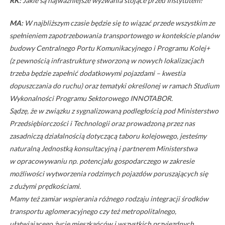
RK:
Jakie są najważniejsze wyzwania stojące przed Instytutem?
MA:
W najbliższym czasie będzie się to wiązać przede wszystkim ze
spełnieniem zapotrzebowania transportowego w kontekście planów
budowy Centralnego Portu Komunikacyjnego i Programu Kolej+
(z pewnością infrastrukturę stworzoną w nowych lokalizacjach
trzeba będzie zapełnić dodatkowymi pojazdami – kwestia
dopuszczania do ruchu) oraz tematyki określonej w ramach Studium
Wykonalności Programu Sektorowego INNOTABOR.
Sądzę, że w związku z sygnalizowaną podległością pod Ministerstwo
Przedsiębiorczości i Technologii oraz prowadzoną przez nas
zasadniczą działalnością dotyczącą taboru kolejowego, jesteśmy
naturalną Jednostką konsultacyjną i partnerem Ministerstwa
w opracowywaniu np. potencjału gospodarczego w zakresie
możliwości wytworzenia rodzimych pojazdów poruszających się
z dużymi prędkościami.
Mamy też zamiar wspierania różnego rodzaju integracji środków
transportu aglomeracyjnego czy też metropolitalnego,
ułatwiającego życie mieszkańców i wszystkich przyjezdnych.