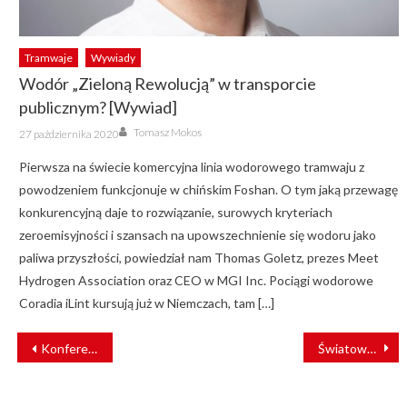
Tramwaje
Wywiady
Wodór „Zieloną Rewolucją” w transporcie
publicznym? [Wywiad]
Author
Posted
Tomasz Mokos
27 października 2020
on
Pierwsza na świecie komercyjna linia wodorowego tramwaju z
powodzeniem funkcjonuje w chińskim Foshan. O tym jaką przewagę
konkurencyjną daje to rozwiązanie, surowych kryteriach
zeroemisyjności i szansach na upowszechnienie się wodoru jako
paliwa przyszłości, powiedział nam Thomas Goletz, prezes Meet
Hydrogen Association oraz CEO w MGI Inc. Pociągi wodorowe
Coradia iLint kursują już w Niemczach, tam […]
NAWIGACJA
Konferencja „Energetyka na kolei”
Światowe standardy BHP w KZN Rail
WPISU