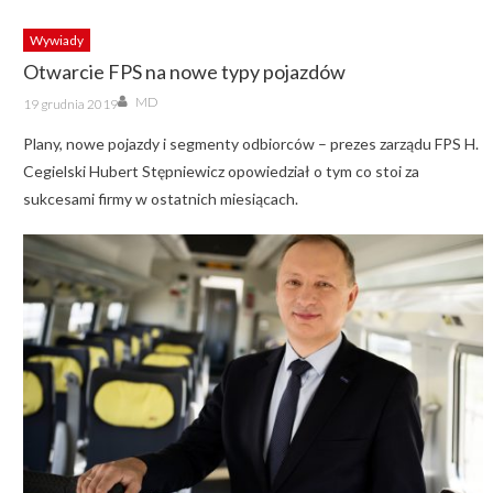
Wywiady
Otwarcie FPS na nowe typy pojazdów
Author
Posted
MD
19 grudnia 2019
on
Plany, nowe pojazdy i segmenty odbiorców – prezes zarządu FPS H.
Cegielski Hubert Stępniewicz opowiedział o tym co stoi za
sukcesami firmy w ostatnich miesiącach.