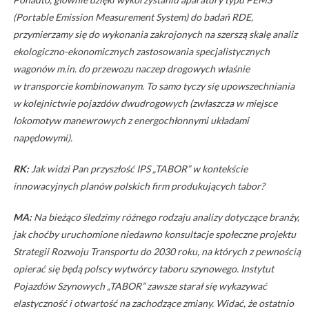
(Portable Emission Measurement System) do badań RDE,
przymierzamy się do wykonania zakrojonych na szerszą skalę analiz
ekologiczno-ekonomicznych zastosowania specjalistycznych
wagonów m.in. do przewozu naczep drogowych właśnie
w transporcie kombinowanym. To samo tyczy się upowszechniania
w kolejnictwie pojazdów dwudrogowych (zwłaszcza w miejsce
lokomotyw manewrowych z energochłonnymi układami
napędowymi).
RK:
Jak widzi Pan przyszłość IPS „TABOR” w kontekście
innowacyjnych planów polskich firm produkujących tabor?
MA:
Na bieżąco śledzimy różnego rodzaju analizy dotyczące branży,
jak choćby uruchomione niedawno konsultacje społeczne projektu
Strategii Rozwoju Transportu do 2030 roku, na których z pewnością
opierać się będą polscy wytwórcy taboru szynowego. Instytut
Pojazdów Szynowych „TABOR” zawsze starał się wykazywać
elastyczność i otwartość na zachodzące zmiany. Widać, że ostatnio