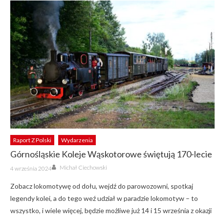
Raport Z Polski
Wydarzenia
Górnośląskie Koleje Wąskotorowe świętują 170-lecie
Author
Posted
Michał Ciechowski
4 września 2024
on
Zobacz lokomotywę od dołu, wejdź do parowozowni, spotkaj
legendy kolei, a do tego weź udział w paradzie lokomotyw – to
wszystko, i wiele więcej, będzie możliwe już 14 i 15 września z okazji