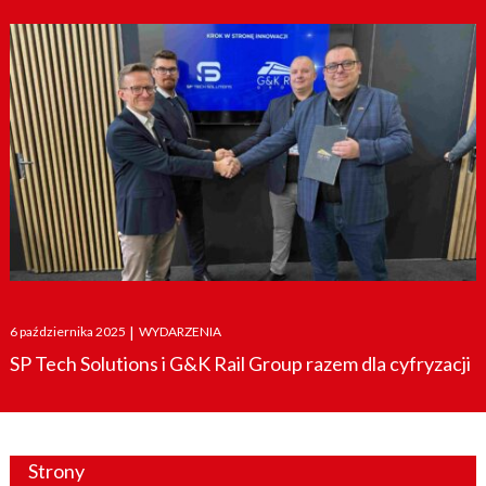
Posted
6 października 2025
|
WYDARZENIA
on
SP Tech Solutions i G&K Rail Group razem dla cyfryzacji
Strony