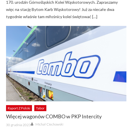
170. urodzin Górnośląskich Kolei Wąskotorowych. Zapraszamy
więc na stację Bytom Karb Wąskotorowy! Już za niecałe dwa
tygodnie właśnie tam miłośnicy kolei świętować […]
Raport Z Polski
Tabor
Więcej wagonów COMBO w PKP Intercity
Author
Posted
Michał Ciechowski
30 grudnia 2023
on