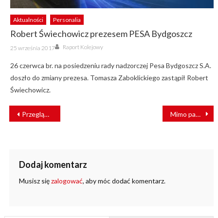
Aktualności
Personalia
Robert Świechowicz prezesem PESA Bydgoszcz
Author
Posted
Raport Kolejowy
25 września 2017
on
26 czerwca br. na posiedzeniu rady nadzorczej Pesa Bydgoszcz S.A.
doszło do zmiany prezesa. Tomasza Zaboklickiego zastąpił Robert
Świechowicz.
NAWIGACJA
Przegląd technologii C-V2X i DSRC oraz konsekwencje biznesowe związane z wdrożeniami systemów zarządzania pojazdami autonomicznymi
Mimo pandemii pasażerowie wracają na kolej. Jak frekwencja wyglądała w lipcu?
WPISU
Dodaj komentarz
Musisz się
zalogować
, aby móc dodać komentarz.