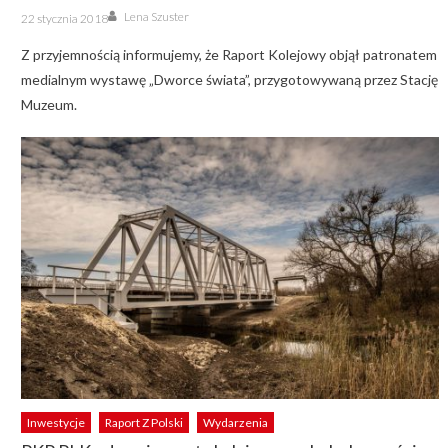
Author
Posted
Lena Szuster
22 stycznia 2018
on
Z przyjemnością informujemy, że Raport Kolejowy objął patronatem
medialnym wystawę „Dworce świata”, przygotowywaną przez Stację
Muzeum.
Inwestycje
Raport Z Polski
Wydarzenia