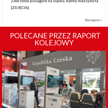
Zderzenie pociągów na Śląsku. Ranny maszynista
[ZDJĘCIA]
Następne »
POLECANE PRZEZ RAPORT
KOLEJOWY