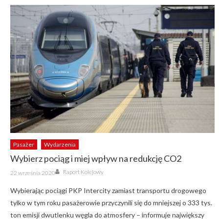
Pasażer
Wydarzenia
Wybierz pociąg i miej wpływ na redukcję CO2
Author
Posted
Raport Kolejowy
22 września 2020
on
Wybierając pociągi PKP Intercity zamiast transportu drogowego
tylko w tym roku pasażerowie przyczynili się do mniejszej o 333 tys.
ton emisji dwutlenku węgla do atmosfery – informuje największy