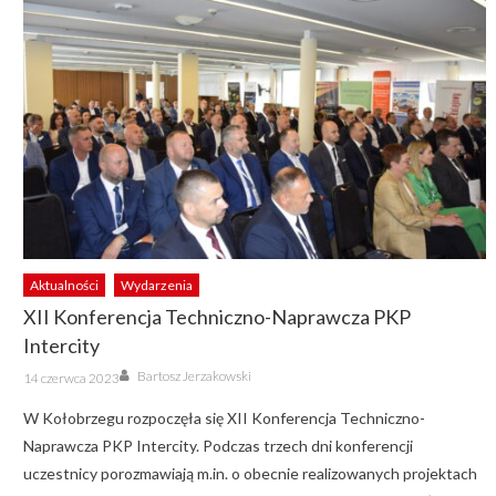
Aktualności
Wydarzenia
XII Konferencja Techniczno-Naprawcza PKP
Intercity
Author
Posted
Bartosz Jerzakowski
14 czerwca 2023
on
W Kołobrzegu rozpoczęła się XII Konferencja Techniczno-
Naprawcza PKP Intercity. Podczas trzech dni konferencji
uczestnicy porozmawiają m.in. o obecnie realizowanych projektach