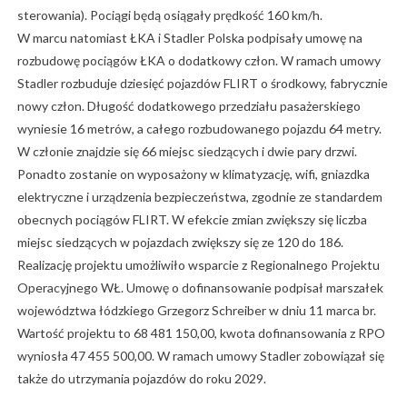
sterowania). Pociągi będą osiągały prędkość 160 km/h.
W marcu natomiast ŁKA i Stadler Polska podpisały umowę na
rozbudowę pociągów ŁKA o dodatkowy człon. W ramach umowy
Stadler rozbuduje dziesięć pojazdów FLIRT o środkowy, fabrycznie
nowy człon. Długość dodatkowego przedziału pasażerskiego
wyniesie 16 metrów, a całego rozbudowanego pojazdu 64 metry.
W członie znajdzie się 66 miejsc siedzących i dwie pary drzwi.
Ponadto zostanie on wyposażony w klimatyzację, wifi, gniazdka
elektryczne i urządzenia bezpieczeństwa, zgodnie ze standardem
obecnych pociągów FLIRT. W efekcie zmian zwiększy się liczba
miejsc siedzących w pojazdach zwiększy się ze 120 do 186.
Realizację projektu umożliwiło wsparcie z Regionalnego Projektu
Operacyjnego WŁ. Umowę o dofinansowanie podpisał marszałek
województwa łódzkiego Grzegorz Schreiber w dniu 11 marca br.
Wartość projektu to 68 481 150,00, kwota dofinansowania z RPO
wyniosła 47 455 500,00. W ramach umowy Stadler zobowiązał się
także do utrzymania pojazdów do roku 2029.