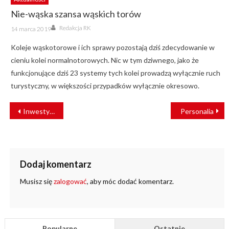
Nie-wąska szansa wąskich torów
Author
Posted
Redakcja RK
14 marca 2019
on
Koleje wąskotorowe i ich sprawy pozostają dziś zdecydowanie w
cieniu kolei normalnotorowych. Nic w tym dziwnego, jako że
funkcjonujące dziś 23 systemy tych kolei prowadzą wyłącznie ruch
turystyczny, w większości przypadków wyłącznie okresowo.
NAWIGACJA
Inwestycje infrastrukturalne i taborowe w budżecie 2014-20
Personalia
WPISU
Dodaj komentarz
Musisz się
zalogować
, aby móc dodać komentarz.
Popularne
Ostatnie