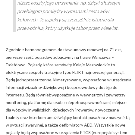
niższe koszty jego utrzymania, np. dzięki dłuższym
przebiegom pomiędzy wymianami zestawów
kołowych. Te aspekty są szczególnie istotne dla
przewoźnika, który użytkuje tabor przez wiele lat.
Zgodnie z harmonogramem dostaw umowy ramowej na 71 ezt,
pierwsze sześć pojazdów zobaczymy na trasie Warszawa –
Działdowo. Pojazdy, które zamówiły Koleje Mazowieckie to
elektryczne zespoły trakcyjne typu FLIRT najnowszej generacji.
Będą jednoprzestrzenne, klimatyzowane, wyposażone w urządzenia
informacji wizualno-dźwiękowej i bezprzewodowy dostęp do
internetu. Będą również wyposażone w wewnętrzny i zewnętrzy
monitoring, platformę dla osób z niepełnosprawnościami, miejsce
dla wózków inwalidzkich, dziecięcych i rowerów, nowoczesne
toalety oraz interkom umożliwiający kontakt pasażera z maszynistą
w sytuacji awaryjnej, a także defibrylatory AED. Wszystkie nowe
pojazdy będą wyposażone w urządzenia ETCS (europejski system