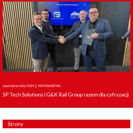
Posted
6 października 2025
|
WYDARZENIA
on
SP Tech Solutions i G&K Rail Group razem dla cyfryzacji
Strony